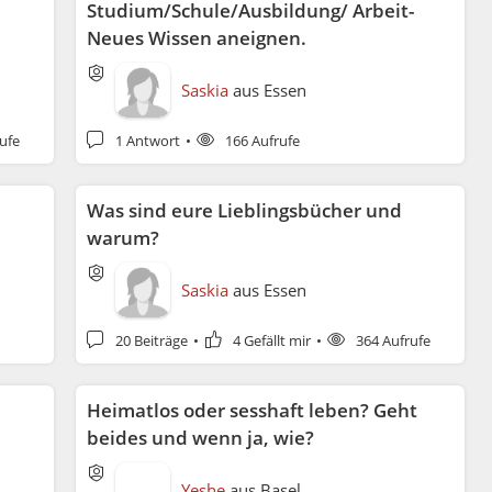
Studium/Schule/Ausbildung/ Arbeit-
Neues Wissen aneignen.
Saskia
aus
Essen
ufe
1 Antwort
166 Aufrufe
Was sind eure Lieblingsbücher und
warum?
Saskia
aus
Essen
20 Beiträge
4 Gefällt mir
364 Aufrufe
Heimatlos oder sesshaft leben? Geht
beides und wenn ja, wie?
Yeshe
aus
Basel