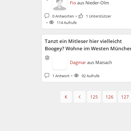
Fio
aus
Nieder-Olm
0 Antworten
1 Unterstützer
114 Aufrufe
Tanzt ein Mitleser hier vielleicht
Boogey? Wohne im Westen Münche
& muss Drehungen üben!
Dagmar
aus
Maisach
1 Antwort
92 Aufrufe
125
126
127