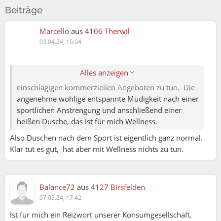
Beiträge
Marcello
aus
4106 Therwil
03.04.24, 15:04
Erich:
Alles anzeigen
Wellness hat für mich sehr wenig mit den
einschlägigen kommerziellen Angeboten zu tun. Die
angenehme wohlige entspannte Müdigkeit nach einer
sportlichen Anstrengung und anschließend einer
heißen Dusche, das ist für mich Wellness.
Also Duschen nach dem Sport ist eigentlich ganz normal.
Klar tut es gut, hat aber mit Wellness nichts zu tun.
Balance72
aus
4127 Birsfelden
07.03.24, 17:42
Ist für mich ein Reizwort unserer Konsumgesellschaft.