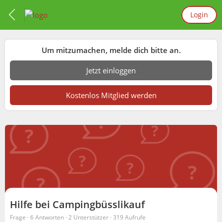
Login
Um mitzumachen, melde dich bitte an.
Jetzt einloggen
Kostenlos Mitglied werden
Hilfe bei Campingbüsslikauf
Frage ·
6 Antworten
·
2 Unterstützer
·
319 Aufrufe