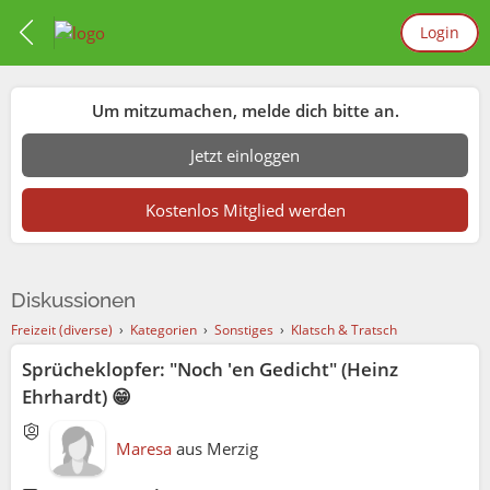
Login
Um mitzumachen, melde dich bitte an.
Jetzt einloggen
Kostenlos Mitglied werden
Diskussionen
Freizeit (diverse)
›
Kategorien
›
Sonstiges
›
Klatsch & Tratsch
Sprücheklopfer: "Noch 'en Gedicht" (Heinz
Ehrhardt) 😁
Maresa
aus
Merzig