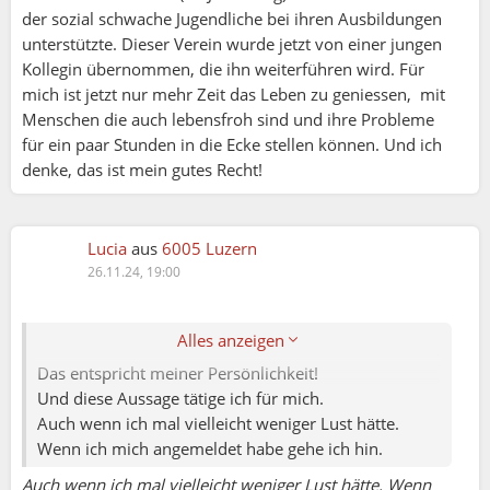
der sozial schwache Jugendliche bei ihren Ausbildungen
unterstützte. Dieser Verein wurde jetzt von einer jungen
Kollegin übernommen, die ihn weiterführen wird. Für
mich ist jetzt nur mehr Zeit das Leben zu geniessen, mit
Menschen die auch lebensfroh sind und ihre Probleme
für ein paar Stunden in die Ecke stellen können. Und ich
denke, das ist mein gutes Recht!
Mona:
Nie?
Lucia
aus
6005 Luzern
Bemerkenswert, mit welch einer Festigkeit solche
26.11.24, 19:00
Aussagen getroffen werden.
Ja, nie.
Gudrun:
Alles anzeigen
Das entspricht meiner Persönlichkeit!
Und diese Aussage tätige ich für mich.
Mona:
Auch wenn ich mal vielleicht weniger Lust hätte.
Das sehe ich genauso. Monate im Voraus zu
Wenn ich mich angemeldet habe gehe ich hin.
planen ist schwierig. Und das sehe ich als
Organisatorin, wie auch eine Teilnehmerin so.
Auch wenn ich mal vielleicht weniger Lust hätte. Wenn