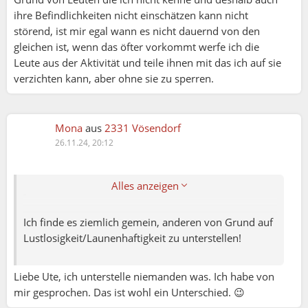
im Voraus planen. Für manche Führungen,
ihre Befindlichkeiten nicht einschätzen kann nicht
Kabarett oder z.B. organisiere ich mit meinen
störend, ist mir egal wann es nicht dauernd von den
Freunden fast jedes Jahr eine Rätselrallye die
gleichen ist, wenn das öfter vorkommt werfe ich die
Ute:
einen Tag oder auch drei Tage in einem
Leute aus der Aktivität und teile ihnen mit das ich auf sie
Bundesland stattfindet. Vorbereitungszeit von uns
verzichten kann, aber ohne sie zu sperren.
Mona:
1 Jahr! Der Termin steht immer ein Jahr vorher
Ja, nie.
fest und wird auch ausgeschrieben. Wir müssen
wissen wie viele Personen daran teilnehmen und
Mona
aus
2331 Vösendorf
Das entspricht meiner Persönlichkeit!
wie es ankommt, sonst machst du dir die Arbeit
26.11.24, 20:12
Und diese Aussage tätige ich für mich.
umsonst. Die Teilnehmer haben alle einen
Auch wenn ich mal vielleicht weniger Lust hätte.
Kalender und tragen sich den Termin ein. Dass
Wenn ich mich angemeldet habe gehe ich hin.
Alles anzeigen
das Leben manchmal reinspuckt und jemand
doch nicht kann, kommt super selten vor. Diese
Leute sind auch bereit sich diesen Termin wirklich
Ich finde es ziemlich gemein, anderen von Grund auf
dafür frei zu halten. Daher denke ich, es gibt für
Lustlosigkeit/Launenhaftigkeit zu unterstellen!
jeden etwas hier. Die bereit sind langfristig zu
planen und die die gerne spontan bleiben wollen.
Ute:
Liebe Ute, ich unterstelle niemanden was. Ich habe von
Es hackt nur, wenn Leute sich wo anmelden (das
mir gesprochen. Das ist wohl ein Unterschied. 😉
langfristig geplant ist) und innerlich die Haltung
Liza: