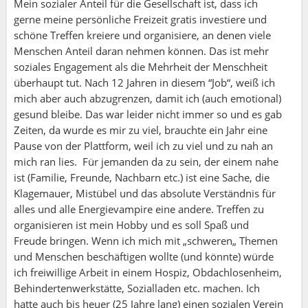
Mein sozialer Anteil für die Gesellschaft ist, dass ich
gerne meine persönliche Freizeit gratis investiere und
schöne Treffen kreiere und organisiere, an denen viele
Menschen Anteil daran nehmen können. Das ist mehr
soziales Engagement als die Mehrheit der Menschheit
überhaupt tut. Nach 12 Jahren in diesem “Job“, weiß ich
mich aber auch abzugrenzen, damit ich (auch emotional)
gesund bleibe. Das war leider nicht immer so und es gab
Zeiten, da wurde es mir zu viel, brauchte ein Jahr eine
Pause von der Plattform, weil ich zu viel und zu nah an
mich ran lies. Für jemanden da zu sein, der einem nahe
ist (Familie, Freunde, Nachbarn etc.) ist eine Sache, die
Klagemauer, Mistübel und das absolute Verständnis für
alles und alle Energievampire eine andere. Treffen zu
organisieren ist mein Hobby und es soll Spaß und
Freude bringen. Wenn ich mich mit „schweren„ Themen
und Menschen beschäftigen wollte (und könnte) würde
ich freiwillige Arbeit in einem Hospiz, Obdachlosenheim,
Behindertenwerkstätte, Sozialladen etc. machen. Ich
hatte auch bis heuer (25 Jahre lang) einen sozialen Verein