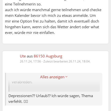
würde ich mich nie frühzeitig anmelden.
eine Teilnehmerin so.
auch ich würde manchmal gerne teilnehmen und checke
Aber ja, die Leute haben heute Angst, etwas zu
mein Kalender bevor ich mich zu etwas anmelde. Um
verpassen und verlieren den Überblick über ihre
mir eine Option frei zu halten, damit ich eventuell doch
Verpflichtungen. Ich unterstelle nicht leichtfertig,
hingehen kann, wenn sich das Wetter ändert oder what
dass aus Launenhaftigkeit abgesagt wird, wobei
ever, würde mir nie einfallen.
Depressionen sich gerade drastisch vermehren
und nicht unbedingt monatelang ankündigen
bzw. erfolgreich verdrängt werden.
Ute
aus
86150 Augsburg
Vielleicht würden es ja auch simplere Events tun?
26.11.24, 17:56
-
Zuletzt bearbeitet 26.11.24, 18:04.
Die meisten wollen doch wohl Kontakte knüpfen
und wenn sich dann ein paar kennen, können die
sich ja für die super tollen Sachen auch privat
Alles anzeigen
verabreden.
Depressionen?? Urlaub?? Ich würde sagen, Thema
verfehlt. 🤷‍♀️