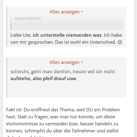
Ich finde es ziemlich gemein, anderen von Grund
auf
Lustlosigkeit/Launenhaftigkeit
zu
Alles anzeigen
unterstellen!
Liebe Ute,
ich unterstelle niemanden was
. Ich habe
Mona:
von mir gesprochen. Das ist wohl ein Unterschied. 😉
Nun,
viele möchten bespaßt werden und sagen bei
mehreren Aktivitäten gleichzeitig zu um sich
Alles anzeigen
nachher die Rosinen auszusuchen. Ist das Wetter
schlecht, geht man dorthin, heute will ich nicht
aufstehe, also pfeif drauf usw.
Fakt ist: Du eröffnest das Thema, weil DU ein Problem
hast. Statt zu fragen, was man tun könnte, um diese
Vorkommnisse zu vermeiden bzw. besser händeln zu
können, schimpfst du über die Teilnehmer und stellst