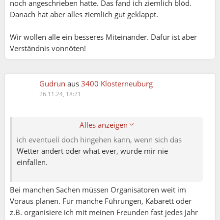
noch angeschrieben hatte. Das fand ich ziemlich blöd.
Danach hat aber alles ziemlich gut geklappt.
Wir wollen alle ein besseres Miteinander. Dafür ist aber
Verständnis vonnöten!
Mona:
Das sehe ich genauso. Monate im Voraus zu planen
ist schwierig. Und das sehe ich als Organisatorin, wie
Gudrun
aus
3400 Klosterneuburg
auch eine Teilnehmerin so.
26.11.24, 18:21
auch ich würde manchmal gerne teilnehmen und
checke mein Kalender bevor ich mich zu etwas
Alles anzeigen
anmelde. Um mir eine Option frei zu halten, damit
ich eventuell doch hingehen kann, wenn sich das
Wetter ändert oder what ever, würde mir nie
einfallen.
Bei manchen Sachen müssen Organisatoren weit im
Voraus planen. Für manche Führungen, Kabarett oder
z.B. organisiere ich mit meinen Freunden fast jedes Jahr