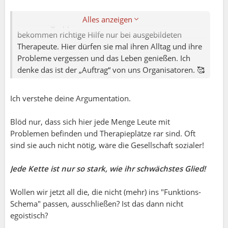
ABER das ist eine Freizeitplattform und keine
Alles anzeigen
Selbsthilegruppe. Menschen mit Problemen
bekommen richtige Hilfe nur bei ausgebildeten
Therapeute. Hier dürfen sie mal ihren Alltag und ihre
Probleme vergessen und das Leben genießen. Ich
denke das ist der „Auftrag“ von uns Organisatoren. 🥰
Ich verstehe deine Argumentation.
Ute:
Blöd nur, dass sich hier jede Menge Leute mit
Liza:
Problemen befinden und Therapieplätze rar sind. Oft
sind sie auch nicht nötig, wäre die Gesellschaft sozialer!
Depressionen?? Urlaub?? Ich würde sagen, Thema
verfehlt. 🤷‍♀️
Jede Kette ist nur so stark, wie ihr schwächstes Glied!
Wollen wir jetzt all die, die nicht (mehr) ins "Funktions-
Es geht darum, zu ergründen, warum die Leute so
Schema" passen, ausschließen? Ist das dann nicht
handeln wie sie es eben tun. Es hilft nichts, anderen
egoistisch?
irgendwas wild zu unterstellen (hier