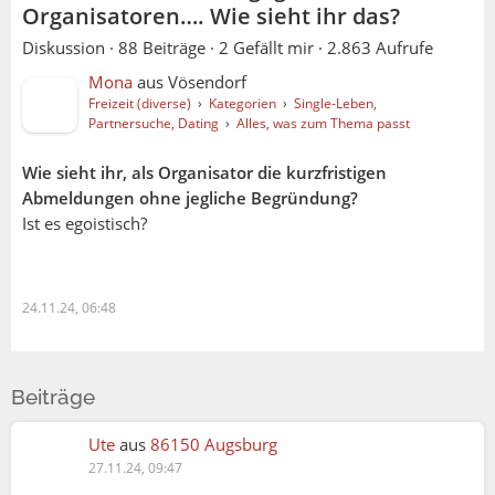
Organisatoren…. Wie sieht ihr das?
Diskussion ·
88 Beiträge
·
2 Gefällt mir
·
2.863 Aufrufe
Mona
aus
Vösendorf
Freizeit (diverse)
›
Kategorien
›
Single-Leben,
Partnersuche, Dating
›
Alles, was zum Thema passt
Wie sieht ihr, als Organisator die kurzfristigen
Abmeldungen ohne jegliche Begründung?
Ist es egoistisch?
24.11.24, 06:48
Mona:
Beiträge
Ute:
Ute
aus
86150 Augsburg
27.11.24, 09:47