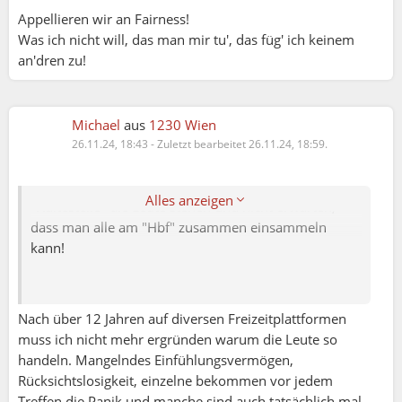
Launenhaftigkeit).
Appellieren wir an Fairness!
Was ich nicht will, das man mir tu', das füg' ich keinem
Warum haust du mir ein "Thema verfehlt" um die
an'dren zu!
Ohren, statt nachzufragen?
Die, die absagen, haben doch kein Problem. Selbst
wenn ihr sie auf ignore setzt, sie melden sich dann
Michael
aus
1230 Wien
eben woanders an.
26.11.24, 18:43
-
Zuletzt bearbeitet 26.11.24, 18:59.
Man darf sich dafür interessieren, an welcher
Alles anzeigen
"Haltestelle" die Leute stehen und nicht erwarten,
dass man alle am "Hbf" zusammen einsammeln
kann!
Nach über 12 Jahren auf diversen Freizeitplattformen
muss ich nicht mehr ergründen warum die Leute so
handeln. Mangelndes Einfühlungsvermögen,
Rücksichtslosigkeit, einzelne bekommen vor jedem
Treffen die Panik und manche sind auch tatsächlich mal