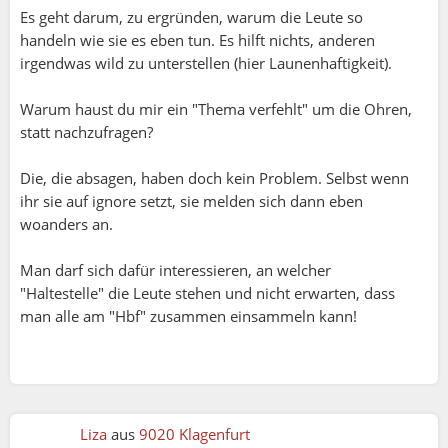
Es geht darum, zu ergründen, warum die Leute so
Liza:
handeln wie sie es eben tun. Es hilft nichts, anderen
irgendwas wild zu unterstellen (hier Launenhaftigkeit).
Ute:
Ute:
Warum haust du mir ein "Thema verfehlt" um die Ohren,
statt nachzufragen?
Auf Monate hinaus etwas planen, ist schwierig.
Sunny:
Nicht ohne Grund schließt man für Urlaube
Die, die absagen, haben doch kein Problem. Selbst wenn
Beim grossen Racletteevent in der Schweiz
entsprechende Versicherungen ab. Bei so etwas
ihr sie auf ignore setzt, sie melden sich dann eben
würde ich mich nie frühzeitig anmelden.
woanders an.
Eventhttps://community.gemeinsamerleben.com/
community/essen-trinken/meetups/ceuCJqxAXwJ?
Aber ja, die Leute haben heute Angst, etwas zu
Man darf sich dafür interessieren, an welcher
r=B73928B7
verpassen und verlieren den Überblick über ihre
"Haltestelle" die Leute stehen und nicht erwarten, dass
Verpflichtungen. Ich unterstelle nicht leichtfertig,
man alle am "Hbf" zusammen einsammeln kann!
haben sage und schreibe bereits 47 Personen
dass aus Launenhaftigkeit abgesagt wird, wobei
abgesagt, seitdem es vor Monaten aufgeschaltet
Depressionen sich gerade drastisch vermehren
wurde.
und nicht unbedingt monatelang ankündigen
bzw. erfolgreich verdrängt werden.
Da kann man nur den Kopf schütteln. Ähnlich
Liza
aus
9020 Klagenfurt
beim xxxl Bowling. Und da wundern sich die
Vielleicht würden es ja auch simplere Events tun?