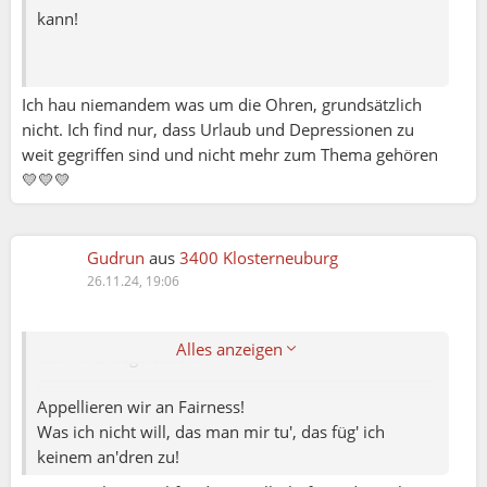
kann!
Ich verstehe deine Argumentation.
Ich hau niemandem was um die Ohren, grundsätzlich
Blöd nur, dass sich hier jede Menge Leute mit
nicht. Ich find nur, dass Urlaub und Depressionen zu
Problemen befinden und Therapieplätze rar sind. Oft
weit gegriffen sind und nicht mehr zum Thema gehören
sind sie auch nicht nötig, wäre die Gesellschaft
💛💛💛
sozialer!
Jede Kette ist nur so stark, wie ihr schwächstes
Glied!
Gudrun
aus
3400 Klosterneuburg
26.11.24, 19:06
Wollen wir jetzt all die, die nicht (mehr) ins
"Funktions-Schema" passen, ausschließen? Ist das
Alles anzeigen
dann nicht egoistisch?
Appellieren wir an Fairness!
Was ich nicht will, das man mir tu', das füg' ich
keinem an'dren zu!