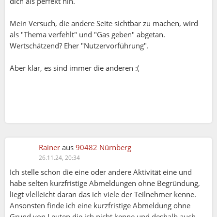
dich als perfekt hin.
Mein Versuch, die andere Seite sichtbar zu machen, wird
als "Thema verfehlt" und "Gas geben" abgetan.
Wertschätzend? Eher "Nutzervorführung".
Aber klar, es sind immer die anderen :(
Rainer
aus
90482 Nürnberg
26.11.24, 20:34
Ute:
Ich stelle schon die eine oder andere Aktivität eine und
habe selten kurzfristige Abmeldungen ohne Begründung,
Gudrun:
liegt vlelleicht daran das ich viele der Teilnehmer kenne.
Ansonsten finde ich eine kurzfristige Abmeldung ohne
Bei manchen Sachen müssen Organisatoren weit
Grund von Leuten die ich nicht kenne und deshalb auch