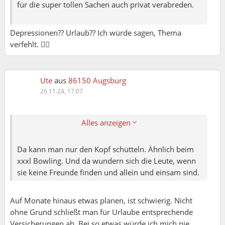
für die super tollen Sachen auch privat verabreden.
Sunny:
Depressionen?? Urlaub?? Ich würde sagen, Thema
Beim grossen Racletteevent in der Schweiz
verfehlt. 🤷‍♀️
Eventhttps://community.gemeinsamerleben.com/co
mmunity/essen-trinken/meetups/ceuCJqxAXwJ?
r=B73928B7
Ute
aus
86150 Augsburg
26.11.24, 17:07
haben sage und schreibe bereits 47 Personen
abgesagt, seitdem es vor Monaten aufgeschaltet
Alles anzeigen
wurde.
Da kann man nur den Kopf schütteln. Ähnlich beim
xxxl Bowling. Und da wundern sich die Leute, wenn
sie keine Freunde finden und allein und einsam sind.
Auf Monate hinaus etwas planen, ist schwierig. Nicht
ohne Grund schließt man für Urlaube entsprechende
Versicherungen ab. Bei so etwas würde ich mich nie