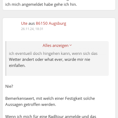
ich mich angemeldet habe gehe ich hin.
Mona:
Das sehe ich genauso. Monate im Voraus zu planen
ist schwierig. Und das sehe ich als Organisatorin, wie
Ute
aus
86150 Augsburg
auch eine Teilnehmerin so.
26.11.24, 18:31
auch ich würde manchmal gerne teilnehmen und
checke mein Kalender bevor ich mich zu etwas
Alles anzeigen
anmelde. Um mir eine Option frei zu halten, damit
ich eventuell doch hingehen kann, wenn sich das
Wetter ändert oder what ever, würde mir nie
einfallen.
Nie?
Bemerkenswert, mit welch einer Festigkeit solche
Aussagen getroffen werden.
Wenn ich mich für eine Radltour anmelde und das