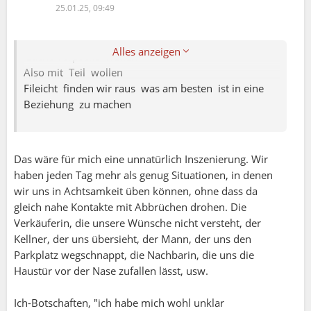
🤗🤗🤗
25.01.25, 09:49
Es geht sich da rum das jemand oder auch
Mehrere Personen mir verschiedene unangenehme
Alles anzeigen
Sache verpacke wollen
Also mit Teil wollen
Fileicht finden wir raus was am besten ist in eine
Beziehung zu machen
Das wäre für mich eine unnatürlich Inszenierung. Wir
haben jeden Tag mehr als genug Situationen, in denen
wir uns in Achtsamkeit üben können, ohne dass da
gleich nahe Kontakte mit Abbrüchen drohen. Die
Verkäuferin, die unsere Wünsche nicht versteht, der
Kellner, der uns übersieht, der Mann, der uns den
Parkplatz wegschnappt, die Nachbarin, die uns die
Haustür vor der Nase zufallen lässt, usw.
Bernhard:
Ich-Botschaften, "ich habe mich wohl unklar