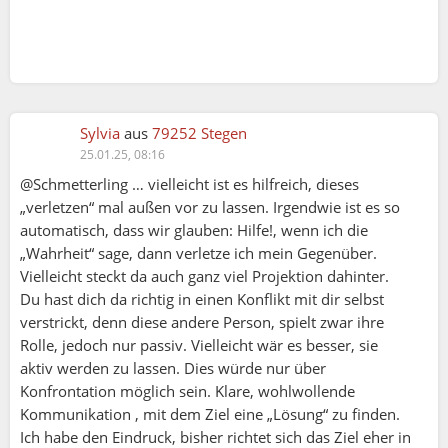
Denkanstösse für einen Mittelweg
•
Achte auf Deine Wortwahl
: Eine ehrliche
Aussage muss nicht verletzend sein. Du kannst
beispielsweise darauf hinweisen, was Dir auffällt,
ohne das Verhalten oder die Entscheidung der
Sylvia
aus
79252 Stegen
anderen Person generell abzuwerten.
25.01.25, 08:16
•
Biete Lösungswege an
: Wenn Du Kritik äußerst,
@Schmetterling … vielleicht ist es hilfreich, dieses
versuche, konstruktive Vorschläge zu machen. So
„verletzen“ mal außen vor zu lassen. Irgendwie ist es so
wird aus reiner Kritik eine Chance für
automatisch, dass wir glauben: Hilfe!, wenn ich die
gemeinsames Lernen oder Verbessern.
„Wahrheit“ sage, dann verletze ich mein Gegenüber.
•
Reflektiere Deine Motivation
: Stelle Dir selbst
Vielleicht steckt da auch ganz viel Projektion dahinter.
die Frage, warum Du etwas sagst. Geht es Dir
Du hast dich da richtig in einen Konflikt mit dir selbst
wirklich darum, Deinem Gegenüber zu helfen,
verstrickt, denn diese andere Person, spielt zwar ihre
oder möchtest Du nur Deinen Frust abbauen?
Rolle, jedoch nur passiv. Vielleicht wär es besser, sie
•
Lerne, zuzuhören
: Ehrlichkeit ist keine
aktiv werden zu lassen. Dies würde nur über
Einbahnstrasse. Dein Gegenüber hat ebenfalls
Konfrontation möglich sein. Klare, wohlwollende
eine Perspektive. Indem Du zuhörst, kannst Du
Kommunikation , mit dem Ziel eine „Lösung“ zu finden.
Deine eigene Sichtweise überprüfen und verstehst
Ich habe den Eindruck, bisher richtet sich das Ziel eher in
besser, warum manche Wahrheiten vielleicht