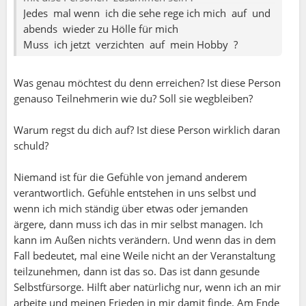
Jedes mal wenn ich die sehe rege ich mich auf und
abends wieder zu Hölle für mich
Muss ich jetzt verzichten auf mein Hobby ?
Thomas:
Was genau möchtest du denn erreichen? Ist diese Person
Tom:
genauso Teilnehmerin wie du? Soll sie wegbleiben?
Auszug aus meinem Buch „Beziehungsweise“
Persönlichkeitsentwicklung.
Warum regst du dich auf? Ist diese Person wirklich daran
Hier findest Du verschiedene Argumente, die das
schuld?
Spannungsfeld zwischen Ehrlichkeit und
potenziellem Konflikt beleuchten. Dabei geht es
Niemand ist für die Gefühle von jemand anderem
sowohl um die positiven Aspekte (Für) als auch
verantwortlich. Gefühle entstehen in uns selbst und
die möglichen Nachteile (Wider). Anschliessend
wenn ich mich ständig über etwas oder jemanden
folgen einige Denkanstösse, wie Du einen guten
ärgere, dann muss ich das in mir selbst managen. Ich
Mittelweg finden kannst.
kann im Außen nichts verändern. Und wenn das in dem
Fall bedeutet, mal eine Weile nicht an der Veranstaltung
teilzunehmen, dann ist das so. Das ist dann gesunde
Für: Argumente für Ehrlichkeit
Selbstfürsorge. Hilft aber natürlichg nur, wenn ich an mir
1.
Respekt und Vertrauen
arbeite und meinen Frieden in mir damit finde. Am Ende