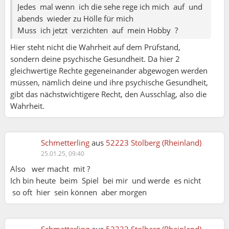
Jedes mal wenn ich die sehe rege ich mich auf und
B) Das zweite, was ich nicht verstehe ist, wie kann
abends wieder zu Hölle für mich
jemand der folgenden Meinung sein:
Muss ich jetzt verzichten auf mein Hobby ?
Hier steht nicht die Wahrheit auf dem Prüfstand,
»Wahrheit ist wichtig, auch wenn man damit den
sondern deine psychische Gesundheit. Da hier 2
anderen verletzt. Da muss man im Leben durch.«
gleichwertige Rechte gegeneinander abgewogen werden
(Sarah aus 52349 Düren am 24.01. 07:28)
müssen, nämlich deine und ihre psychische Gesundheit,
gibt das nächstwichtigere Recht, den Ausschlag, also die
Selbst diejenigen, die hier für bedingungslose
Wahrheit.
Ehrlichkeit plädieren, geben zu, daß Wahrheit
sehr verletzend sein kann.
Schmetterling
aus
52223 Stolberg (Rheinland)
Wenn ich also erkenne, daß eine meiner ehrlichen
25.01.25, 09:40
Äußerungen einen anderen Menschen verletzen
Also wer macht mit ?
können/werden, ist doch die Frage, was ist ein
Ich bin heute beim Spiel bei mir und werde es nicht
höheres Gut:
so oft hier sein können aber morgen
I) das Recht auf bedingungsloser Ehrlichkeit
oder
II) das Recht darauf, von anderen nicht körperlich