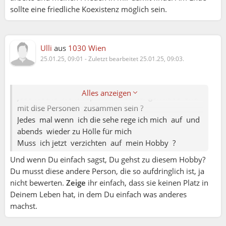
Ehrlichkeit kann ein Zeichen von Respekt sein,
sollte eine friedliche Koexistenz möglich sein.
weil Du Deinem Gegenüber aufrichtig begegnest
und keine falschen Vorstellungen nährst.
Langfristig fördert das ein Fundament des
Ulli
aus
1030 Wien
Vertrauens, da Ihr wisst, woran Ihr wirklich seid.
25.01.25, 09:01
-
Zuletzt bearbeitet 25.01.25, 09:03.
Schmetterling:
2.
Glaubwürdigkeit und Authentizität
Wer ehrlich ist, wirkt authentisch und
Es ist die Frage Jezt Soll ich lieber mich verletzen
glaubwürdig. Andere Menschen können sich auf
Alles anzeigen
jede Woche wo ich spiel Veranstaltungen habe und
Dich verlassen, weil Deine Aussagen nicht
mit dise Personen zusammen sein ?
künstlich oder beschönigt sind. Das schafft ein
Jedes mal wenn ich die sehe rege ich mich auf und
Gefühl von Verlässlichkeit in privaten wie
abends wieder zu Hölle für mich
beruflichen Beziehungen.
Muss ich jetzt verzichten auf mein Hobby ?
3.
Klare Kommunikation
Offene Worte verhindern oft, dass sich
Und wenn Du einfach sagst, Du gehst zu diesem Hobby?
Unklarheiten oder Missverständnisse aufstauen.
Du musst diese andere Person, die so aufdringlich ist, ja
Ehrlichkeit trägt dazu bei, Probleme frühzeitig zu
nicht bewerten.
Zeige
ihr einfach, dass sie keinen Platz in
erkennen und zu besprechen. Eine offene Fehler-
Deinem Leben hat, in dem Du einfach was anderes
oder Feedbackkultur kann so Missstimmungen
machst.
reduzieren.
4.
Potential für Entwicklung