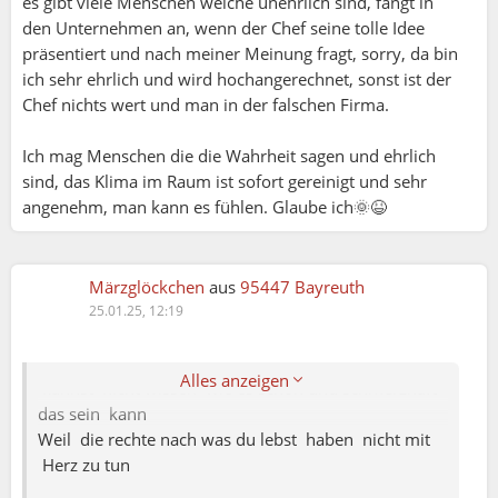
es gibt viele Menschen welche unehrlich sind, fängt in
den Unternehmen an, wenn der Chef seine tolle Idee
präsentiert und nach meiner Meinung fragt, sorry, da bin
ich sehr ehrlich und wird hochangerechnet, sonst ist der
Chef nichts wert und man in der falschen Firma.
Schmetterling:
Die Frage ist ob du deine Beziehung mit GGB Fürst
Ich mag Menschen die die Wahrheit sagen und ehrlich
oder mit deinem Herz
sind, das Klima im Raum ist sofort gereinigt und sehr
Ich kann dir sagen wen du es tatsächlich Nach GGB
angenehm, man kann es fühlen. Glaube ich🌞😆
Machst
Du verpasst die Schönste Momente in Deinem
Leben
Märzglöckchen
aus
95447 Bayreuth
Wer die Tiefe nicht erreicht hat kan die höher nicht
25.01.25, 12:19
Scherzen
Das heißt wen du nicht mit Herz ❤️ geliebt hättest
Alles anzeigen
kannst nicht wissen wie es schön und schmerzhaft
das sein kann
Weil die rechte nach was du lebst haben nicht mit
Herz zu tun