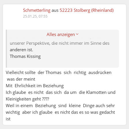
Aufrichtigkeit, die Beziehungen stärkt, sondern das
Bewusstsein, wann Schweigen weiser ist. Ist es
Schmetterling
aus
52223 Stolberg (Rheinland)
wirklich immer nötig, die eigene „Wahrheit“
25.01.25, 07:55
auszusprechen, oder könnte es sein, dass wir
manchmal mehr Schaden anrichten, als wir
Alles anzeigen
erkennen? Ehrlichkeit ist oft nur eine Projektion
unserer Perspektive, die nicht immer im Sinne des
anderen ist.
Thomas Kissing
Vielleicht sollte der Thomas sich richtig ausdrücken
was der meint
Mit Ehrlichkeit im Beziehung
Ich glaube es nicht das sich da um die Klamotten und
Kleinigkeiten geht ????
Weil in einem Beziehung sind kleine Dinge auch sehr
wichtig aber ich glaube es nicht das es so was gedacht
ist