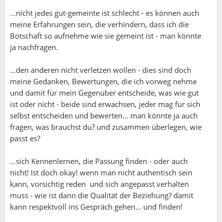
oder Teams der Fall sein, wo harmonieorientierte
...nicht jedes gut-gemeinte ist schlecht - es können auch
Kommunikation Vorrang hat und radikale
meine Erfahrungen sein, die verhindern, dass ich die
Ehrlichkeit als taktlos oder destruktiv
Botschaft so aufnehme wie sie gemeint ist - man könnte
wahrgenommen wird.
ja nachfragen.
3.
Subjektive Wahrnehmung
Ehrlichkeit kann auch stark von Deiner eigenen
...den anderen nicht verletzen wollen - dies sind doch
Perspektive abhängen. Was Du als „Wahrheit“
meine Gedanken, Bewertungen, die ich vorweg nehme
erachtest, kann für andere eher eine persönliche
und damit für mein Gegenüber entscheide, was wie gut
Meinung sein. Hier kann das Beharren auf
ist oder nicht - beide sind erwachsen, jeder mag für sich
vermeintlich objektiver Wahrheit zu
selbst entscheiden und bewerten... man könnte ja auch
Missverständnissen führen.
fragen, was brauchst du? und zusammen überlegen, wie
4.
Timing und Kontext
passt es?
Nicht jedes Thema muss sofort und in vollem
Umfang angesprochen werden. Manchmal kann
...sich Kennenlernen, die Passung finden - oder auch
es sinnvoll sein, die richtigen Worte oder den
nicht! Ist doch okay! wenn man nicht authentisch sein
passenden Zeitpunkt abzuwarten, um den Nutzen
kann, vorsichtig reden und sich angepasst verhalten
einer ehrlichen Aussage zu erhöhen und
muss - wie ist dann die Qualität der Beziehung? damit
potenzielle Schäden zu verringern.
kann respektvoll ins Gespräch gehen... und finden!