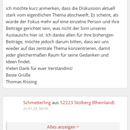
ich möchte kurz anmerken, dass die Diskussion aktuell
stark vom eigentlichen Thema abschweift. Es scheint, als
würde der Fokus mehr auf eine einzelne Person und ihre
Beiträge gerichtet sein, was nicht der Sinn unseres
Austauschs hier ist. Ich danke allen für ihre bisherigen
Beiträge, möchte jedoch darum bitten, dass wir uns
wieder auf das zentrale Thema konzentrieren, damit
jeder gleichermaßen Raum für seine Gedanken und
Ideen findet.
Vielen Dank für euer Verständnis!
Beste Grüße
Thomas Kissing
Schmetterling:
Ich habe eine sehr schöne gute Idee
Machen wir ein Spiel da ras
Schmetterling
aus
52223 Stolberg (Rheinland)
🤗🤗🤗
25.01.25, 09:59
Es geht sich da rum das jemand oder auch
Mehrere Personen mir verschiedene unangenehme
Alles anzeigen
Sache verpacke wollen