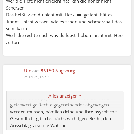
Wer die Tiefe nicht erreicht hat kan die höher nicht
Ich muss es nochmal fragen
Scherzen
Wie kann ich es eine Person deutlicher sagen
Das heißt wen du nicht mit Herz ❤️ geliebt hättest
das ich die nicht mag und meine zeit mir
kannst nicht wissen wie es schön und schmerzhaft das
kostbar ist ?
sein kann
Ich selbst verstehe nicht was du sagen möchtest
Weil die rechte nach was du lebst haben nicht mit Herz
Es ist die Frage Jezt Soll ich lieber mich
zu tun
verletzen jede Woche wo ich spiel
Veranstaltungen habe und mit dise Personen
zusammen sein ?
Jedes mal wenn ich die sehe rege ich mich auf
Ute
aus
86150 Augsburg
und abends wieder zu Hölle für mich
25.01.25, 09:53
Muss ich jetzt verzichten auf mein Hobby ?
Hier steht nicht die Wahrheit auf dem Prüfstand,
Alles anzeigen
sondern deine psychische Gesundheit. Da hier 2
gleichwertige Rechte gegeneinander abgewogen
werden müssen, nämlich deine und ihre psychische
Gesundheit, gibt das nächstwichtigere Recht, den
Bernhard:
Ausschlag, also die Wahrheit.