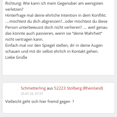
Richtung: Wie kann ich mein Gegenüber am wenigsten
schwer zu akzeptieren sind.
verletzen?
Hinterfrage mal deine ehrliche Intention in dem Konflikt.
….möchtest du dich abgrenzen?…oder möchtest du diese
Letztlich liegt die Verantwortung immer bei
Person unterbewusst doch nicht verlieren? …. weil genau
beiden Seiten: bei Dir, für eine respektvolle und
das könnte auch passieren, wenn sie “deine Wahrheit“
konstruktive Kommunikation, und bei Deinem
nicht vertragen kann.
Gegenüber, für die Offenheit, Feedback
Einfach mal vor den Spiegel stellen, dir in deine Augen
anzunehmen und zu verarbeiten. Ein achtsamer
schauen und mit dir selbst ehrlich in Kontakt gehen.
Umgang mit Ehrlichkeit kann Beziehungen
Liebe Grüße
stärken, erfordert aber oft Fingerspitzengefühl
und Empathie.
Danke für diesen Auszug aus deinem Buch!
Schmetterling
aus
52223 Stolberg (Rheinland)
25.01.25, 07:57
Aus meiner Sicht fordert der Text zu einer wichtigen
Vielleicht geht sich hier fremd gegen ?
Reflexion über Ehrlichkeit, doch bleibt die Frage
offen, ob absolute Wahrheit überhaupt
erstrebenswert ist. Vielleicht ist es nicht immer die