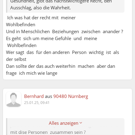
Gesundheit, gibt das nächstwichtigere Recht, den
24.01. 10:48 )
Ausschlag, also die Wahrheit.
Ich was hat der recht mit meiner
Wer (1) und (2) gleichzeitig behauptet, zeigt, daß
Wohlbefinden
er daß er sich die Wahrheit immer so
Und in Menschlichen Beziehungen zwischen anander ?
zurechtbiegt, wie er es für richtig hält.
Es geht sich um meine Gefühle und meine
Wohlbefinden
Wieso?
Wer sagt das für den anderen Person wichtig ist als
der selbst
Nun, es gibt keinen Menschen, der nicht schon
Schmetterling:
Dan sollte der das auch weiterhin machen aber dan
mal die eine oder andere Ordnungswidrigkeit
frage ich mich wie lange
oder gar schlimmer begangen hat (bei dunkelgelb
über die Ampel, nicht den nur 5 m entfernten
offiziellen Überweg benutzt, gehörtes Negatives
Ich muss es nochmal fragen
über andere Personen ungeprüft weitererzählt
Bernhard
aus
90480 Nürnberg
Wie kann ich es eine Person deutlicher sagen das
hat, oder, oder, oder). Aber ich glaube kaum, daß
25.01.25, 09:41
ich die nicht mag und meine zeit mir kostbar ist ?
er sich dafür danach bei der Polizei selbst
Ich selbst verstehe nicht was du sagen möchtest
angezeigt hat. Damit aber hat er automatisch
Es ist die Frage Jezt Soll ich lieber mich verletzen
Alles anzeigen
gegen (2) verstoßen und damit nach eigener
jede Woche wo ich spiel Veranstaltungen habe und
Aussage gelogen.
mit dise Personen zusammen sein ?