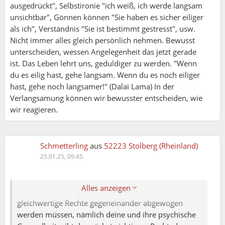
ausgedrückt", Selbstironie "ich weiß, ich werde langsam
Schmetterling:
unsichtbar", Gönnen können "Sie haben es sicher eiliger
als ich", Verständnis "Sie ist bestimmt gestresst", usw.
Ich muss es nochmal fragen
Nicht immer alles gleich persönlich nehmen. Bewusst
Wie kann ich es eine Person deutlicher sagen
unterscheiden, wessen Angelegenheit das jetzt gerade
Schmetterling:
das ich die nicht mag und meine zeit mir
ist. Das Leben lehrt uns, geduldiger zu werden. "Wenn
kostbar ist ?
du es eilig hast, gehe langsam. Wenn du es noch eiliger
Ich selbst verstehe nicht was du sagen möchtest
Bernhard:
hast, gehe noch langsamer!" (Dalai Lama) In der
Es ist die Frage Jezt Soll ich lieber mich
Ich verstehe hier zwei Dinge nicht:
Verlangsamung können wir bewusster entscheiden, wie
verletzen jede Woche wo ich spiel
wir reagieren.
Veranstaltungen habe und mit dise Personen
A) Wie kann jemand gleichzeitig behaupten:
zusammen sein ?
Jedes mal wenn ich die sehe rege ich mich auf
»1. Für mich gibt es nur "die Ehrlichkeit"... die
Schmetterling
aus
52223 Stolberg (Rheinland)
und abends wieder zu Hölle für mich
Information der eigenen Gedanken/Meinung
25.01.25, 09:45
Muss ich jetzt verzichten auf mein Hobby ?
muss ... unmissverständlich rüber gebracht
werden.
Hier steht nicht die Wahrheit auf dem Prüfstand,
Alles anzeigen
2. Nicht aussprechen von der Wahrheit ist wie das
sondern deine psychische Gesundheit. Da hier 2
Gegenteil zu sagen.«
gleichwertige Rechte gegeneinander abgewogen
werden müssen, nämlich deine und ihre psychische
(so hier z. B. Matthias aus 44225 Dortmund am