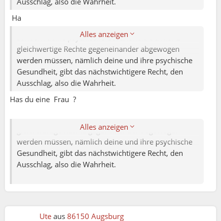
kostbar ist ?
Ausschlag, also die Wahrheit.
Muss ich jetzt verzichten auf mein Hobby ?
Ich selbst verstehe nicht was du sagen möchtest
Ha
Es ist die Frage Jezt Soll ich lieber mich
Hier steht nicht die Wahrheit auf dem Prüfstand,
Alles anzeigen
verletzen jede Woche wo ich spiel
sondern deine psychische Gesundheit. Da hier 2
Veranstaltungen habe und mit dise Personen
gleichwertige Rechte gegeneinander abgewogen
zusammen sein ?
werden müssen, nämlich deine und ihre psychische
Jedes mal wenn ich die sehe rege ich mich auf
Gesundheit, gibt das nächstwichtigere Recht, den
und abends wieder zu Hölle für mich
Ausschlag, also die Wahrheit.
Muss ich jetzt verzichten auf mein Hobby ?
Has du eine Frau ?
Hier steht nicht die Wahrheit auf dem Prüfstand,
sondern deine psychische Gesundheit. Da hier 2
Alles anzeigen
gleichwertige Rechte gegeneinander abgewogen
werden müssen, nämlich deine und ihre psychische
Gesundheit, gibt das nächstwichtigere Recht, den
Ausschlag, also die Wahrheit.
Schmetterling:
Ich habe eine sehr schöne gute Idee
Machen wir ein Spiel da ras
Ute
aus
86150 Augsburg