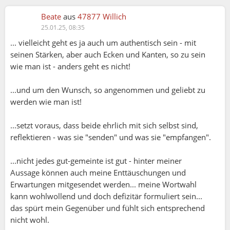
Ehrliches Feedback kann Menschen helfen, sich
Beate
aus
47877 Willich
selbst kritisch zu reflektieren und
25.01.25, 08:35
weiterzuentwickeln. Wenn Kritik respektvoll
... vielleicht geht es ja auch um authentisch sein - mit
formuliert wird, kann sie ein Katalysator für
seinen Stärken, aber auch Ecken und Kanten, so zu sein
persönliches Wachstum sein.
wie man ist - anders geht es nicht!
...und um den Wunsch, so angenommen und geliebt zu
Wider: Argumente gegen absolute Ehrlichkeit
werden wie man ist!
1.
Verletzte Gefühle und Konflikte
Wer ungefiltert alles ausspricht, riskiert, sein
...setzt voraus, dass beide ehrlich mit sich selbst sind,
Gegenüber zu verletzen. Manche Wahrheiten
reflektieren - was sie "senden" und was sie "empfangen".
können sehr hart klingen, wenn ihnen das nötige
Feingefühl fehlt. Konflikte oder Spannungen
...nicht jedes gut-gemeinte ist gut - hinter meiner
können dadurch erst entstehen, anstatt gelöst zu
Aussage können auch meine Enttäuschungen und
werden.
Erwartungen mitgesendet werden... meine Wortwahl
2.
Wunsch nach Harmonie
kann wohlwollend und doch defizitär formuliert sein...
In manchen Situationen ziehen es Menschen vor,
das spürt mein Gegenüber und fühlt sich entsprechend
den Frieden zu wahren, statt die volle Wahrheit zu
nicht wohl.
hören. Dies kann in engen Beziehungen, Familien