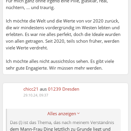
Für mich ganz ohne irgend eine Pille, glasklar, real,
nüchtern, ... und traurig.
Ich möchte die Welt und die Werte von vor 2020 zurück,
die wir mindestens vordergründig im Westen lebten und
erlebten. Es war nie alles perfekt, doch die Ideale wurden
Dante:
von allen getragen. Seit 2020, teils schon früher, werden
" ... genetisch gezüchtet, gesellschaftlich
viele Werte verdreht.
indoktriniert und pharmazeutisch betäubt
werden, um eine autoritäre Herrschaftsordnung
Ich möchte alles nicht aussichtslos sehen. Es gibt viele
passiv aufrechtzuerhalten – alles auf Kosten
sehr gute Engagierte. Wir müssen mehr werden.
unserer Freiheit, unserer vollen Menschlichkeit
und vielleicht auch unserer Seelen.
"
1932. Brave New World von Aldous Huxley:
chicc21
aus
01239 Dresden
https://www.goodreads.com/book/show/5129.Brave
29.10.24, 09:37
_New_World
Alles anzeigen
Das (!) ist das Thema, das nach meinem Verständnis
dem Mann-Frau Ding letztlich zu Grunde liegt und