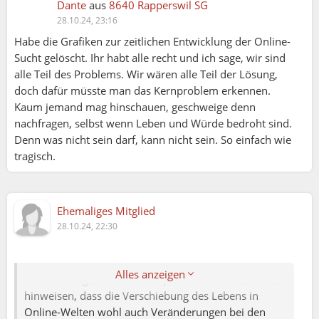
Dante
aus
8640 Rapperswil SG
Dante:
28.10.24, 23:16
Habe die Grafiken zur zeitlichen Entwicklung der Online-
Petra:
Sucht gelöscht. Ihr habt alle recht und ich sage, wir sind
"Zeitvertreib", welch furchtbar Wort.
alle Teil des Problems. Wir wären alle Teil der Lösung,
Dante, gibt es auch absolute Zahlen, wie viel Zeit
doch dafür müsste man das Kernproblem erkennen.
jeweils vertrieben wurde? Immerhin ist die Frei-
Kaum jemand mag hinschauen, geschweige denn
Zeit über die Jahrzehnte deutlich gestiegen.
nachfragen, selbst wenn Leben und Würde bedroht sind.
:)
Denn was nicht sein darf, kann nicht sein. So einfach wie
Was ändern absolute Zahlen ? Ich bitte um etwas
tragisch.
weniger Wissenschaftsgläubigkeit und stattdessen
um etwas mehr gesunden Menschenverstand. Solche
Grafiken kann man als Visualisierung von Trends
Ehemaliges Mitglied
benutzen. Die Zeitaufteilung ist konkret für JEDEN
28.10.24, 22:30
anders. Zum Glück können wir unsere Zeit selbst
einteilen. Noch. Solange.
Alles anzeigen
Wir sind längst wieder off-topic. Ich wollte nur darauf
hinweisen, dass die Verschiebung des Lebens in
Online-Welten wohl auch Veränderungen bei den