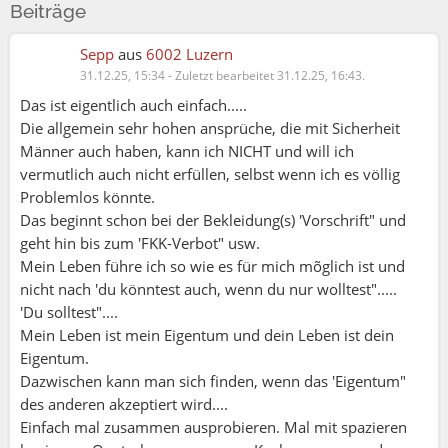
Beiträge
Sepp
aus
6002 Luzern
31.12.25, 15:34
-
Zuletzt bearbeitet 31.12.25, 16:43.
Das ist eigentlich auch einfach.....
Die allgemein sehr hohen ansprüche, die mit Sicherheit
Männer auch haben, kann ich NICHT und will ich
vermutlich auch nicht erfüllen, selbst wenn ich es völlig
Problemlos könnte.
Das beginnt schon bei der Bekleidung(s) 'Vorschrift" und
geht hin bis zum 'FKK-Verbot" usw.
Melanie:
Mein Leben führe ich so wie es für mich mõglich ist und
Hallo Dante und alle hier mitlesenden Menschen 👋
nicht nach 'du könntest auch, wenn du nur wolltest".....
Meine Wahrnehmung sagt mir, du hast es bereits gut
'Du solltest"....
in Worte gefasst.
Mein Leben ist mein Eigentum und dein Leben ist dein
Wir sind orientierungslos, fast ohne Wurzeln, und
Eigentum.
vertrauen anderen oft weniger als uns selbst.
Dazwischen kann man sich finden, wenn das 'Eigentum"
Ich bin in einem Alter, in dem ich mich nicht mehr
des anderen akzeptiert wird....
verbiege, um jemandem oder der Gesellschaft zu
Einfach mal zusammen ausprobieren. Mal mit spazieren
gefallen.