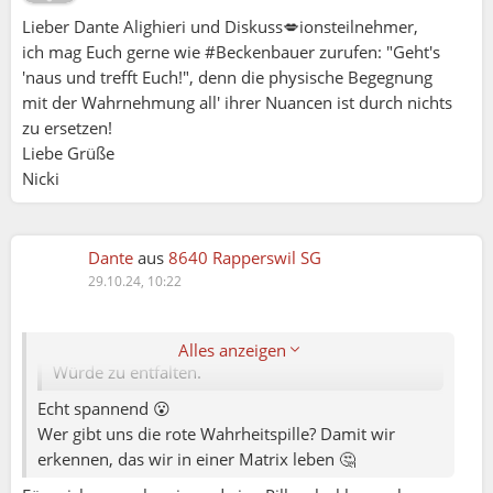
Herrschaftsordnung passiv aufrechtzuerhalten
Lieber Dante Alighieri und Diskuss💋ionsteilnehmer,
– alles auf Kosten unserer Freiheit, unserer
ich mag Euch gerne wie #Beckenbauer zurufen: "Geht's
vollen Menschlichkeit und vielleicht auch
'naus und trefft Euch!", denn die physische Begegnung
unserer Seelen.
"
mit der Wahrnehmung all' ihrer Nuancen ist durch nichts
zu ersetzen!
1932. Brave New World von Aldous Huxley:
Liebe Grüße
https://www.goodreads.com/book/show/5129.Br
Nicki
ave_New_World
Dante
aus
8640 Rapperswil SG
Das (!) ist das Thema, das nach meinem
29.10.24, 10:22
Verständnis dem Mann-Frau Ding letztlich zu
Grunde liegt und uns alle daran hindert, uns in
Freiheit und Sicherheit, Individualität, Frieden und
Alles anzeigen
Würde zu entfalten.
Echt spannend 😮
Wer gibt uns die rote Wahrheitspille? Damit wir
erkennen, das wir in einer Matrix leben 🤔