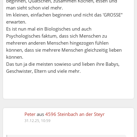
beginnen, Quatschen, zusammen Kochen, essen und
Ich trage, was ich mag. Ich sehe aus, wie ich aussehe
man sieht schon viel mehr.
– ohne die Manipulation der Mode- oder
Im kleinen, einfachen beginnen und nicht das 'GROSSE"
Kosmetikindustrie.
erwarten.
Weicht man vom Mainstream ab, scheint man fast
Es ist nun mal ein Biologisches und auch
nicht mehr zu existieren.
Psychologisches faktum, dass sich Menschen zu
Oft begegne ich scheinbar spirituellen Menschen,
mehreren anderen Menschen hingezogen fühlen
und doch passe ich nicht in ihr Weltbild oder in eine
können, dass sie mehrere Menschen gleichzeitig lieben
Schublade.
können.
Ich vermisse – hier wie überall – die einfachsten
Das tun ja die meisten sowieso und lieben ihre Babys,
Höflichkeiten, etwa eine Antwort auf eine Mail.
Geschwister, Eltern und viele mehr.
Bei sowas verliere ich auch mein ehrliches Interesse
an Menschen.
Ich habe viel gesehen, gespürt, gelernt und ertragen.
Heute bin ich mir selbst am wichtigsten – besonders
in einer Welt, in der sich Menschen gegenseitig
verletzen.
Nicht aus Absicht, sondern weil sie sich ihrer selbst
Peter
aus
4596 Steinbach an der Steyr
und ihrer Taten kaum noch bewusst sind.
31.12.25, 10:59
Das empfinde ich als trauriger als mein Alleinsein.
Und wenn Alleinsein in Einsamkeit kippt, steuere ich