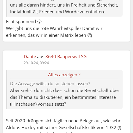
Juana:
uns alle daran hindert, uns in Freiheit und Sicherheit,
Individualität, Frieden und Würde zu entfalten.
Dante:
Habe die Grafiken zur zeitlichen Entwicklung der
Echt spannend 😮
Online-Sucht gelöscht. Ihr habt alle recht und ich
Wer gibt uns die rote Wahrheitspille? Damit wir
sage, wir sind alle Teil des Problems. Wir wären
erkennen, das wir in einer Matrix leben 🤔
alle Teil der Lösung, doch dafür müsste man das
Kernproblem erkennen. Kaum jemand mag
hinschauen, geschweige denn nachfragen, selbst
Dante
aus
8640 Rapperswil SG
wenn Leben und Würde bedroht sind. Denn was
29.10.24, 09:24
nicht sein darf, kann nicht sein. So einfach wie
tragisch.
Alles anzeigen
Die Aussage willst du so stehen lassen?
Aber siehst du nicht, dass schon die Bereitschaft über
das Thema zu diskutieren, ein bestimmtes Interesse
(Hinschauen) vorraus setzt?
Seit 2020 drängen sich täglich neue Belege auf, wie sehr
Aldous Huxley mit seiner Gesellschaftskritik von 1932 (!)