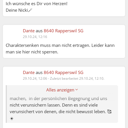
Ich wünsche es Dir von Herzen!
Deine Nicki🪄
Dante
aus
8640 Rapperswil SG
29.10.24, 12:16
Charaktersenken muss man nicht ertragen. Leider kann
man sie hier nicht sperren.
Dante
aus
8640 Rapperswil SG
Juana:
29.10.24, 12:06
-
Zuletzt bearbeitet 29.10.24, 12:10.
Dante:
Alles anzeigen
Ja- wir müssen in unserer Mitte bleiben und bewusst
machen, in der persönlichen Begegnung und uns
nicht verunsichern lassen. Denn es sind viele
verunsichert von denen, die nicht bewusst leben. 🥰
☀️