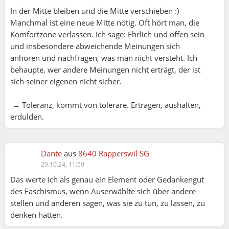
In der Mitte bleiben und die Mitte verschieben :)
Manchmal ist eine neue Mitte nötig. Oft hört man, die
Komfortzone verlassen. Ich sage: Ehrlich und offen sein
und insbesondere abweichende Meinungen sich
anhören und nachfragen, was man nicht versteht. Ich
behaupte, wer andere Meinungen nicht erträgt, der ist
sich seiner eigenen nicht sicher.
→ Toleranz, kommt von tolerare. Ertragen, aushalten,
erdulden.
Dante:
Dante
aus
8640 Rapperswil SG
chicc21:
29.10.24, 11:59
Das werte ich als genau ein Element oder Gedankengut
Echt spannend 😮
des Faschismus, wenn Auserwählte sich über andere
Wer gibt uns die rote Wahrheitspille? Damit wir
stellen und anderen sagen, was sie zu tun, zu lassen, zu
erkennen, das wir in einer Matrix leben 🤔
denken hätten.
Für mich ganz ohne irgend eine Pille, glasklar, real,