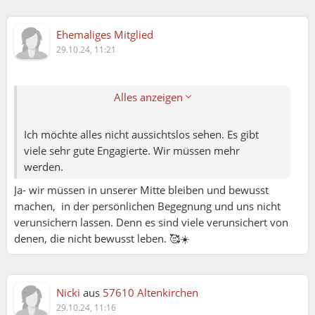
nüchtern, ... und traurig.
Ehemaliges Mitglied
Ich möchte die Welt und die Werte von vor 2020
29.10.24, 11:21
zurück, die wir mindestens vordergründig im Westen
lebten und erlebten. Es war nie alles perfekt, doch die
Ideale wurden von allen getragen. Seit 2020, teils
Alles anzeigen
schon früher, werden viele Werte verdreht.
Ich möchte alles nicht aussichtslos sehen. Es gibt
viele sehr gute Engagierte. Wir müssen mehr
werden.
Ja- wir müssen in unserer Mitte bleiben und bewusst
machen, in der persönlichen Begegnung und uns nicht
verunsichern lassen. Denn es sind viele verunsichert von
chicc21:
denen, die nicht bewusst leben. 🥰☀️
Dante:
" ... genetisch gezüchtet, gesellschaftlich
Nicki
aus
57610 Altenkirchen
indoktriniert und pharmazeutisch betäubt
29.10.24, 11:16
werden, um eine autoritäre