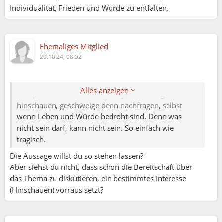
Individualität, Frieden und Würde zu entfalten.
Dante:
Ehemaliges Mitglied
Habe die Grafiken zur zeitlichen Entwicklung der
29.10.24, 08:52
Online-Sucht gelöscht. Ihr habt alle recht und ich
sage, wir sind alle Teil des Problems. Wir wären alle
Teil der Lösung, doch dafür müsste man das
Alles anzeigen
Kernproblem erkennen. Kaum jemand mag
hinschauen, geschweige denn nachfragen, selbst
wenn Leben und Würde bedroht sind. Denn was
nicht sein darf, kann nicht sein. So einfach wie
tragisch.
Die Aussage willst du so stehen lassen?
Aber siehst du nicht, dass schon die Bereitschaft über
das Thema zu diskutieren, ein bestimmtes Interesse
(Hinschauen) vorraus setzt?