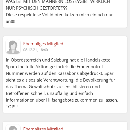
WAS IST MIT DEN MÂNNERN LOS????GIBT WIRKLICH
NUR PSYCHISCH GESTÖRTE????
Diese respektlose Vollidioten kotzen mich einfach nur
an!!!!
Ehemaliges Mitglied
08.12.21, 18:40
In Oberösterreich und Salzburg hat die Handelskette
Spar eine tolle Aktion gestartet: die Frauennotruf
Nummer werden auf den Kassabons abgedruckt. Spar
sieht es als soziale Verantwortung, die Bevölkerung für
das Thema Gewaltschutz zu sensibilisieren und
Betroffenen schnell, unauffällig und einfach
Informationen über Hilfsangebote zukommen zu lassen.
TOP!!!
Herbert Paddler (07.12.2021 19:30):
Ich bin auch gegen Häusliche Gewalt - besonders
wenn Frauen - Männer schlagen.
Ehemaliges Mitglied