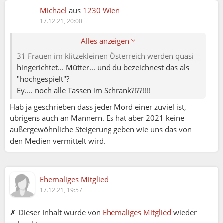
5 amerikanische Soldaten (!!!) sterben im Kampf
Michael
aus
1230 Wien
die ganze Welt soll tagelang trauern und sich
17.12.21, 20:00
empören
Alles anzeigen
...
31 Frauen im klitzekleinen Österreich werden quasi
hingerichtet... Mütter... und du bezeichnest das als
"hochgespielt"?
Ey.... noch alle Tassen im Schrank?!??!!!!
Hab ja geschrieben dass jeder Mord einer zuviel ist,
übrigens auch an Männern. Es hat aber 2021 keine
außergewöhnliche Steigerung geben wie uns das von
den Medien vermittelt wird.
Ehemaliges Mitglied
17.12.21, 19:57
✗ Dieser Inhalt wurde von
Ehemaliges Mitglied
wieder
Michael (17.12.2021 19:40):