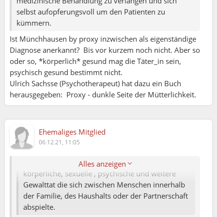
medizinische Behandlung zu verlangen und sich
werden. Auch wenn es klar weniger sind als
selbst aufopferungsvoll um den Patienten zu
Frauen. Trotzdem würde ich mir auch wünschen
kümmern.
das man auch diese Männer hier nicht vergisst ist
Ist Münchhausen by proxy inzwischen als eigenständige
doch jedes Opfer eines zu viel. Und ja ich bin
Diagnose anerkannt? Bis vor kurzem noch nicht. Aber so
keines dieser Opfer zum Glück.
oder so, *körperlich* gesund mag die Täter_in sein,
Kleiner Auszug aus meinem Beitrag unter
psychisch gesund bestimmt nicht.
Gesundheit:
Ulrich Sachsse (Psychotherapeut) hat dazu ein Buch
In der Schweiz ist anscheinend heute eine
herausgegeben: Proxy - dunkle Seite der Mütterlichkeit.
Umfrage herausgekommen nach der jede zweite
Frau (42%) zwischen 26 und 45 Jahre häusliche
Gewalt erlebte. Bei den Männern liegt dieser Wert
angeblich bei 24%. (Hoffe ich habe die Zahlen
Ehemaliges Mitglied
richtig interpretiert.) Ein Drittel der Befragten gab
06.12.21, 11:05
an das Sie das dies in der Beziehung erlebt haben.
Als häusliche Gewalt gilt dabei jegliche
Alles anzeigen
körperliche, sexuelle , psychische und weitere
Gewalttat die sich zwischen Menschen innerhalb
der Familie, des Haushalts oder der Partnerschaft
abspielte.