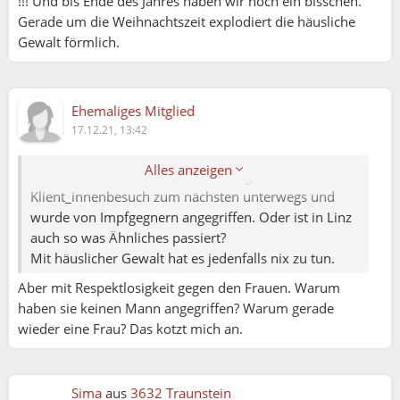
!!! Und bis Ende des Jahres haben wir noch ein bisschen.
Gerade um die Weihnachtszeit explodiert die häusliche
Gewalt förmlich.
Ehemaliges Mitglied
17.12.21, 13:42
Sima (16.12.2021 18:21):
@Monalisa: Du meinst den Vorfall in Braunau? Da
Alles anzeigen
war laut Medienberichten eine Pflegerin von einem
Klient_innenbesuch zum nächsten unterwegs und
wurde von Impfgegnern angegriffen. Oder ist in Linz
auch so was Ähnliches passiert?
Mit häuslicher Gewalt hat es jedenfalls nix zu tun.
Aber mit Respektlosigkeit gegen den Frauen. Warum
haben sie keinen Mann angegriffen? Warum gerade
wieder eine Frau? Das kotzt mich an.
Sima
aus
3632 Traunstein