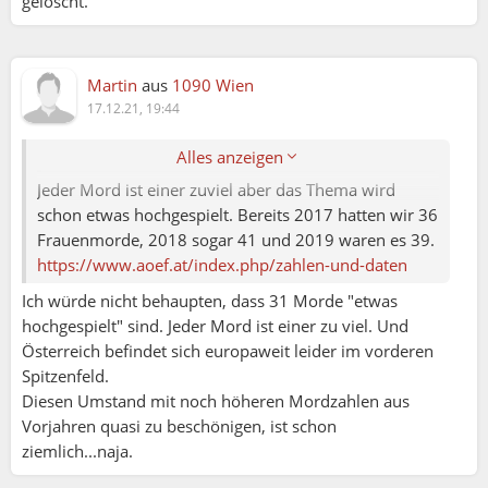
gelöscht.
MONALISA (17.12.2021 19:09):
So, jetzt haben wir schon in Österreich 31
Frauenmorde !!! Und bis Ende des Jahres haben
Martin
aus
1090 Wien
wir noch ein bisschen. Gerade um die
17.12.21, 19:44
Weihnachtszeit explodiert die häusliche Gewalt
förmlich.
Alles anzeigen
Jeder Mord ist einer zuviel aber das Thema wird
schon etwas hochgespielt. Bereits 2017 hatten wir 36
Frauenmorde, 2018 sogar 41 und 2019 waren es 39.
https://www.aoef.at/index.php/zahlen-und-daten
Ich würde nicht behaupten, dass 31 Morde "etwas
hochgespielt" sind. Jeder Mord ist einer zu viel. Und
Österreich befindet sich europaweit leider im vorderen
Spitzenfeld.
Diesen Umstand mit noch höheren Mordzahlen aus
Vorjahren quasi zu beschönigen, ist schon
ziemlich...naja.