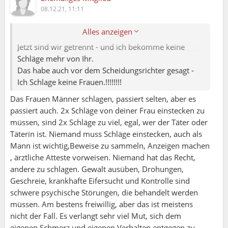
Kann zwar einige Kampfsport Arten - Beschütze
08.12.21, 11:11
Frauen im Urlaub im Ausland.
Trotzdem habe ich 2x von meiner Frau Schläge
Alles anzeigen
einstecken müssen.
Jetzt sind wir getrennt - und ich bekomme keine
Schläge mehr von Ihr.
Das habe auch vor dem Scheidungsrichter gesagt -
Ich Schlage keine Frauen.!!!!!!!!
Das Frauen Männer schlagen, passiert selten, aber es
passiert auch. 2x Schläge von deiner Frau einstecken zu
müssen, sind 2x Schläge zu viel, egal, wer der Täter oder
Täterin ist. Niemand muss Schläge einstecken, auch als
Mann ist wichtig,Beweise zu sammeln, Anzeigen machen
, ärztliche Atteste vorweisen. Niemand hat das Recht,
andere zu schlagen. Gewalt ausüben, Drohungen,
Geschreie, krankhafte Eifersucht und Kontrolle sind
schwere psychische Störungen, die behandelt werden
müssen. Am bestens freiwillig, aber das ist meistens
nicht der Fall. Es verlangt sehr viel Mut, sich dem
eigenen Schmerz und eigenen Verhalten entgegen zu