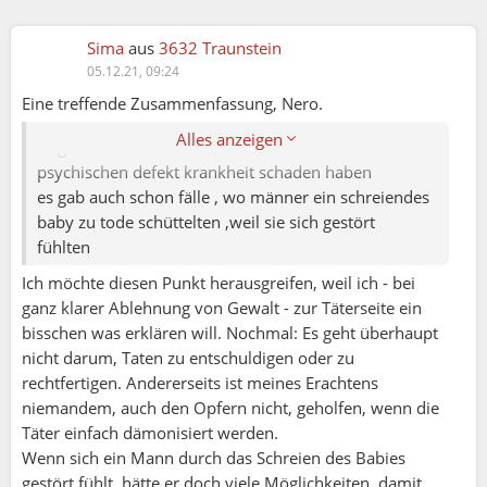
Sima
aus
3632 Traunstein
05.12.21, 09:24
Eine treffende Zusammenfassung, Nero.
NERO (04.12.2021)
Alles anzeigen
es gibt sicher viele täter, die einen unbehandelten
psychischen defekt krankheit schaden haben
es gab auch schon fälle , wo männer ein schreiendes
baby zu tode schüttelten ,weil sie sich gestört
fühlten
Ich möchte diesen Punkt herausgreifen, weil ich - bei
ganz klarer Ablehnung von Gewalt - zur Täterseite ein
bisschen was erklären will. Nochmal: Es geht überhaupt
nicht darum, Taten zu entschuldigen oder zu
rechtfertigen. Andererseits ist meines Erachtens
niemandem, auch den Opfern nicht, geholfen, wenn die
Täter einfach dämonisiert werden.
Wenn sich ein Mann durch das Schreien des Babies
gestört fühlt, hätte er doch viele Möglichkeiten, damit