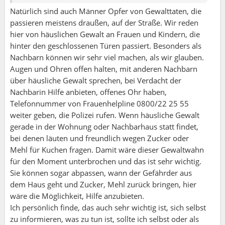
Natürlich sind auch Männer Opfer von Gewalttaten, die
passieren meistens draußen, auf der Straße. Wir reden
hier von häuslichen Gewalt an Frauen und Kindern, die
hinter den geschlossenen Türen passiert. Besonders als
Nachbarn können wir sehr viel machen, als wir glauben.
Augen und Ohren offen halten, mit anderen Nachbarn
über häusliche Gewalt sprechen, bei Verdacht der
Fabian (05.12.2021 23:37):
Nachbarin Hilfe anbieten, offenes Ohr haben,
Eines vorneweg finde es richtig das über dieses
Telefonnummer von Frauenhelpline 0800/22 25 55
Gesellschaftsproplem diskutiert wird. Habe am
weiter geben, die Polizei rufen. Wenn häusliche Gewalt
9.11.2021 also vor etwa 4 Wochen dazu bereits
gerade in der Wohnung oder Nachbarhaus statt findet,
einen Beitrag in der Rubrik Gesundheit erstellt. Was
bei denen läuten und freundlich wegen Zucker oder
mir weniger gefällt ist das hier die Männer aus
Mehl für Kuchen fragen. Damit wäre dieser Gewaltwahn
meiner Sicht gar nicht auch als Opfer erwähnt
für den Moment unterbrochen und das ist sehr wichtig.
werden. Auch wenn es klar weniger sind als Frauen.
Sie können sogar abpassen, wann der Gefährder aus
Trotzdem würde ich mir auch wünschen das man
dem Haus geht und Zucker, Mehl zurück bringen, hier
auch diese Männer hier nicht vergisst ist doch jedes
wäre die Möglichkeit, Hilfe anzubieten.
Opfer eines zu viel. Und ja ich bin keines dieser Opfer
Ich persönlich finde, das auch sehr wichtig ist, sich selbst
zum Glück.
zu informieren, was zu tun ist, sollte ich selbst oder als
Kleiner Auszug aus meinem Beitrag unter