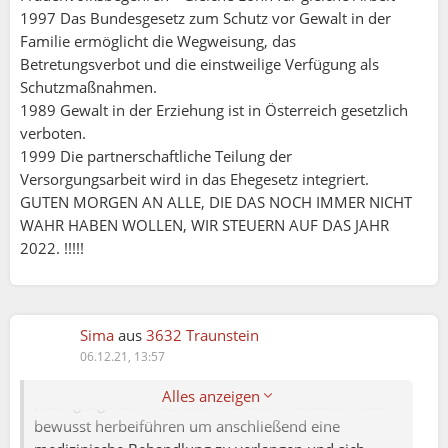
1997 Das Bundesgesetz zum Schutz vor Gewalt in der
Familie ermöglicht die Wegweisung, das
Betretungsverbot und die einstweilige Verfügung als
Schutzmaßnahmen.
1989 Gewalt in der Erziehung ist in Österreich gesetzlich
verboten.
1999 Die partnerschaftliche Teilung der
Versorgungsarbeit wird in das Ehegesetz integriert.
GUTEN MORGEN AN ALLE, DIE DAS NOCH IMMER NICHT
WAHR HABEN WOLLEN, WIR STEUERN AUF DAS JAHR
2022. !!!!!
MONALISA (06.12.2021 10:43):
Fabian (05.12.2021 23:37):
MONALISA (06.12.2021 10:41):
Eines vorneweg finde es richtig das über dieses
Das Münchhausen-by-proxy-Syndrom ist eine
Sima
aus
3632 Traunstein
Gesellschaftsproplem diskutiert wird. Habe am
Sonderform der artifizieller Störung, bei der physisch
06.12.21, 13:57
9.11.2021 also vor etwa 4 Wochen dazu bereits
gesunde Personen bei einem anderen Menschen
einen Beitrag in der Rubrik Gesundheit erstellt.
Alles anzeigen
(häufig eigenes Kind) Krankheiten vortäuschen oder
Was mir weniger gefällt ist das hier die Männer
bewusst herbeiführen um anschließend eine
aus meiner Sicht gar nicht auch als Opfer erwähnt