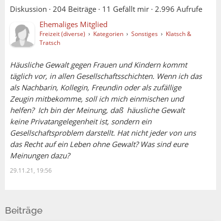
Diskussion ·
204 Beiträge
·
11 Gefällt mir
·
2.996 Aufrufe
Ehemaliges Mitglied
Freizeit (diverse)
›
Kategorien
›
Sonstiges
›
Klatsch &
Tratsch
Häusliche Gewalt gegen Frauen und Kindern kommt
täglich vor, in allen Gesellschaftsschichten. Wenn ich das
AV (17.12.2021 19:57):
als Nachbarin, Kollegin, Freundin oder als zufällige
Zeugin mitbekomme, soll ich mich einmischen und
Michael (17.12.2021 19:40):
helfen? Ich bin der Meinung, daß häusliche Gewalt
keine Privatangelegenheit ist, sondern ein
Gesellschaftsproblem darstellt. Hat nicht jeder von uns
Jeder Mord ist einer zuviel aber das Thema wird
das Recht auf ein Leben ohne Gewalt? Was sind eure
schon etwas hochgespielt. Bereits 2017 hatten
Meinungen dazu?
wir 36 Frauenmorde, 2018 sogar 41 und 2019
waren es 39.
29.11.21, 19:56
https://www.aoef.at/index.php/zahlen-und-daten
Was soll man dazu noch sagen.....
Zum Vergleich:
Beiträge
Krieg