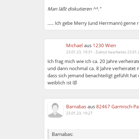
Man läßt diskutieren ^^."
..... Ich gebe Merry (und Herrmann) gerne rec
Michael
aus
1230 Wien
23.01.23, 19:31
-
Zuletzt bearbeitet 23.01.
Ich frag mich wie ich ca. 20 Jahre verheir
und dann nochmal ca. 8 Jahre verheiratet
dass sich jemand benachteiligt gefühlt h
weiblich ist 🤣
Barnabas
aus
82467 Garmisch-Pa
23.01.23, 19:27
Barnabas: