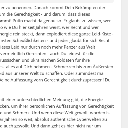
acher zu benennen. Danach kommt Dein Bekämpfen der
 um die Gerechtigkeit - und darum, dass dieses
kommt! Putin macht da genau so. Er glaubt zu wissen, wer
o wie Du hier seit Jahren weist, wer Recht und wer
rgie rein steckt, dann explodiert diese ganze Leid-Kiste -
sten Scheußlichkeiten - und jeder glaubt für sich Recht
dieses Leid nur durch noch mehr Panzer aus Welt
ermeintlich Gerechten - auch Du leidest für die
 russischen und ukrainischen Soldaten für ihre
dest alles auf Dich nehmen - Schmerzen bis zum Äußersten
id aus unserer Welt zu schaffen. Oder zumindest mal
Deine Auffassung vorn Gerechtigkeit durchzupressen! Du
 einer unterschiedlichen Meinung gibt, die Energie
ecken, um ihrer persönlichen Auffassung von Gerechtigkeit
Leid und Schmerz! Und wenn diese Welt gewollt worden ist
paar Jahren so weit, absolut authentische Cyberwelten zu
eid auch gewollt. Und dann geht es hier nicht nur um