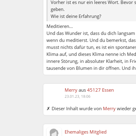
Vorher ist es nur ein leeres Wort. Bevor 
geben.
Wie ist deine Erfahrung?
Meditieren...
Und das Wunder ist, dass du dich langsam
wenn du meditierst. Und du bemerkst, dass 
musst nichts dafür tun, es ist ein spontan
Klima auf, und dieses Klima nenne ich Medi
innere Störung, in absoluter Klarheit, in Fr
tausende von Blumen in dir öffnen. Und ihr
Merry
aus
45127 Essen
23.01.23, 18:06
MadAtHome:
✗ Dieser Inhalt wurde von
Merry
wieder ge
Nicole:
Ehemaliges Mitglied