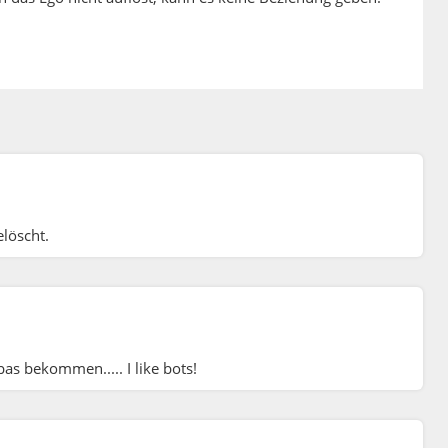
löscht.
cht verstanden zu haben. Ich kann die Menschen (mich
lust immer mehr verstehen und akzeptieren - dieses
zeptieren - und mich so immer mehr von dieser
bas bekommen..... I like bots!
 gut. Dieses ständige "Nicht Einverstanden sein mit der
e - Dich auch, wenn Du magst. Aber wer entscheidet
et sich für den Kontrollverlust? Nein, der Schmerz gibt