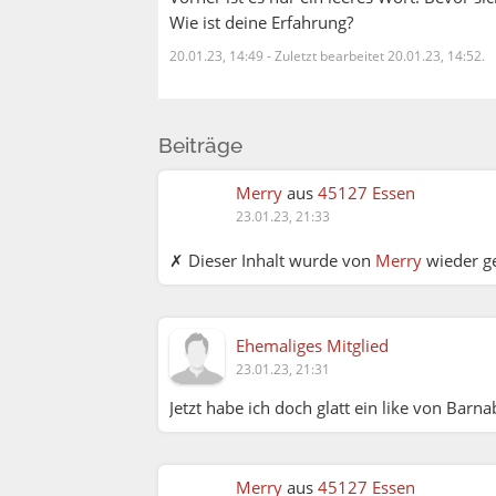
Wie ist deine Erfahrung?
20.01.23, 14:49
-
Zuletzt bearbeitet 20.01.23, 14:52.
Beiträge
Merry:
Merry
aus
45127 Essen
23.01.23, 21:33
Christoph:
✗ Dieser Inhalt wurde von
Merry
wieder ge
Nein, dass scheinst Du immer noch ni
Ehemaliges Mitglied
selbst auch und Dich) mit ihrer Leides
23.01.23, 21:31
dahinter liegende Funktionsprinzip ak
Jetzt habe ich doch glatt ein like von Barna
willentlichen Leid-Logik lösen. Das tut
Welt" loszulassen, bringt mich in Lieb
sich schon für die Liebe? Wer entscheid
Merry
aus
45127 Essen
Sicherheit!