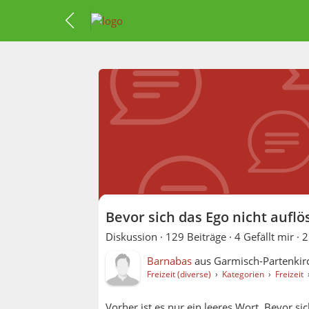
Bevor sich das Ego nicht aufl
Diskussion ·
129 Beiträge
·
4 Gefällt mir
·
2
Barnabas
aus
Garmisch-Partenkir
Freizeit (diverse)
›
Kategorien
›
Freizeit
Vorher ist es nur ein leeres Wort. Bevor si