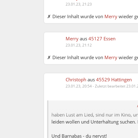
23.01.23, 21:23
Nee, Leidlust hast nur du. Ich habe nur 
vollkommen verstanden. In deiner Welt ve
✗ Dieser Inhalt wurde von
Merry
wieder ge
deiner Welt, wie all deine Predigt an un
Freiheit. Und Merz nicht für Klimaschatz
Anspruch nehmen, zeigt ihr Tun und Spre
Merry
aus
45127 Essen
war nie dein Thema, Christoph. Außer Lie
23.01.23, 21:12
einfach nicht löst, sondern seit Jahren 
✗ Dieser Inhalt wurde von
Merry
wieder ge
Werbung für deine Unglücks-Website ver
immer wieder neu nach Seminarteilnahm
nur in Beziehung zu dir selbst, und zu de
Diskussion querdenkerisch supporter.
Christoph
aus
45529 Hattingen
Also zieh ruhig wieder diese Diskussion 
23.01.23, 20:54
-
Zuletzt bearbeitet 23.01.
Leid und Leben dient nur zur Unterhaltu
Diskussion ist mit deinem Ego wieder v
wieder, wenn du mit Tiberius und Nicole
haben Lust am Lied, sind nur im Kino, u
leiden wollen und Unterhaltung suchen. 
Und Barnabas - du nervst!