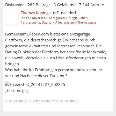
Diskussion ·
280 Beiträge
·
3 Gefällt mir
·
7.244 Aufrufe
Thomas Kissing
aus
Düsseldorf
Freizeit (diverse)
›
Kategorien
›
Single-Leben,
Partnersuche, Dating
›
Alles, was zum Thema passt
GemeinsamErleben.com bietet eine einzigartige
Plattform, die deutschsprachige Erwachsene durch
gemeinsame Aktivitäten und Interessen verbindet. Die
Dating-Funktion der Plattform hat spezifische Merkmale,
die sowohl Vorteile als auch Herausforderungen mit sich
bringen.
Was habt ihr für Erfahrungen gemacht und wo seht ihr
vor und Nachteile dieser Funktion?
Ute:
Guido:
27.12.24, 00:27
-
Zuletzt bearbeitet 27.12.24, 00:30.
Bingo Biene: könnten alle die anderen so sein
lassen, wie sie sind, hätten wir massenhaft
weniger Probleme in dieser Gesellschaft. Aber: