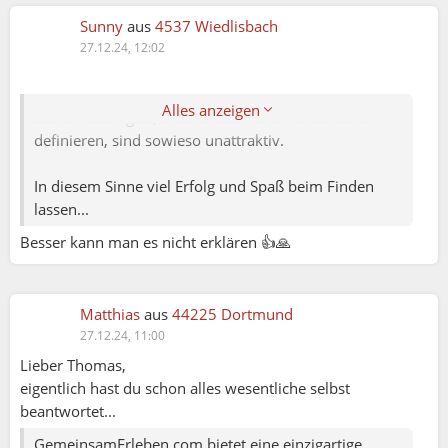
Daher vergiss die Dating Funktion, sondern lebe
deine Interessen hier aus, hab Spaß und überlasse
Sunny
aus
4537 Wiedlisbach
andere der Liebe. Es wird sich von alleine ergeben,
27.12.24, 12:02
wenn die Zeit reif ist.
Alles anzeigen
Suchende Singles, die sich über eine Partnerschaft
definieren, sind sowieso unattraktiv.
In diesem Sinne viel Erfolg und Spaß beim Finden
lassen...
Besser kann man es nicht erklären 👍🙏
Matthias
aus
44225 Dortmund
27.12.24, 11:00
Lieber Thomas,
eigentlich hast du schon alles wesentliche selbst
beantwortet...
GemeinsamErleben.com bietet eine einzigartige