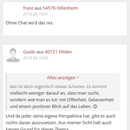
frustriert und wundern sich über dieses Verhalten
franz
aus
54576 Hillesheim
(selbst wenn sie gar keine Dating Absichten haben).
27.12.24, 13:57
Ohne Chat wird das nix.
Dabei wollen die Single Frauen (fast) alle einen
Partner, aber halt nicht online, sondern offline... und
nicht in Dating Atmosphäre, sondern auf normalen
Weg, nach dem Motto "Nichts muss, aber alles kann",
Guido
aus
40721 Hilden
halt total ungezwungen.
Thomas:
27.12.24, 13:52
Ich sehe, was ihr meint, aber ich glaube, das hängt
Da hast du unbewusst auch das richtige zusammen
ganz von der Perspektive ab. Jemand, der aktiv nach
gefasst, denn gemeinsame Interessen sind meiner
einer Partnerschaft sucht, zeigt doch auch, dass er
Alles anzeigen
Meinung das A und O in einer Beziehung.
weiß, was er will und sich eine Verbindung wünscht –
das ist doch eigentlich etwas Schönes. Es kommt
Daher ist es für den Mann am besten, er sucht nicht
vielleicht weniger darauf an,
dass
man sucht,
nach der Frau, sondern macht einfach was ihm Spaß
sondern
wie
man es tut: mit Offenheit, Gelassenheit
macht... und wenn man(n) sich mehrfach über den
und einem positiven Blick auf das Leben. 😊
Weg läuft und man quatscht gut zusammen, dann
Und da jeder seine eigene Perspektive hat, gibt es auch
kann man(n) auch mehr (online) wagen.
nichts daran auszusetzen. Aus meiner Sicht halt auch
keinen Grund für dieses Thema