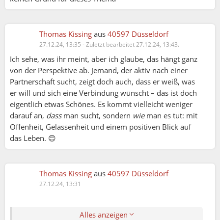
Ich bin mir sicher 99% der Frauen, möchten einfach
Männer sehen, riechen, hören und im realen Leben
erleben... und nutzen online Dating nur weil es offline
Thomas Kissing
aus
40597 Düsseldorf
kaum noch möglich ist.
27.12.24, 13:35
-
Zuletzt bearbeitet 27.12.24, 13:43.
Entweder ist man Alleinerziehend, hat nicht so viele
Ich sehe, was ihr meint, aber ich glaube, das hängt ganz
Möglichkeiten raus zu gehen oder die Männer haben
von der Perspektive ab. Jemand, der aktiv nach einer
den "Arsch nicht in der Hose" sie anzusprechen...
Partnerschaft sucht, zeigt doch auch, dass er weiß, was
er will und sich eine Verbindung wünscht – das ist doch
Ich könnte da noch Geschichten aus 8 Jahre Dating
eigentlich etwas Schönes. Es kommt vielleicht weniger
und mehr Dates als ich hier Aktivitäten hatte
darauf an,
dass
man sucht, sondern
wie
man es tut: mit
erzählen, aber schlussendlich hab ich hier auf
Offenheit, Gelassenheit und einem positiven Blick auf
normalen Wege, zu einer Zeit wo weder ich noch sie
das Leben. 😊
suchte, meine Partnerin gefunden.
Matthias:
Lieber Thomas,
Daher vergiss die Dating Funktion, sondern lebe
eigentlich hast du schon alles wesentliche selbst
deine Interessen hier aus, hab Spaß und überlasse
Thomas Kissing
aus
40597 Düsseldorf
beantwortet...
andere der Liebe. Es wird sich von alleine ergeben,
27.12.24, 13:31
wenn die Zeit reif ist.
GemeinsamErleben.com bietet eine einzigartige
Plattform, die deutschsprachige Erwachsene
Alles anzeigen
Suchende Singles, die sich über eine Partnerschaft