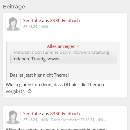
die meisten können andere nicht respektieren.
Beiträge
Erlebe ich hier oft zum Thema, dass ich kein Bild
im Profil habe und deshalb "abgewertet" werde.
Senftube
aus
8330 Feldbach
27.12.24, 14:30
Für mich ist das ein NoGo-Verhalten - aber wenn
jemand eine Veranstaltung einstellt und ein Bild
will, bin ich halt draußen. Durfte ich vor wenigen
Alles anzeigen
Minuten noch für eine Badmintonveranstaltung
erleben. Traurig sowas
Das ist jetzt hier nicht Thema!
Wieso glaubst du denn, dass DU hier die Themen
vorgibst? 😊
Guido:
Biene:
Senftube
aus
8330 Feldbach
27.12.24, 14:28
-
Zuletzt bearbeitet 27.12.24, 14:31.
Und du denkst, er hat keinen Grund?
Bestimmt das nicht er selbst?
Wäre das schön, wenn wir uns gegenseitig unsere