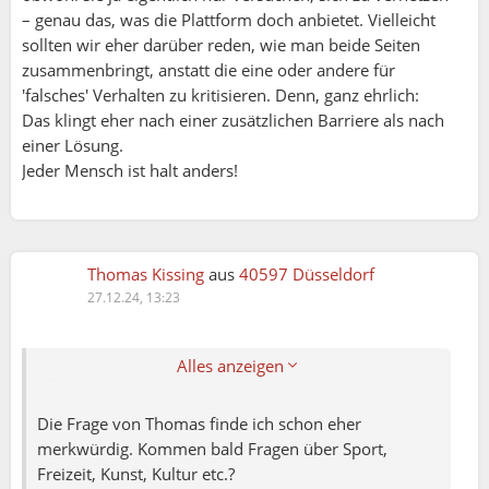
Die (meisten) Single Männer dagegen verstehen diese
– genau das, was die Plattform doch anbietet. Vielleicht
Plattform leider falsch... und schreiben Frauen - wie
sollten wir eher darüber reden, wie man beide Seiten
beim Dating - an, haben diese aber live auf
zusammenbringt, anstatt die eine oder andere für
Aktivitäten noch nicht kennengelernt. Die Frauen
'falsches' Verhalten zu kritisieren. Denn, ganz ehrlich:
reagieren verständlicherweise ablehnend oder
Das klingt eher nach einer zusätzlichen Barriere als nach
reagieren gar nicht. Die Männer sind widerum
einer Lösung.
frustriert und wundern sich über dieses Verhalten
Jeder Mensch ist halt anders!
(selbst wenn sie gar keine Dating Absichten haben).
Guido:
Dabei wollen die Single Frauen (fast) alle einen
Partner, aber halt nicht online, sondern offline... und
Anna:
Thomas Kissing
aus
40597 Düsseldorf
nicht in Dating Atmosphäre, sondern auf normalen
Warum nicht ? Wenn jemand kein Interesse hat ,
27.12.24, 13:23
Weg, nach dem Motto "Nichts muss, aber alles kann",
kann man es ausstellen 😉
halt total ungezwungen.
Ich sehe es wie Anna. Sollte jedem selbst überlassen
Alles anzeigen
sein.
Da hast du unbewusst auch das richtige zusammen
gefasst, denn gemeinsame Interessen sind meiner
Die Frage von Thomas finde ich schon eher
Meinung das A und O in einer Beziehung.
merkwürdig. Kommen bald Fragen über Sport,
Freizeit, Kunst, Kultur etc.?
Daher ist es für den Mann am besten, er sucht nicht