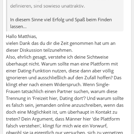
durch gemeinsame Aktivitäten und Interessen
definieren, sind sowieso unattraktiv.
verbindet.
(Einzig ist sie nicht, aber ist nicht das Thema.)
In diesem Sinne viel Erfolg und Spaß beim Finden
lassen...
Die Dating Funktion ist schlussendlich nur eine
Hallo Matthias,
Kennzeichnung "Ich bin auf der Suche"... und die
vielen Dank das du dir die Zeit genommen hat um an
Möglichkeit ein Suchprofil zu erstellen. Die
dieser Diskussion teilzunehmen.
Möglichkeiten, die sich daraus ergeben, kennen die
Also, ehrlich gesagt, verstehe ich deine Sichtweise
wenigsten, was man an der selben Möglichkeit bei
überhaupt nicht. Warum sollte man eine Plattform mit
der Tanzpartner suche und der hier immer wieder
einer Dating-Funktion nutzen, diese dann aber völlig
findenden Suchanfragen im Diskussionsforum sieht.
ignorieren und ausschließlich auf den Zufall hoffen? Das
klingt eher nach einem Widerspruch. Wenn Single-
ABER... wie du anfangs richtig geschrieben hast, ist
Frauen tatsächlich einen Partner suchen, warum diese
dies eine Aktivitäten Plattform und die meisten Single
Trennung in 'Freizeit hier, Dating dort'? Und warum sollte
Frauen sind hier, weil sie einfach nur nicht alleine
es falsch sein, jemanden online anzuschreiben, wenn das
was unternehmen wollen... sind teilweise parallel auf
doch eine Möglichkeit ist, um überhaupt in Kontakt zu
Dating Plattformen angemeldet, wollen aber das
treten? Dein Argument, dass Männer hier 'die Plattform
Dating und Freizeit trennen.
falsch verstehen', klingt für mich wie ein Vorwurf,
obwohl sie ja eigentlich nur versuchen, sich zu vernetzen