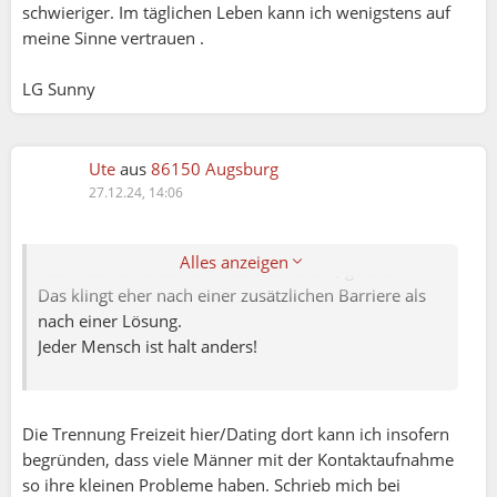
schwieriger. Im täglichen Leben kann ich wenigstens auf
warum diese Trennung in 'Freizeit hier, Dating dort'?
meine Sinne vertrauen .
Und warum sollte es falsch sein, jemanden online
anzuschreiben, wenn das doch eine Möglichkeit ist,
LG Sunny
um überhaupt in Kontakt zu treten? Dein Argument,
dass Männer hier 'die Plattform falsch verstehen',
klingt für mich wie ein Vorwurf, obwohl sie ja
eigentlich nur versuchen, sich zu vernetzen – genau
Ute
aus
86150 Augsburg
das, was die Plattform doch anbietet. Vielleicht
27.12.24, 14:06
Matthias:
sollten wir eher darüber reden, wie man beide Seiten
Lieber Thomas,
zusammenbringt, anstatt die eine oder andere für
eigentlich hast du schon alles wesentliche selbst
Alles anzeigen
'falsches' Verhalten zu kritisieren. Denn, ganz ehrlich:
beantwortet...
Das klingt eher nach einer zusätzlichen Barriere als
GemeinsamErleben.com bietet eine einzigartige
nach einer Lösung.
Plattform, die deutschsprachige Erwachsene
Jeder Mensch ist halt anders!
durch gemeinsame Aktivitäten und Interessen
verbindet.
(Einzig ist sie nicht, aber ist nicht das Thema.)
Die Trennung Freizeit hier/Dating dort kann ich insofern
begründen, dass viele Männer mit der Kontaktaufnahme
Die Dating Funktion ist schlussendlich nur eine
so ihre kleinen Probleme haben. Schrieb mich bei