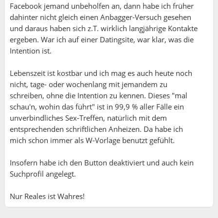
Kennzeichnung "Ich bin auf der Suche"... und die
Facebook jemand unbeholfen an, dann habe ich früher
Möglichkeit ein Suchprofil zu erstellen. Die
dahinter nicht gleich einen Anbagger-Versuch gesehen
Möglichkeiten, die sich daraus ergeben, kennen die
und daraus haben sich z.T. wirklich langjährige Kontakte
wenigsten, was man an der selben Möglichkeit bei
ergeben. War ich auf einer Datingsite, war klar, was die
der Tanzpartner suche und der hier immer wieder
Intention ist.
findenden Suchanfragen im Diskussionsforum sieht.
Lebenszeit ist kostbar und ich mag es auch heute noch
ABER... wie du anfangs richtig geschrieben hast, ist
nicht, tage- oder wochenlang mit jemandem zu
dies eine Aktivitäten Plattform und die meisten Single
schreiben, ohne die Intention zu kennen. Dieses "mal
Frauen sind hier, weil sie einfach nur nicht alleine
schau'n, wohin das führt" ist in 99,9 % aller Fälle ein
was unternehmen wollen... sind teilweise parallel auf
unverbindliches Sex-Treffen, natürlich mit dem
Dating Plattformen angemeldet, wollen aber das
entsprechenden schriftlichen Anheizen. Da habe ich
Dating und Freizeit trennen.
mich schon immer als W-Vorlage benutzt gefühlt.
Die (meisten) Single Männer dagegen verstehen diese
Insofern habe ich den Button deaktiviert und auch kein
Plattform leider falsch... und schreiben Frauen - wie
Suchprofil angelegt.
beim Dating - an, haben diese aber live auf
Aktivitäten noch nicht kennengelernt. Die Frauen
Nur Reales ist Wahres!
reagieren verständlicherweise ablehnend oder
reagieren gar nicht. Die Männer sind widerum