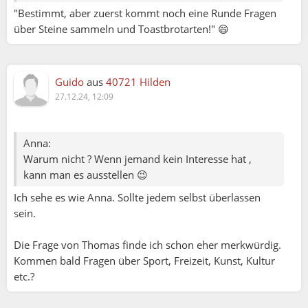
nach der Frau, sondern macht einfach was ihm Spaß
"Bestimmt, aber zuerst kommt noch eine Runde Fragen
macht... und wenn man(n) sich mehrfach über den
über Steine sammeln und Toastbrotarten!" 😄
Weg läuft und man quatscht gut zusammen, dann
kann man(n) auch mehr (online) wagen.
Guido
aus
40721 Hilden
Ich bin mir sicher 99% der Frauen, möchten einfach
27.12.24, 12:09
Männer sehen, riechen, hören und im realen Leben
erleben... und nutzen online Dating nur weil es offline
kaum noch möglich ist.
Anna:
Entweder ist man Alleinerziehend, hat nicht so viele
Warum nicht ? Wenn jemand kein Interesse hat ,
Möglichkeiten raus zu gehen oder die Männer haben
kann man es ausstellen 😉
den "Arsch nicht in der Hose" sie anzusprechen...
Ich sehe es wie Anna. Sollte jedem selbst überlassen
sein.
Ich könnte da noch Geschichten aus 8 Jahre Dating
und mehr Dates als ich hier Aktivitäten hatte
Die Frage von Thomas finde ich schon eher merkwürdig.
erzählen, aber schlussendlich hab ich hier auf
Kommen bald Fragen über Sport, Freizeit, Kunst, Kultur
normalen Wege, zu einer Zeit wo weder ich noch sie
etc.?
suchte, meine Partnerin gefunden.