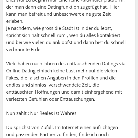
Daher vergiss die Dating Funktion, sondern lebe
der man dann eine Datingfunktion zugefügt hat. Hier
deine Interessen hier aus, hab Spaß und überlasse
kann man befreit und unbeschwert eine gute Zeit
andere der Liebe. Es wird sich von alleine
erleben.
ergeben, wenn die Zeit reif ist.
Je nachdem, wie gross die Stadt ist in der du lebst,
spricht sich halt schnell rum , wen du alles kontaktiert
Suchende Singles, die sich über eine Partnerschaft
und bei wie vielen du anklopfst und dann bist du schnell
definieren, sind sowieso unattraktiv.
verbrannte Erde.
In diesem Sinne viel Erfolg und Spaß beim Finden
Viele haben nach Jahren des enttäuschenden Datings via
lassen...
Online Dating einfach keine Lust mehr auf die vielen
Fakes, die falschen Angaben in den Profilen und die
Hallo Matthias,
endlos und sinnlos verschwendete Zeit, die
vielen Dank das du dir die Zeit genommen hat um an
enttäuschten Hoffnungen und damit einhergehend mit
dieser Diskussion teilzunehmen.
verletzten Gefühlen oder Enttäuschungen.
Also, ehrlich gesagt, verstehe ich deine Sichtweise
überhaupt nicht. Warum sollte man eine Plattform
Nun zählt : Nur Reales ist Wahres.
mit einer Dating-Funktion nutzen, diese dann aber
völlig ignorieren und ausschließlich auf den Zufall
Du sprichst von Zufall. Im Internet einen aufrichtigen
hoffen? Das klingt eher nach einem Widerspruch.
und passenden Partner zu finden, finde ich noch
Wenn Single-Frauen tatsächlich einen Partner suchen,