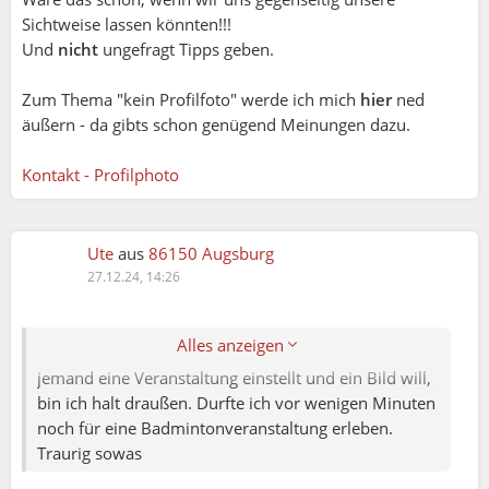
Sichtweise lassen könnten!!!
Wieso können wir andere Menschen nicht sein
Und
nicht
ungefragt Tipps geben.
lassen wie sie sind?
Warum glauben wir, dass unsere Sichtweise die
Zum Thema "kein Profilfoto" werde ich mich
hier
ned
richtige ist?
äußern - da gibts schon genügend Meinungen dazu.
Ich verstehe uns nicht. :-/
Kontakt - Profilphoto
Bingo Biene: könnten alle die anderen so sein lassen,
wie sie sind, hätten wir massenhaft weniger
Probleme in dieser Gesellschaft. Aber: die meisten
können andere nicht respektieren. Erlebe ich hier oft
Ute
aus
86150 Augsburg
zum Thema, dass ich kein Bild im Profil habe und
27.12.24, 14:26
deshalb "abgewertet" werde.
Alles anzeigen
Für mich ist das ein NoGo-Verhalten - aber wenn
jemand eine Veranstaltung einstellt und ein Bild will,
bin ich halt draußen. Durfte ich vor wenigen Minuten
noch für eine Badmintonveranstaltung erleben.
Biene:
Traurig sowas