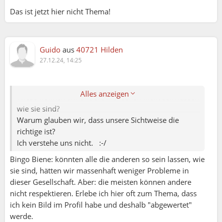
Guido:
Das ist jetzt hier nicht Thema!
Und da jeder seine eigene Perspektive hat, gibt es
auch nichts daran auszusetzen. Aus meiner Sicht
halt auch keinen Grund für dieses Thema
Guido
aus
40721 Hilden
27.12.24, 14:25
Und du denkst, er hat keinen Grund?
Bestimmt das nicht er selbst?
Alles anzeigen
Wieso können wir andere Menschen nicht sein lassen
wie sie sind?
Warum glauben wir, dass unsere Sichtweise die
richtige ist?
Ich verstehe uns nicht. :-/
Bingo Biene: könnten alle die anderen so sein lassen, wie
Thomas:
sie sind, hätten wir massenhaft weniger Probleme in
dieser Gesellschaft. Aber: die meisten können andere
nicht respektieren. Erlebe ich hier oft zum Thema, dass
Sunny:
ich kein Bild im Profil habe und deshalb "abgewertet"
werde.
Matthias hat lediglich einen Erklärungsversuch