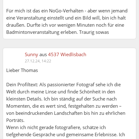
gestartet und er trifft mit seiner Erklärung den
Für mich ist das ein NoGo-Verhalten - aber wenn jemand
Nagel auf den Kopf. Du kannst hier weiterhin
eine Veranstaltung einstellt und ein Bild will, bin ich halt
Frauen anschreiben, aber das Ergebnis wird wohl
draußen. Durfte ich vor wenigen Minuten noch für eine
das gleiche bleiben.
Badmintonveranstaltung erleben. Traurig sowas
DIes war zu Beginn mal eine reine
Aktivitätenplattform, der man dann eine
Datingfunktion zugefügt hat. Hier kann man
Sunny
aus
4537 Wiedlisbach
befreit und unbeschwert eine gute Zeit erleben.
27.12.24, 14:22
Je nachdem, wie gross die Stadt ist in der du lebst,
Lieber Thomas
spricht sich halt schnell rum , wen du alles
kontaktiert und bei wie vielen du anklopfst und
Dein Profiltext: Als passionierter Fotograf sehe ich die
dann bist du schnell verbrannte Erde.
Welt durch meine Linse und finde Schönheit in den
Sunny:
kleinsten Details. Ich bin ständig auf der Suche nach
Viele haben nach Jahren des enttäuschenden
Momenten, die es wert sind, festgehalten zu werden –
Datings via Online Dating einfach keine Lust mehr
von beeindruckenden Landschaften bis hin zu ehrlichen
Thomas:
auf die vielen Fakes, die falschen Angaben in den
Porträts.
Profilen und die endlos und sinnlos
Wenn ich nicht gerade fotografiere, schätze ich
Hallo Matthias,
verschwendete Zeit, die enttäuschten
tiefgehende Gespräche und gemeinsame Erlebnisse. Ich
vielen Dank das du dir die Zeit genommen hat um