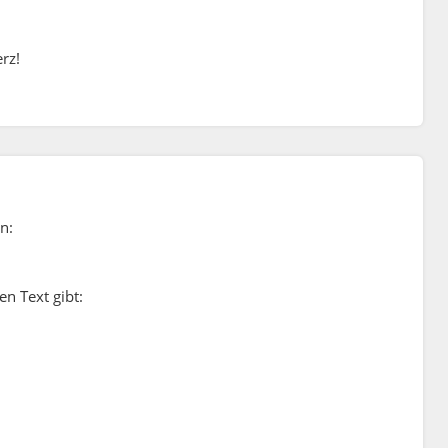
erz!
n:
en Text gibt: