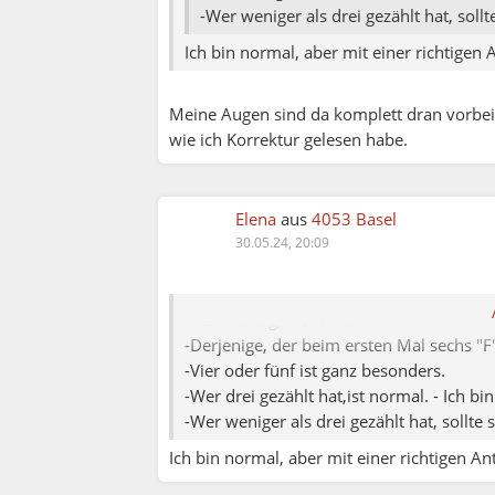
-Wer weniger als drei gezählt hat, sollte
Ich bin normal, aber mit einer richtigen
Ute:
Meine Augen sind da komplett dran vorbeige
Elena:
wie ich Korrektur gelesen habe.
Mit 3x OFs ist es sechs 😂
Elena
aus
4053 Basel
Du hast gegoogelt oder bist mir unheiml
30.05.24, 20:09
Unser Gehirn nimmt das Wort "OF" nicht
Merkwürdig, nicht wahr?
-Derjenige, der beim ersten Mal sechs "F"s
-Vier oder fünf ist ganz besonders.
-Wer drei gezählt hat,ist normal. - Ich b
-Wer weniger als drei gezählt hat, sollte s
Ich bin normal, aber mit einer richtigen A