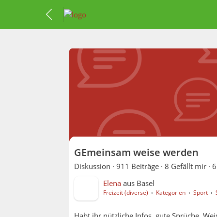
GEmeinsam weise werden
Diskussion ·
911 Beiträge
·
8 Gefällt mir
·
6
Elena
aus
Basel
Freizeit (diverse)
›
Kategorien
›
Sport
›
Habt ihr nützliche Infos, gute Sprüche, We