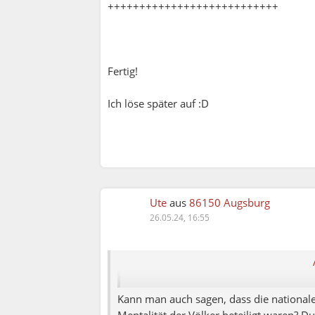
+++++++++++++++++++++++++++
Fertig!
Ich löse später auf :D
Ute
aus
86150 Augsburg
Elena:
26.05.24, 16:55
Ute:
Fakt ist aber, dass der Bakterienstamm
wurden emotionale Stabilität, Gewissenh
Kann man auch sagen, dass die national