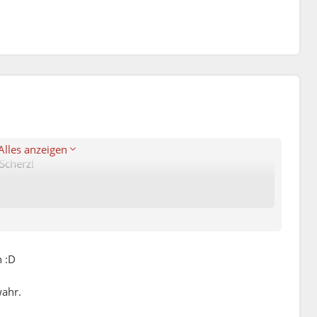
Alles anzeigen
 Scherz!
h :D
wahr.