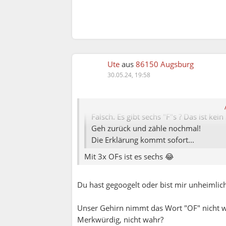
Ute
aus
86150 Augsburg
Elena:
30.05.24, 19:58
Ute:
Wie viele? Drei?
Falsch. Es gibt sechs "F"s ? Das ist kein
Geh zurück und zähle nochmal!
Die Erklärung kommt sofort...
Mit 3x OFs ist es sechs 😂
Du hast gegoogelt oder bist mir unheimlic
Unser Gehirn nimmt das Wort "OF" nicht 
Merkwürdig, nicht wahr?