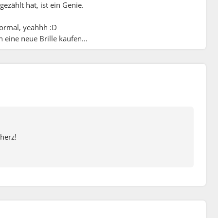
ezählt hat, ist ein Genie.
 normal, yeahhh :D
h eine neue Brille kaufen...
cherz!