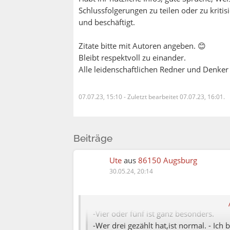
Schlussfolgerungen zu teilen oder zu kritis
und beschäftigt.
Zitate bitte mit Autoren angeben. 😊
Bleibt respektvoll zu einander.
Alle leidenschaftlichen Redner und Denker
Elena:
07.07.23, 15:10
-
Zuletzt bearbeitet 07.07.23, 16:01.
Ute:
Beiträge
Du hast gegoogelt oder bist mir unhei
Ute
aus
86150 Augsburg
30.05.24, 20:14
Unser Gehirn nimmt das Wort "OF" nic
Merkwürdig, nicht wahr?
-Derjenige, der beim ersten Mal sechs "F
-Vier oder fünf ist ganz besonders.
-Wer drei gezählt hat,ist normal. - Ich