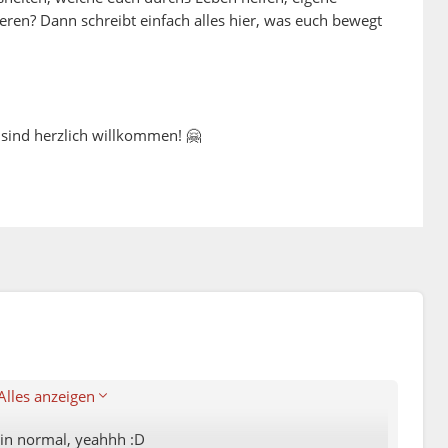
ieren? Dann schreibt einfach alles hier, was euch bewegt
 sind herzlich willkommen! 🤗
mlich :D
ht wahr.
"s gezählt hat, ist ein Genie.
Alles anzeigen
 bin normal, yeahhh :D