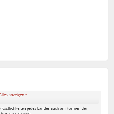
 Einfluss auf unsere Persönlichkeit nimmt. Untersucht
aftigkeit, Geselligkeit und Verträglichkeit.
Alles anzeigen
e Köstlichkeiten jedes Landes auch am Formen der