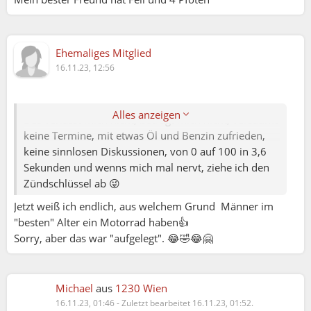
Ehemaliges Mitglied
16.11.23, 12:56
Michael:
Bevor ich hier irgendeine persönliche Sympathie
erwarte, verlasse ich mich lieber auf mein Motorrad.
Alles anzeigen
Das verlässt mich nicht, betrügt mich nicht, versäumt
keine Termine, mit etwas Öl und Benzin zufrieden,
keine sinnlosen Diskussionen, von 0 auf 100 in 3,6
Sekunden und wenns mich mal nervt, ziehe ich den
Zündschlüssel ab 😜
Jetzt weiß ich endlich, aus welchem Grund Männer im
"besten" Alter ein Motorrad haben👍
Sorry, aber das war "aufgelegt". 😂🤣😂🤗
Michael
aus
1230 Wien
16.11.23, 01:46
-
Zuletzt bearbeitet 16.11.23, 01:52.