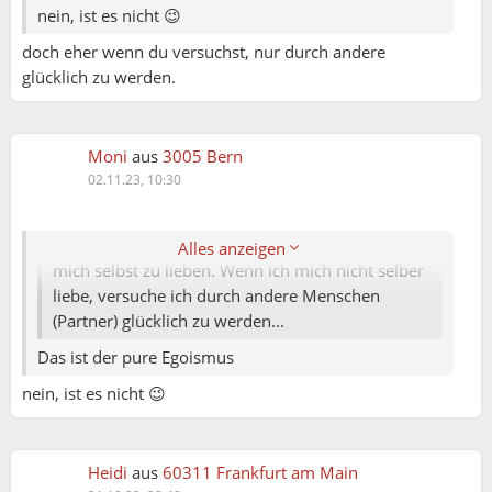
nein, ist es nicht 😉
doch eher wenn du versuchst, nur durch andere
glücklich zu werden.
Lutz:
Moni
aus
3005 Bern
02.11.23, 10:30
Doris B.:
Ein eindeutiges NEIN !
Für mich ist die Grundlage zum glücklich sein
Alles anzeigen
mich selbst zu lieben. Wenn ich mich nicht selber
liebe, versuche ich durch andere Menschen
(Partner) glücklich zu werden...
Das ist der pure Egoismus
nein, ist es nicht 😉
Heidi
aus
60311 Frankfurt am Main