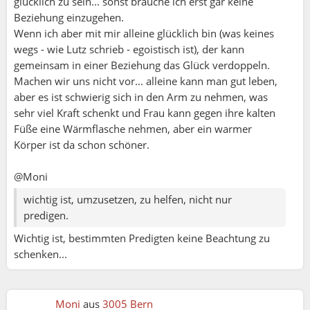
glücklich zu sein... sonst brauche ich erst gar keine
Beziehung einzugehen.
Wenn ich aber mit mir alleine glücklich bin (was keines
wegs - wie Lutz schrieb - egoistisch ist), der kann
gemeinsam in einer Beziehung das Glück verdoppeln.
Lutz:
Machen wir uns nicht vor... alleine kann man gut leben,
aber es ist schwierig sich in den Arm zu nehmen, was
Solinger Löwe:
sehr viel Kraft schenkt und Frau kann gegen ihre kalten
Ansonsten würd ich sagen : " Als die Pharisäer
Füße eine Wärmflasche nehmen, aber ein warmer
hörten, dass Jesus die Sadduzäer zum Schweigen
Körper ist da schon schöner.
gebracht hatte, kamen sie am selben Ort
zusammen.
@Moni
35 Einer von ihnen, ein Gesetzeslehrer, wollte ihn
wichtig ist, umzusetzen, zu helfen, nicht nur
versuchen und fragte ihn:
predigen.
36 Meister, welches Gebot im Gesetz ist das
wichtigste?
Wichtig ist, bestimmten Predigten keine Beachtung zu
37 Er antwortete ihm: Du sollst den Herrn, deinen
schenken...
Gott, lieben mit ganzem Herzen, mit ganzer Seele
und mit deinem ganzen Denken.
38 Das ist das wichtigste und erste Gebot.
Moni
aus
3005 Bern