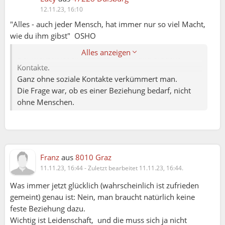
12.11.23, 16:10
Hillbu:
"Alles - auch jeder Mensch, hat immer nur so viel Macht,
ohne Beziehung zu Menschen lebt es sich
wie du ihm gibst" OSHO
glücklicher
Alles anzeigen
Der Mensch ist ein soziales Wesen und braucht
Kontakte.
Ganz ohne soziale Kontakte verkümmert man.
Die Frage war, ob es einer Beziehung bedarf, nicht
ohne Menschen.
Franz
aus
8010 Graz
11.11.23, 16:44
-
Zuletzt bearbeitet 11.11.23, 16:44.
Was immer jetzt glücklich (wahrscheinlich ist zufrieden
gemeint) genau ist: Nein, man braucht natürlich keine
feste Beziehung dazu.
Wichtig ist Leidenschaft, und die muss sich ja nicht