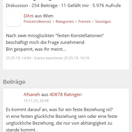
Diskussion ·
254 Beiträge
·
11 Gefällt mir
·
5.976 Aufrufe
DAni
aus
Wien
Freizeit (diverse)
›
Kategorien
›
Freizeit
›
Sonstiges
Nach zwei missglückten "festen Konstellationen"
beschäftigt mich die Frage zunehmend
Bin gespannt, was Ihr meint...
25.05.19, 14:04
-
Zuletzt bearbeitet 25.05.19, 14:19.
Beiträge
Afsaneh
aus
40878 Ratingen
19.11.23, 20:48
Es kommt darauf an, was für ein feste Beziehung ist?
in eine festen glückliche Beziehung sein oder eine feste
unglückliche Beziehung, die nur von abhängigkeit zu
stande kommt .