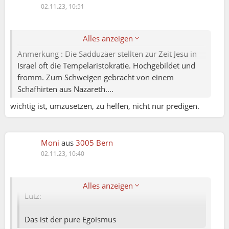
39 Ebenso wichtig ist das zweite: Du sollst deinen
02.11.23, 10:51
Nächsten lieben wie dich selbst.
40 An diesen beiden Geboten hängt das ganze
Gesetz und die Propheten.
Alles anzeigen
Anmerkung : Die Sadduzäer stellten zur Zeit Jesu in
Israel oft die Tempelaristokratie. Hochgebildet und
fromm. Zum Schweigen gebracht von einem
Schafhirten aus Nazareth....
wichtig ist, umzusetzen, zu helfen, nicht nur predigen.
Moni
aus
3005 Bern
02.11.23, 10:40
Moni:
Alles anzeigen
Lutz:
Das ist der pure Egoismus