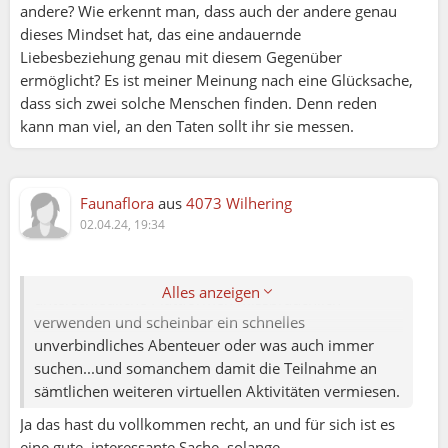
hat, kann man nur bei realen Teffen.
andere? Wie erkennt man, dass auch der andere genau
dieses Mindset hat, das eine andauernde
Grundsätzlich finde ich das Netz eine intelligente
Liebesbeziehung genau mit diesem Gegenüber
Sache, wenn es ehrlich und respektvoll genutzt wird.
ermöglicht? Es ist meiner Meinung nach eine Glücksache,
Denn, nirgendwo hat man eine größere Reichweite
dass sich zwei solche Menschen finden. Denn reden
als im virtuellen Sprachraum.
kann man viel, an den Taten sollt ihr sie messen.
Zu bedenken möchte ich geben: Wir Menschen
haben doch auch im realen Leben die Tendenz, uns
Faunaflora
aus
4073 Wilhering
(zumindest anfangs) in einem guten Licht darstellen
02.04.24, 19:34
zu wollen.
Schade finde ich, dass manche Menschen ganz
Alles anzeigen
unterschiedliche Plattformen missbräuchlich
verwenden und scheinbar ein schnelles
unverbindliches Abenteuer oder was auch immer
suchen...und somanchem damit die Teilnahme an
sämtlichen weiteren virtuellen Aktivitäten vermiesen.
Ja das hast du vollkommen recht, an und für sich ist es
eine gute, interessante Sache, solange