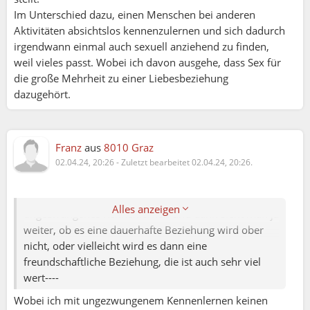
Im Unterschied dazu, einen Menschen bei anderen
Aktivitäten absichtslos kennenzulernen und sich dadurch
irgendwann einmal auch sexuell anziehend zu finden,
weil vieles passt. Wobei ich davon ausgehe, dass Sex für
die große Mehrheit zu einer Liebesbeziehung
dazugehört.
Franz
aus
8010 Graz
02.04.24, 20:26
-
Zuletzt bearbeitet 02.04.24, 20:26.
Margit:
Eins nach dem anderen, erst mal reales Treffen bzw.
Alles anzeigen
ungezwungenes Kennenlernen und dann sieht man ja
weiter, ob es eine dauerhafte Beziehung wird ober
nicht, oder vielleicht wird es dann eine
freundschaftliche Beziehung, die ist auch sehr viel
wert----
Wobei ich mit ungezwungenem Kennenlernen keinen