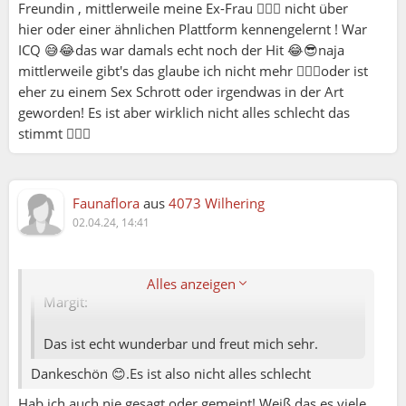
Freundin , mittlerweile meine Ex-Frau 🤷🏻‍♂️ nicht über
hier oder einer ähnlichen Plattform kennengelernt ! War
ICQ 😅😂das war damals echt noch der Hit 😂😎naja
mittlerweile gibt's das glaube ich nicht mehr 🤷🏻‍♂️oder ist
eher zu einem Sex Schrott oder irgendwas in der Art
geworden! Es ist aber wirklich nicht alles schlecht das
stimmt 👍🏻😅
Faunaflora
aus
4073 Wilhering
02.04.24, 14:41
Sandra:
Alles anzeigen
Margit:
Das ist echt wunderbar und freut mich sehr.
Dankeschön 😊.Es ist also nicht alles schlecht
Hab ich auch nie gesagt oder gemeint! Weiß das es viele