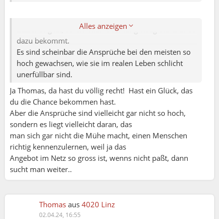
Thomas:
Ja man sieht es über erst, wenn man lange in einer
Alles anzeigen
Beziehung ist, sofern man über langfristig die Chance
dazu bekommt.
Es sind scheinbar die Ansprüche bei den meisten so
hoch gewachsen, wie sie im realen Leben schlicht
unerfüllbar sind.
Ja Thomas, da hast du völlig recht! Hast ein Glück, das
du die Chance bekommen hast.
Aber die Ansprüche sind vielleicht gar nicht so hoch,
sondern es liegt vielleicht daran, das
man sich gar nicht die Mühe macht, einen Menschen
richtig kennenzulernen, weil ja das
Angebot im Netz so gross ist, wenns nicht paßt, dann
sucht man weiter..
Thomas
aus
4020 Linz
02.04.24, 16:55