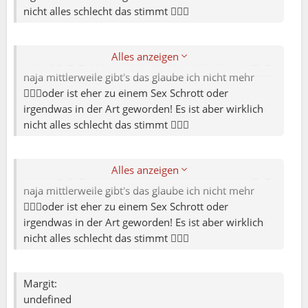
nicht alles schlecht das stimmt 👍🏻😅
Ja freut mich auch für dich 👍🏻hab damals meine
Freundin , mittlerweile meine Ex-Frau 🤷🏻‍♂️ nicht über
Marc S.:
hier oder einer ähnlichen Plattform kennengelernt !
Alles anzeigen
War ICQ 😅😂das war damals echt noch der Hit 😂😎
Sandra:
naja mittlerweile gibt's das glaube ich nicht mehr
🤷🏻‍♂️oder ist eher zu einem Sex Schrott oder
Dankeschön 😊.Es ist also nicht alles schlecht
irgendwas in der Art geworden! Es ist aber wirklich
nicht alles schlecht das stimmt 👍🏻😅
Ja freut mich auch für dich 👍🏻hab damals meine
Freundin , mittlerweile meine Ex-Frau 🤷🏻‍♂️ nicht über
hier oder einer ähnlichen Plattform kennengelernt !
Alles anzeigen
War ICQ 😅😂das war damals echt noch der Hit 😂😎
naja mittlerweile gibt's das glaube ich nicht mehr
🤷🏻‍♂️oder ist eher zu einem Sex Schrott oder
irgendwas in der Art geworden! Es ist aber wirklich
nicht alles schlecht das stimmt 👍🏻😅
Margit:
undefined