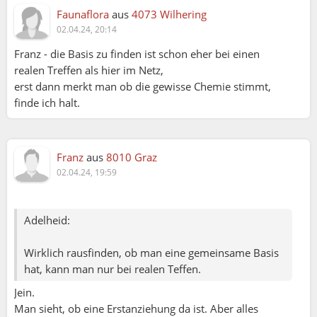
Faunaflora
aus
4073 Wilhering
02.04.24, 20:14
Franz - die Basis zu finden ist schon eher bei einen
realen Treffen als hier im Netz,
erst dann merkt man ob die gewisse Chemie stimmt,
finde ich halt.
Franz
aus
8010 Graz
02.04.24, 19:59
Adelheid:
Adelheid:
Meiner Meinung nach gestaltet sich Partnersuche im
Wirklich rausfinden, ob man eine gemeinsame Basis
Netz eher schwierig - natürlich gibt es Ausnahmen.
hat, kann man nur bei realen Teffen.
Jein.
Wirklich rausfinden, ob man eine gemeinsame Basis
Man sieht, ob eine Erstanziehung da ist. Aber alles