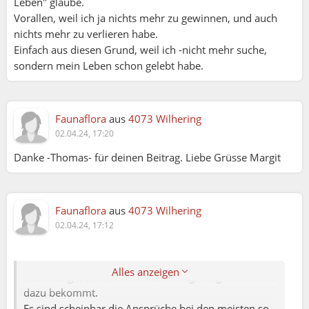
Leben" glaube.
Vorallen, weil ich ja nichts mehr zu gewinnen, und auch
nichts mehr zu verlieren habe.
Einfach aus diesen Grund, weil ich -nicht mehr suche,
sondern mein Leben schon gelebt habe.
Faunaflora
aus
4073 Wilhering
02.04.24, 17:20
Danke -Thomas- für deinen Beitrag. Liebe Grüsse Margit
Faunaflora
aus
4073 Wilhering
02.04.24, 17:12
Thomas:
Ja man sieht es über erst, wenn man lange in einer
Alles anzeigen
Beziehung ist, sofern man über langfristig die Chance
dazu bekommt.
Es sind scheinbar die Ansprüche bei den meisten so