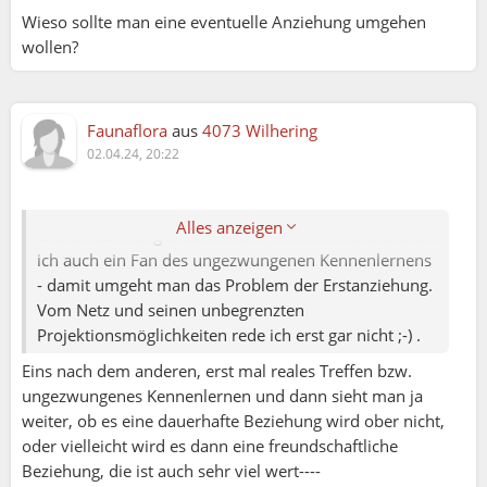
Franz:
Wieso sollte man eine eventuelle Anziehung umgehen
wollen?
Margit:
Franz - die Basis zu finden ist schon eher bei
einen realen Treffen als hier im Netz,
Faunaflora
aus
4073 Wilhering
erst dann merkt man ob die gewisse Chemie
02.04.24, 20:22
stimmt, finde ich halt.
Genau das habe ich gemeint. Aber eine dauerhafte
Alles anzeigen
Liebesbeziehung braucht noch viel mehr. Deshalb bin
ich auch ein Fan des ungezwungenen Kennenlernens
- damit umgeht man das Problem der Erstanziehung.
Vom Netz und seinen unbegrenzten
Projektionsmöglichkeiten rede ich erst gar nicht ;-) .
Eins nach dem anderen, erst mal reales Treffen bzw.
ungezwungenes Kennenlernen und dann sieht man ja
weiter, ob es eine dauerhafte Beziehung wird ober nicht,
oder vielleicht wird es dann eine freundschaftliche
Beziehung, die ist auch sehr viel wert----