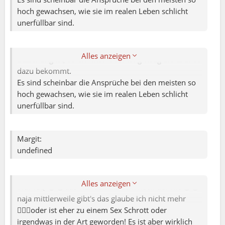
hoch gewachsen, wie sie im realen Leben schlicht
unerfüllbar sind.
Thomas:
Ja man sieht es über erst, wenn man lange in einer
Alles anzeigen
Beziehung ist, sofern man über langfristig die Chance
dazu bekommt.
Es sind scheinbar die Ansprüche bei den meisten so
Marc S.:
hoch gewachsen, wie sie im realen Leben schlicht
unerfüllbar sind.
Sandra:
Dankeschön 😊.Es ist also nicht alles schlecht
Margit:
undefined
Ja freut mich auch für dich 👍🏻hab damals meine
Freundin , mittlerweile meine Ex-Frau 🤷🏻‍♂️ nicht über
Marc S.:
hier oder einer ähnlichen Plattform kennengelernt !
Alles anzeigen
War ICQ 😅😂das war damals echt noch der Hit 😂😎
Sandra:
naja mittlerweile gibt's das glaube ich nicht mehr
🤷🏻‍♂️oder ist eher zu einem Sex Schrott oder
Dankeschön 😊.Es ist also nicht alles schlecht
irgendwas in der Art geworden! Es ist aber wirklich