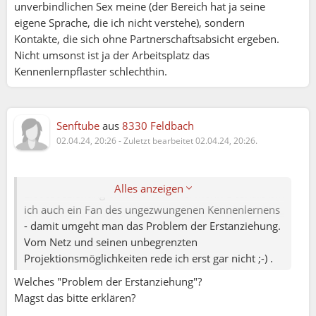
unverbindlichen Sex meine (der Bereich hat ja seine
eigene Sprache, die ich nicht verstehe), sondern
Kontakte, die sich ohne Partnerschaftsabsicht ergeben.
Franz:
Nicht umsonst ist ja der Arbeitsplatz das
Kennenlernpflaster schlechthin.
Margit:
Franz - die Basis zu finden ist schon eher bei
einen realen Treffen als hier im Netz,
Senftube
aus
8330 Feldbach
erst dann merkt man ob die gewisse Chemie
02.04.24, 20:26
-
Zuletzt bearbeitet 02.04.24, 20:26.
stimmt, finde ich halt.
Genau das habe ich gemeint. Aber eine dauerhafte
Alles anzeigen
Liebesbeziehung braucht noch viel mehr. Deshalb bin
ich auch ein Fan des ungezwungenen Kennenlernens
- damit umgeht man das Problem der Erstanziehung.
Vom Netz und seinen unbegrenzten
Projektionsmöglichkeiten rede ich erst gar nicht ;-) .
Welches "Problem der Erstanziehung"?
Magst das bitte erklären?