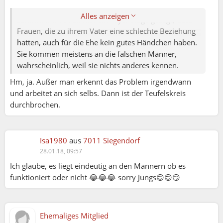
Müsste man einen Psychologen fragen, ob das
Alles anzeigen
stimmt. Mir hat einmal ein Psychologe gesagt, dass
Frauen, die zu ihrem Vater eine schlechte Beziehung
hatten, auch für die Ehe kein gutes Händchen haben.
Sie kommen meistens an die falschen Männer,
wahrscheinlich, weil sie nichts anderes kennen.
Hm, ja. Außer man erkennt das Problem irgendwann
und arbeitet an sich selbs. Dann ist der Teufelskreis
durchbrochen.
Isa1980
aus
7011 Siegendorf
28.01.18, 09:57
Ich glaube, es liegt eindeutig an den Männern ob es
funktioniert oder nicht 😂😂😂 sorry Jungs😊😊😏
Ehemaliges Mitglied