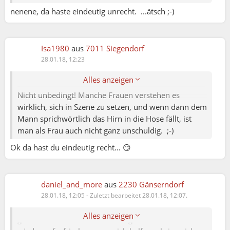
nenene, da haste eindeutig unrecht. ...ätsch ;-)
sunshine:
Isa1980:
Isa1980
aus
7011 Siegendorf
Ich glaube, es liegt eindeutig an den Männern ob
28.01.18, 12:23
es funktioniert oder nicht 😂😂😂 sorry Jungs😊😊
😏
Alles anzeigen
Nicht unbedingt! Manche Frauen verstehen es
wirklich, sich in Szene zu setzen, und wenn dann dem
Rudi:
Mann sprichwörtlich das Hirn in die Hose fällt, ist
man als Frau auch nicht ganz unschuldig. ;-)
sunshine:
... Und es gibt Männer , die alleinstehenden
Ok da hast du eindeutig recht... 😏
Frauen ihre Hilfe anbieten, ohne Hintergedanken,
und die haben wirklich keine Probleme.
Naja, Hintergedanken gibt es sicher, aber vielleicht
daniel_and_more
aus
2230 Gänserndorf
sehen die folgendermaßen aus: Ich möchte was
28.01.18, 12:05
-
Zuletzt bearbeitet 28.01.18, 12:07.
Gutes tun; hab dich schon länger nicht mehr
Alles anzeigen
gesehen- das ist doch eine Gelegenheit den Kontakt