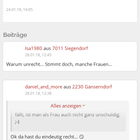
24.01.18, 14:05
Beiträge
Isa1980
aus
7011 Siegendorf
28.01.18, 12:45
Isa1980:
Warum unrecht... Stimmt doch, manche Frauen...
sunshine:
daniel_and_more
aus
2230 Gänserndorf
Nicht unbedingt! Manche Frauen verstehen es
28.01.18, 12:38
wirklich, sich in Szene zu setzen, und wenn dann
Alles anzeigen
dem Mann sprichwörtlich das Hirn in die Hose
fällt, ist man als Frau auch nicht ganz unschuldig.
;-)
Ok da hast du eindeutig recht... 😏