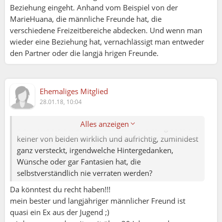
Tim:
Beziehung eingeht. Anhand vom Beispiel von der
Ich bin der Meinung, die Wahrscheinlichkeit, dass
MarieHuana, die männliche Freunde hat, die
Mann und Frau eine wirklich aufrichtige platonische
verschiedene Freizeitbereiche abdecken. Und wenn man
Freundschaft haben, ist dann am größten, wenn sie
wieder eine Beziehung hat, vernachlässigt man entweder
das Thema Sex bereits irgendwann in der
den Partner oder die langjä hrigen Freunde.
Vergangenheit abgehakt haben. Es gibt diesbezüglich
auf beiden Seiten kein Verlangen mehr und sie
können sich voll und ganz auf das Wesentliche einer
Ehemaliges Mitglied
Freundschaft konzentrieren.
28.01.18, 10:04
Natürlich bestätigen die Ausnahmen die Regel, aber
im großen und Ganzen ist es -aus meiner Sicht- so.
Alles anzeigen
Denn wie viele Mann/Frau Freundschaften gibt es wo
keiner von beiden wirklich und aufrichtig, zuminidest
ganz versteckt, irgendwelche Hintergedanken,
Wünsche oder gar Fantasien hat, die
selbstverständlich nie verraten werden?
Da könntest du recht haben!!!
mein bester und langjähriger männlicher Freund ist
quasi ein Ex aus der Jugend ;)