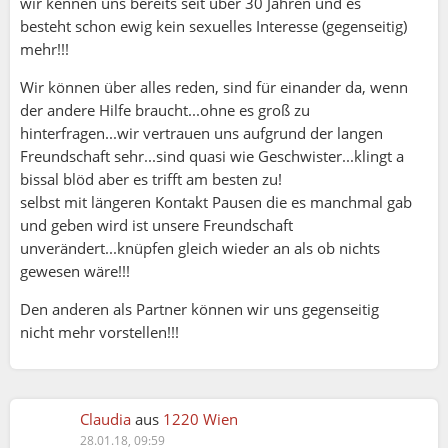
wir kennen uns bereits seit über 30 Jahren und es
besteht schon ewig kein sexuelles Interesse (gegenseitig)
mehr!!!
Wir können über alles reden, sind für einander da, wenn
der andere Hilfe braucht...ohne es groß zu
hinterfragen...wir vertrauen uns aufgrund der langen
Freundschaft sehr...sind quasi wie Geschwister...klingt a
bissal blöd aber es trifft am besten zu!
selbst mit längeren Kontakt Pausen die es manchmal gab
sunshine:
und geben wird ist unsere Freundschaft
egon:
unverändert...knüpfen gleich wieder an als ob nichts
gewesen wäre!!!
Den anderen als Partner können wir uns gegenseitig
nicht mehr vorstellen!!!
liebe ingrid das ist vollkommener schwachsinn
Claudia
aus
1220 Wien
den du da verzapfst .....
28.01.18, 09:59