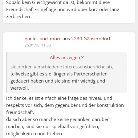
Sobald kein Gleichgewicht da ist, bekommt diese
Freundschaft schieflage und wird über kurz oder lang
zerbrechen ...
MarieHuana:
Lass dich nicht beirren, @Isa. Selbstverständlich ist
daniel_and_more
aus
2230 Gänserndorf
Freundschaft zwischen Mann und Frau möglich.
26.01.18, 11:08
Meine 4 männlichen fast "besten Freundinnen" gibt
Alles anzeigen
es seit 1991, 2002, 2005 und den letzten seit 2017,
sie decken verschiedene Interessensbereiche ab,
teilweise gibt es sie länger als Partnerschaften
gedauert haben und sie sind mir wichtig und
wertvoll.
ich denke, es ist einfach eine frage des niveau und
respekts vor sich, dem gegenüber und der konstruktion
freundschaft.
da sich aber so manche keine gedanken darüber
machen, sind sie nur spielball von gefühlen,
möglichkeiten und trieben...