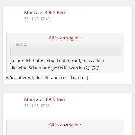
WhoCares:
Moni
aus
3005 Bern
23.11.23, 17:43
man kann das gerne machen-sich daran halten,
ich mache es auf meine art und weise-lust und
Alles anzeigen
laune.
ja, und ich habe keine Lust darauf, dass alle in
dieselbe Schublade gesteckt werden 🤣🤣🤣
wäre aber wieder ein anderes Thema :-).
WhoCares:
Moni:
Moni
aus
3005 Bern
23.11.23, 17:08
man sollte nie Frauen, Männer schreiben,
verallgemeinern. Jeder Mensch denkt individuell
😀
Alles anzeigen