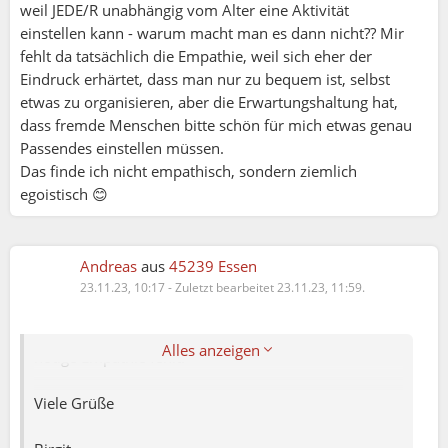
weil JEDE/R unabhängig vom Alter eine Aktivität
einstellen kann - warum macht man es dann nicht?? Mir
fehlt da tatsächlich die Empathie, weil sich eher der
Eindruck erhärtet, dass man nur zu bequem ist, selbst
etwas zu organisieren, aber die Erwartungshaltung hat,
dass fremde Menschen bitte schön für mich etwas genau
Passendes einstellen müssen.
Birke:
Das finde ich nicht empathisch, sondern ziemlich
Hallo Beate,
egoistisch 😊
ich habe mich schon häufig gefragt, was das soll und
gebe dir absolut Recht.
Mich tröstet, dass diejenigen, die diese
Andreas
aus
45239 Essen
Altersbeschränkung fordern, auch irgendwann ein
23.11.23, 10:17
-
Zuletzt bearbeitet 23.11.23, 11:59.
Alter erreicht haben, in dem sie sich abgegrenzt
fühlen. Ich glaube, dass vielen diesbezüglich die
Alles anzeigen
nötige Empathie fehlt.
Viele Grüße