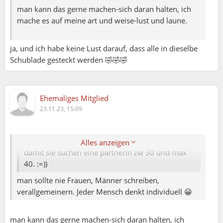
man kann das gerne machen-sich daran halten, ich
mache es auf meine art und weise-lust und laune.
ja, und ich habe keine Lust darauf, dass alle in dieselbe
Schublade gesteckt werden 🤣🤣🤣
Moni:
Ehemaliges Mitglied
23.11.23, 15:09
WhoCares:
viel. glauben einige leute den spruch (zß) 50 ist
das neue 30 -40. männer ab 50 meinen aber
Alles anzeigen
damit sie suchen eine partnerin zw 30 und max
40. :=))
man sollte nie Frauen, Männer schreiben,
verallgemeinern. Jeder Mensch denkt individuell 😀
man kann das gerne machen-sich daran halten, ich