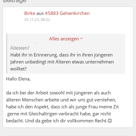
Beiträge
Birke
aus
45883 Gelsenkirchen
25.11.23, 08:22
Elena79:
Warum eigentlich streben die Ältere so sehr die Zeit
Alles anzeigen
mit den Jüngeren zu verbringen und nicht mit den
Ältesten?
Habt ihr in Erinnerung, dass ihr in ihren jüngeren
Jahren unbedingt mit Älteren etwas unternehmen
wolltet?
Hallo Elena,
da ich bei der Arbeit sowohl mit jüngeren als auch
älteren Menschen arbeite und wir uns gut verstehen,
habe ich den Aspekt, dass ich als junge Frau meine Zit
gerne mit Gleichaltrigen verbracht habe, gar nicht
bedacht. Und da gebe ich dir vollkommen Recht.😊