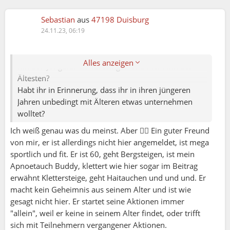
Sebastian
aus
47198 Duisburg
24.11.23, 06:19
Elena79:
Warum eigentlich streben die Ältere so sehr die Zeit
Alles anzeigen
mit den Jüngeren zu verbringen und nicht mit den
Ältesten?
Habt ihr in Erinnerung, dass ihr in ihren jüngeren
Jahren unbedingt mit Älteren etwas unternehmen
wolltet?
Ich weiß genau was du meinst. Aber ☝🏻 Ein guter Freund
von mir, er ist allerdings nicht hier angemeldet, ist mega
sportlich und fit. Er ist 60, geht Bergsteigen, ist mein
Apnoetauch Buddy, klettert wie hier sogar im Beitrag
erwähnt Klettersteige, geht Haitauchen und und und. Er
macht kein Geheimnis aus seinem Alter und ist wie
gesagt nicht hier. Er startet seine Aktionen immer
"allein", weil er keine in seinem Alter findet, oder trifft
sich mit Teilnehmern vergangener Aktionen.