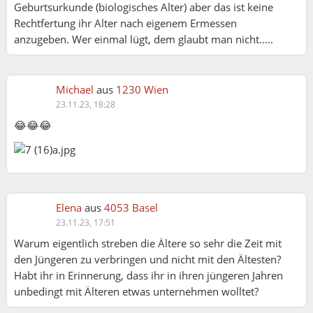
Geburtsurkunde (biologisches Alter) aber das ist keine
Rechtfertung ihr Alter nach eigenem Ermessen
anzugeben. Wer einmal lügt, dem glaubt man nicht.....
Michael
aus
1230 Wien
23.11.23, 18:28
😂😂😂
Elena
aus
4053 Basel
23.11.23, 17:51
Warum eigentlich streben die Ältere so sehr die Zeit mit
den Jüngeren zu verbringen und nicht mit den Ältesten?
Habt ihr in Erinnerung, dass ihr in ihren jüngeren Jahren
unbedingt mit Älteren etwas unternehmen wolltet?
Moni: