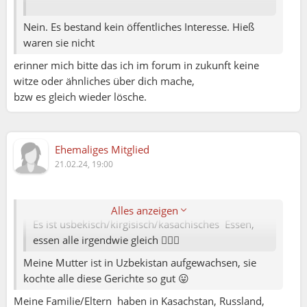
Nein. Es bestand kein öffentliches Interesse. Hieß
waren sie nicht
erinner mich bitte das ich im forum in zukunft keine
witze oder ähnliches über dich mache,
bzw es gleich wieder lösche.
Ehemaliges Mitglied
Elena79:
21.02.24, 19:00
WhoCares:
Rini:
Rini:
Alles anzeigen
Es ist usbekisch/kirgisisch/kasachisches Essen,
Ich habe mal einen Typen kennengelernt . Der
essen alle irgendwie gleich 🤷🏻‍♀️
war ein verurteilter Totschläger.
Meine Mutter ist in Uzbekistan aufgewachsen, sie
kochte alle diese Gerichte so gut 😛
Einen Messer am Hals hatte ich auch paar mal.
Rini:
Meine Familie/Eltern haben in Kasachstan, Russland,