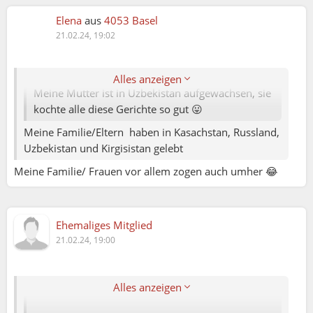
Elena
aus
4053 Basel
Rini:
21.02.24, 19:02
Elena79:
Alles anzeigen
Meine Mutter ist in Uzbekistan aufgewachsen, sie
kochte alle diese Gerichte so gut 😛
Meine Familie/Eltern haben in Kasachstan, Russland,
Uzbekistan und Kirgisistan gelebt
Meine Familie/ Frauen vor allem zogen auch umher 😂
Rini:
Ehemaliges Mitglied
WhoCares:
21.02.24, 19:00
dann müssten die freunde doch auch im
gefängnis gelandet sein.?
Alles anzeigen