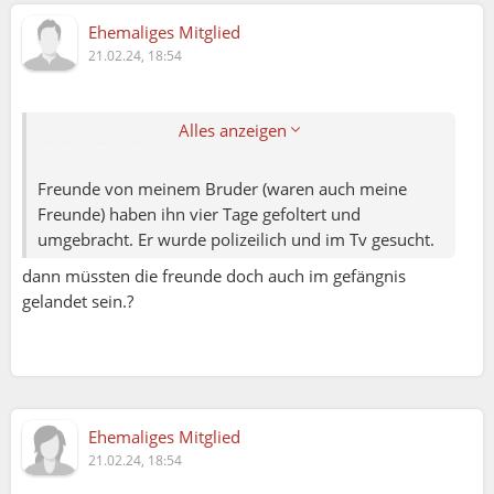
Ehemaliges Mitglied
Einen Messer am Hals hatte ich auch paar mal.
21.02.24, 18:54
Ich wurde von meinem Ex-Mann so verdroschen,
dass das Krankenhaus die Polizei gerufen hat. Zum
Alles anzeigen
Glück habe ich kein Kind von ihm
Freunde von meinem Bruder (waren auch meine
Freunde) haben ihn vier Tage gefoltert und
umgebracht. Er wurde polizeilich und im Tv gesucht.
dann müssten die freunde doch auch im gefängnis
gelandet sein.?
Ehemaliges Mitglied
Elena79:
21.02.24, 18:54