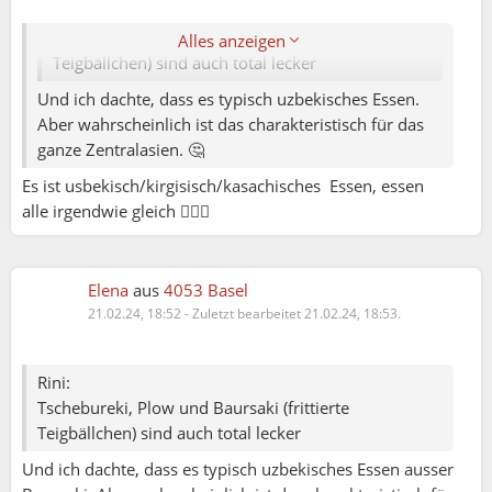
Rini:
Tschebureki, Plow und Baursaki (frittierte
Alles anzeigen
Teigbällchen) sind auch total lecker
Und ich dachte, dass es typisch uzbekisches Essen.
Aber wahrscheinlich ist das charakteristisch für das
ganze Zentralasien. 🤔
Es ist usbekisch/kirgisisch/kasachisches Essen, essen
alle irgendwie gleich 🤷🏻‍♀️
Elena
aus
4053 Basel
21.02.24, 18:52
-
Zuletzt bearbeitet 21.02.24, 18:53.
Rini:
Tschebureki, Plow und Baursaki (frittierte
Teigbällchen) sind auch total lecker
Und ich dachte, dass es typisch uzbekisches Essen ausser