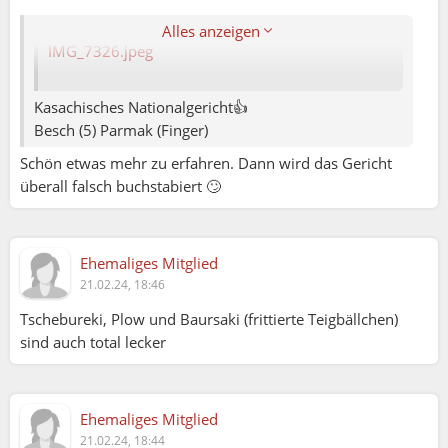
Also mein Lieblingsgericht Beschbarmaq wurde
nicht gezeigt…🤗
Alles anzeigen
IMG_7326.jpeg
Kasachisches Nationalgericht👍
Besch (5) Parmak (Finger)
Schön etwas mehr zu erfahren. Dann wird das Gericht
überall falsch buchstabiert 🙄
Ehemaliges Mitglied
21.02.24, 18:46
Tschebureki, Plow und Baursaki (frittierte Teigbällchen)
sind auch total lecker
Elena79:
Ehemaliges Mitglied
Rini:
21.02.24, 18:44