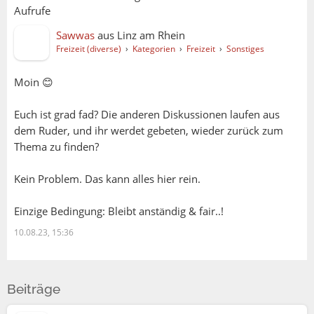
Aufrufe
Sawwas
aus
Linz am Rhein
Freizeit (diverse)
›
Kategorien
›
Freizeit
›
Sonstiges
Moin 😊
Euch ist grad fad? Die anderen Diskussionen laufen aus
dem Ruder, und ihr werdet gebeten, wieder zurück zum
Thema zu finden?
Kein Problem. Das kann alles hier rein.
Einzige Bedingung: Bleibt anständig & fair..!
10.08.23, 15:36
Rini:
WhoCares:
Beiträge