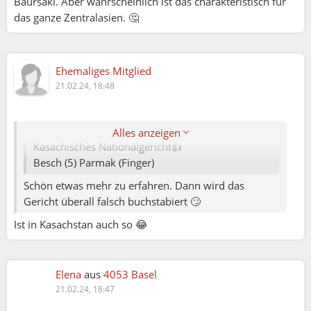
Baursaki. Aber wahrscheinlich ist das charakteristisch für
das ganze Zentralasien. 🤔
Ehemaliges Mitglied
Elena79:
21.02.24, 18:48
Rini:
Alles anzeigen
Kasachisches Nationalgericht👍
Besch (5) Parmak (Finger)
Schön etwas mehr zu erfahren. Dann wird das
Gericht überall falsch buchstabiert 🙄
Ist in Kasachstan auch so 😂
Rini:
Elena
aus
4053 Basel
Elena79:
21.02.24, 18:47