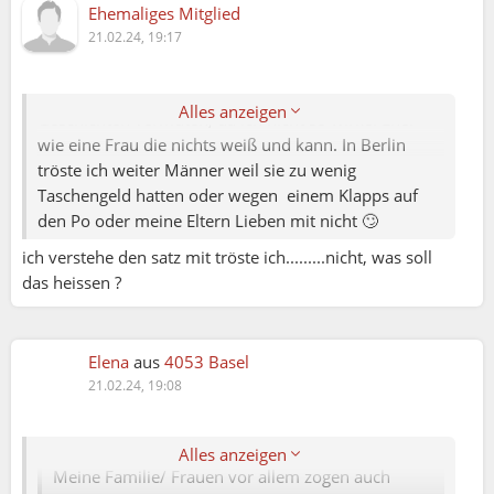
erinner mich bitte das ich im forum in zukunft
Ehemaliges Mitglied
keine witze oder ähnliches über dich mache,
21.02.24, 19:17
bzw es gleich wieder lösche.
Alles gut. Bei mir würde man niemals solche
Alles anzeigen
Geschichten vermuten, da ich nicht so wirke. Eher
wie eine Frau die nichts weiß und kann. In Berlin
tröste ich weiter Männer weil sie zu wenig
Taschengeld hatten oder wegen einem Klapps auf
den Po oder meine Eltern Lieben mit nicht 🙄
ich verstehe den satz mit tröste ich.........nicht, was soll
das heissen ?
Elena
aus
4053 Basel
Rini:
21.02.24, 19:08
Elena79:
Alles anzeigen
Meine Familie/ Frauen vor allem zogen auch