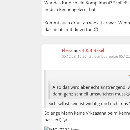
War das für dich ein Kompliment? Schließl
er dich kennengelernt hat.
Kommt auch drauf an wie alt er war. Wen
das nichts mit dir zu tun.😜
Elena
aus
4053 Basel
05.12.23, 19:20
-
Zuletzt bearbeitet 05.12.
Thomas:
Vanessa:
Also das wird aber echt anstrengend, 
dann ganz schnell umswitchen muss🙄🤦
Sich selbst sein ist wichtig und nicht da
Solange Mann keine Vrksasana beim Kennenl
passiert) 🙄