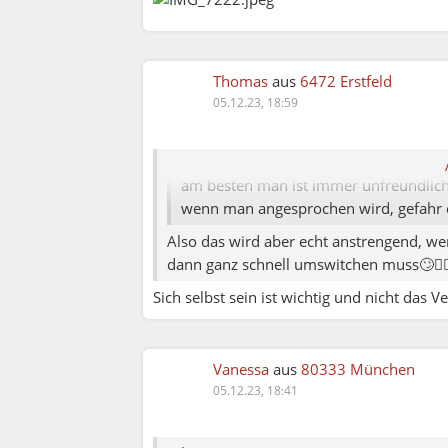
Thomas
aus
6472 Erstfeld
05.12.23, 18:59
Vanessa:
WhoCares:
am besten man ist immer unfreundlic
wenn man angesprochen wird, gefahr er
Also das wird aber echt anstrengend, we
dann ganz schnell umswitchen muss🙄🤦🏼‍
Sich selbst sein ist wichtig und nicht das 
Vanessa
aus
80333 München
05.12.23, 18:41