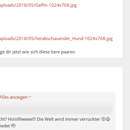
/uploads/2018/05/Delfin-1024x768.jpg
t/uploads/2018/05/herabschauender_Hund-1024x768.jpg
e dir jetzt wie sich diese tiere paaren.
nenlernen an der Öffentlichkeit macht (ist mir
Alles anzeigen
t? Hiiiiiilfeeeee!!! Die Welt wird immer verrückter 🤨😅
iedet 🫡