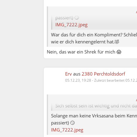
Solange man keine Vrksasana beim Kenn
passiert) 🙄
IMG_7222.jpeg
War das für dich ein Kompliment? Schlie
wie er dich kennengelernt hat.🤣
Nein, das war ein Shrek für mich 😱
Erv
aus
2380 Perchtoldsdorf
Elena79:
05.12.23, 19:28
-
Zuletzt bearbeitet 05.12.
Thomas:
Sich selbst sein ist wichtig und nicht 
Solange man keine Vrksasana beim Kennen
passiert) 🙄
IMG_7222.jpeg