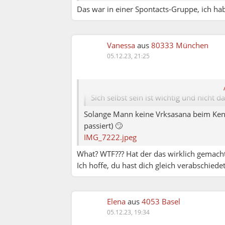
Das war in einer Spontacts-Gruppe, ich hab
Vanessa
aus
80333 München
Elena79:
05.12.23, 21:25
Thomas:
Sich selbst sein ist wichtig und nicht 
Solange Mann keine Vrksasana beim Kenne
passiert) 🙄
IMG_7222.jpeg
What? WTF??? Hat der das wirklich gemacht?
Ich hoffe, du hast dich gleich verabschiedet
Erv:
Elena
aus
4053 Basel
05.12.23, 19:34
Elena79: