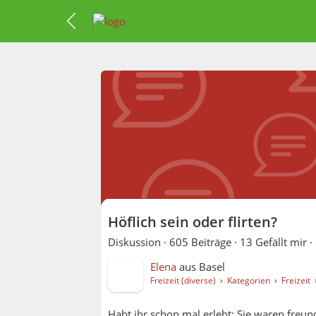
Höflich sein oder flirten?
Diskussion ·
605 Beiträge
·
13 Gefällt mir
·
Elena
aus
Basel
Freizeit (diverse)
›
Kategorien
›
Freizeit
Habt ihr schon mal erlebt: Sie waren freun