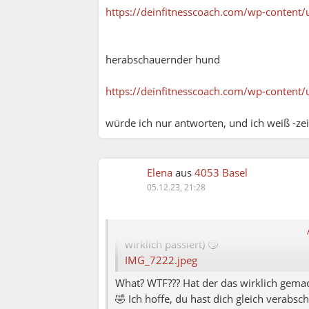
https://deinfitnesscoach.com/wp-content
herabschauernder hund
https://deinfitnesscoach.com/wp-conten
würde ich nur antworten, und ich weiß -zeig
Vanessa:
Elena
aus
4053 Basel
05.12.23, 21:28
Elena79:
Solange Mann keine Vrksasana beim Ken
wirklich passiert) 🙄
IMG_7222.jpeg
What? WTF??? Hat der das wirklich gemach
🤣 Ich hoffe, du hast dich gleich verabsch