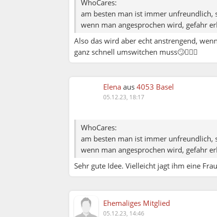
WhoCares:
am besten man ist immer unfreundlich,
wenn man angesprochen wird, gefahr erka
Also das wird aber echt anstrengend, wenn
ganz schnell umswitchen muss🙄🤦🏼‍♀️
Elena
aus
4053 Basel
05.12.23, 18:17
WhoCares:
am besten man ist immer unfreundlich,
wenn man angesprochen wird, gefahr erka
Sehr gute Idee. Vielleicht jagt ihm eine Fr
Ehemaliges Mitglied
05.12.23, 14:46