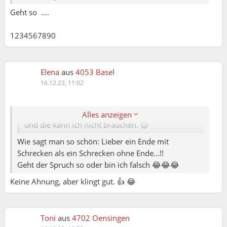
Geht so ....
Toni ( Nr.1 Orginal:-):
1234567890
Elena79:
Ich würde meiner Freundin direkt sagen, was ich
weiss. Keine Verhandlungen hinter ihrem Rücken:
Elena
aus
4053 Basel
entweder schätzt sie das oder kann mich für eine
16.12.23, 11:02
gleichgültige schmeichelnde Freundin
austauschen. Die Menschen, welche die Wahrheit
nicht ausstehen können, entwickeln sich nicht
Alles anzeigen
und die kann ich nicht brauchen. 😑
Wie sagt man so schön: Lieber ein Ende mit
Schrecken als ein Schrecken ohne Ende...!!
Geht der Spruch so oder bin ich falsch 😂😂😂
Keine Ahnung, aber klingt gut. 👍 😂
Toni
aus
4702 Oensingen