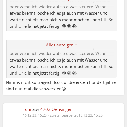
oder wehren muss sollte mir das nochmal passieren
oder wenn ich wieder auf so etwas steuere. Wenn
etwas brennt lösche ich es ja auch mit Wasser und
@Ginipopini für mich auch 🤷‍♂️ da kämpfe ich lieber
warte nicht bis man nichts mehr machen kann 🤷‍♂️. So
ein paar Tage oder Wochen mit mir selber und finde
und Uriella hat jetzt fertig 😂😂😂
meinen Weg anstatt immer alles loslassen und Gut
ist. Das hört sich für mich als den einfachsten Weg
an. So weiss ich wenigstens wie ich mich schützen
Alles anzeigen
oder wehren muss sollte mir das nochmal passieren
oder wenn ich wieder auf so etwas steuere. Wenn
etwas brennt lösche ich es ja auch mit Wasser und
warte nicht bis man nichts mehr machen kann 🤷‍♂️. So
und Uriella hat jetzt fertig 😂😂😂
Nimms nicht so tragisch Icordo, die ersten hundert jahre
sind nun mal die schwersten🤪
Toni
aus
4702 Oensingen
FDEC7D58:
16.12.23, 15:25
-
Zuletzt bearbeitet 16.12.23, 15:26.
28-10 (21.03.2021 04:07):
Warum beschäftigt dich dieses thema denn so