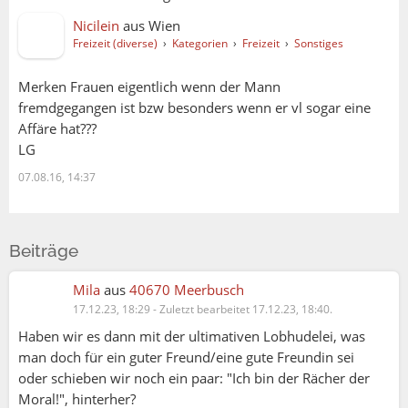
Nicilein
aus
Wien
Freizeit (diverse)
›
Kategorien
›
Freizeit
›
Sonstiges
Merken Frauen eigentlich wenn der Mann
fremdgegangen ist bzw besonders wenn er vl sogar eine
Affäre hat???
LG
07.08.16, 14:37
Beiträge
Mila
aus
40670 Meerbusch
17.12.23, 18:29
-
Zuletzt bearbeitet 17.12.23, 18:40.
Haben wir es dann mit der ultimativen Lobhudelei, was
man doch für ein guter Freund/eine gute Freundin sei
oder schieben wir noch ein paar: "Ich bin der Rächer der
Moral!", hinterher?