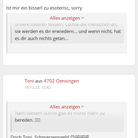
passiert... warum sollte ich das ewig
Ist mir ein bisserl zu esoterisc, sorry
mitschleppen... heute ist schon ein tag nach
gestern. Und einer zuviel verschwended an
Alles anzeigen
unsere inneren fesseln. Lächle die menschen an,
sie werden es dir erwiedern... und wenn nicht, hat
es dir auch nichts getan...
Toni
aus
4702 Oensingen
16.12.23, 12:42
Elena79:
Toni:
Alles anzeigen
Nach diesem Schritt gibt es nichts mehr zu
bereden. 🤷‍♂️
Doch Toni. Schmerzensgeld 😉🤣🤣🤣