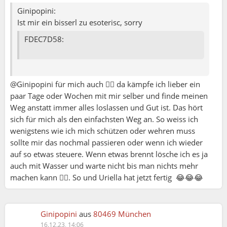
sehr. Wäre es nicht besser dich mit den schönen
Ginipopini:
dingen dieser welt zu nähren? Solche geanken
Ist mir ein bisserl zu esoterisc, sorry
sind pures gift. Sie setzen sich im
FDEC7D58:
unterbeswussten ab und manipulieren dich durch
ängste wenn du eigentlich etwas wunderbares mit
einen andern menschen schaffen kannst. Lass
diese gedanken. Ist doch schade. Um jeden
@Ginipopini für mich auch 🤷‍♂️ da kämpfe ich lieber ein
menschen der sich selbst mit
paar Tage oder Wochen mit mir selber und finde meinen
misstrauensgedanken und negativen szenarien
Weg anstatt immer alles loslassen und Gut ist. Das hört
nährt. Lass los und geh der zukunft entgegen die
sich für mich als den einfachsten Weg an. So weiss ich
dich glücklich macht. Und nur du kannst dich
wenigstens wie ich mich schützen oder wehren muss
glücklich machen. Ich tadle mich selbst immer
sollte mir das nochmal passieren oder wenn ich wieder
wenn ich zwangsgedanken habe. Klar, wir hatten
auf so etwas steuere. Wenn etwas brennt lösche ich es ja
alle erlebnisse die und in heftigkeit und anzahl in
auch mit Wasser und warte nicht bis man nichts mehr
tiefster trauer gefangen halten.... aber warum
machen kann 🤷‍♂️. So und Uriella hat jetzt fertig 😂😂😂
gönnen wir uns selbSt nicht alles das wir uns
wünschen? Jede sekunde des lebens ist ein neuer
beginn an dem wir alle entscheiden können wie
Ginipopini
aus
80469 München
es weiter geht. Gestern ist etwas tragisches
16.12.23, 14:06