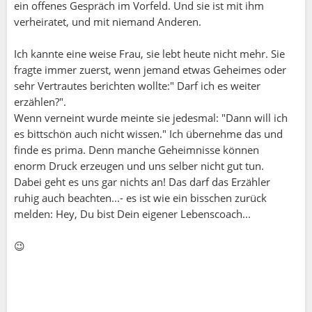
ein offenes Gespräch im Vorfeld. Und sie ist mit ihm
Toni ( Nr.1 Orginal:-):
verheiratet, und mit niemand Anderen.
@Ginipopini für mich auch 🤷‍♂️ da kämpfe ich
Ich kannte eine weise Frau, sie lebt heute nicht mehr. Sie
lieber ein paar Tage oder Wochen mit mir selber
fragte immer zuerst, wenn jemand etwas Geheimes oder
und finde meinen Weg anstatt immer alles
sehr Vertrautes berichten wollte:" Darf ich es weiter
loslassen und Gut ist. Das hört sich für mich als
erzählen?".
den einfachsten Weg an. So weiss ich wenigstens
Wenn verneint wurde meinte sie jedesmal: "Dann will ich
wie ich mich schützen oder wehren muss sollte
es bittschön auch nicht wissen." Ich übernehme das und
mir das nochmal passieren oder wenn ich wieder
finde es prima. Denn manche Geheimnisse können
auf so etwas steuere. Wenn etwas brennt lösche
enorm Druck erzeugen und uns selber nicht gut tun.
ich es ja auch mit Wasser und warte nicht bis man
Dabei geht es uns gar nichts an! Das darf das Erzähler
nichts mehr machen kann 🤷‍♂️. So und Uriella hat
ruhig auch beachten...- es ist wie ein bisschen zurück
jetzt fertig 😂😂😂
melden: Hey, Du bist Dein eigener Lebenscoach...
😉
Toni ( Nr.1 Orginal:-):
@Ginipopini für mich auch 🤷‍♂️ da kämpfe ich
lieber ein paar Tage oder Wochen mit mir selber