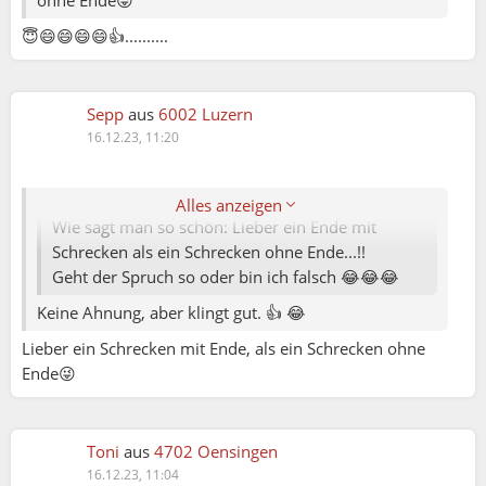
ohne Ende😜
😇😄😄😄😄👍..........
Sepp
aus
6002 Luzern
Elena79:
16.12.23, 11:20
Toni ( Nr.1 Orginal:-):
Alles anzeigen
Wie sagt man so schön: Lieber ein Ende mit
Schrecken als ein Schrecken ohne Ende...!!
Geht der Spruch so oder bin ich falsch 😂😂😂
Keine Ahnung, aber klingt gut. 👍 😂
Lieber ein Schrecken mit Ende, als ein Schrecken ohne
Ende😜
Toni
aus
4702 Oensingen
Elena79:
16.12.23, 11:04