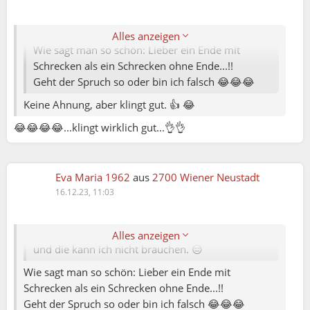
Toni ( Nr.1 Orginal:-):
Alles anzeigen
Wie sagt man so schön: Lieber ein Ende mit
Schrecken als ein Schrecken ohne Ende...!!
Geht der Spruch so oder bin ich falsch 😂😂😂
Toni ( Nr.1 Orginal:-):
Keine Ahnung, aber klingt gut. 👍 😂
😂😂😂😂...klingt wirklich gut...👌👌
Elena79:
Ich würde meiner Freundin direkt sagen, was ich
weiss. Keine Verhandlungen hinter ihrem Rücken:
Eva Maria 1962
aus
2700 Wiener Neustadt
entweder schätzt sie das oder kann mich für eine
16.12.23, 11:03
gleichgültige schmeichelnde Freundin
austauschen. Die Menschen, welche die Wahrheit
nicht ausstehen können, entwickeln sich nicht
Alles anzeigen
und die kann ich nicht brauchen. 😑
Wie sagt man so schön: Lieber ein Ende mit
Schrecken als ein Schrecken ohne Ende...!!
Geht der Spruch so oder bin ich falsch 😂😂😂