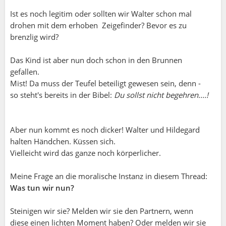
Nun Toni, mag sein dass Du recht hast, dass eine
Ist es noch legitim oder sollten wir Walter schon mal
Freundin den Kontakt abbrechen würde, würde
drohen mit dem erhoben Zeigefinder? Bevor es zu
sie nachträglich erfahren, dass ich von der Affaire
brenzlig wird?
ihres Mannes wusste und ihr nichts davon
meldete.
Das Kind ist aber nun doch schon in den Brunnen
gefallen.
Aber umgekehrt ist auch "gefahren", wie man so
Mist! Da muss der Teufel beteiligt gewesen sein, denn -
schön sagt. Es ist in der Rolle als Freundin doch
so steht's bereits in der Bibel:
Du sollst nicht begehren....!
nicht automatisch meine Aufgabe oder Pflicht,
den Anstoss respektive Auslöser zu geben für
vielleicht ein Beziehungsende oder Scheidung von
Aber nun kommt es noch dicker! Walter und Hildegard
einer guten Freundin. Ich bin kein
halten Händchen. Küssen sich.
Beziehungscoach. Die Personen müssen die
Vielleicht wird das ganze noch körperlicher.
Verantwortung für ihre Ehe selber tragen!! Das ist
meine feste Meinung. Da würde ich mich niemals
Meine Frage an die moralische Instanz in diesem Thread:
einmischen. Ich weiss ja nicht was vorher hinter
Was tun wir nun?
den Kulissen daheim geschah. Und ehrlicherweise
müsste man sich beide Seiten anhören. Würde die
Steinigen wir sie? Melden wir sie den Partnern, wenn
Freundin meine Haltung und Meinungsfreiheit so
diese einen lichten Moment haben? Oder melden wir sie
nicht akzeptieren und respektieren, könnte auch