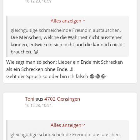
Elena79:
16.12.23, 10:59
Ich würde meiner Freundin direkt sagen, was ich
weiss. Keine Verhandlungen hinter ihrem Rücken:
Alles anzeigen
entweder schätzt sie das oder kann mich für eine
gleichgültige schmeichelnde Freundin austauschen.
Die Menschen, welche die Wahrheit nicht ausstehen
können, entwickeln sich nicht und die kann ich nicht
brauchen. 😑
Wie sagt man so schön: Lieber ein Ende mit Schrecken
als ein Schrecken ohne Ende...!!
Geht der Spruch so oder bin ich falsch 😂😂😂
Toni
aus
4702 Oensingen
Elena79:
16.12.23, 10:54
Ich würde meiner Freundin direkt sagen, was ich
weiss. Keine Verhandlungen hinter ihrem Rücken:
Alles anzeigen
entweder schätzt sie das oder kann mich für eine
gleichgültige schmeichelnde Freundin austauschen.