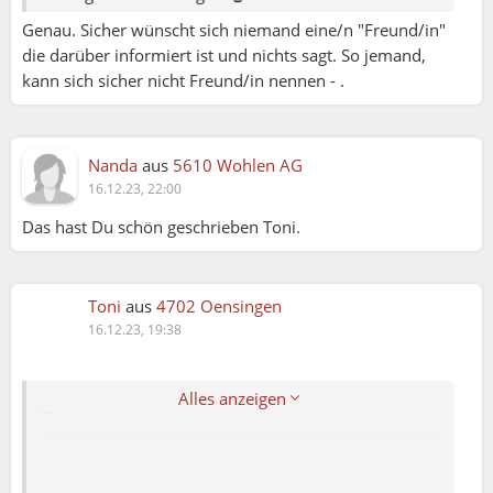
feige für ein offenes Gespräch im Vorfeld. Und sie ist
mit ihm verheiratet, und mit niemand Anderen.
Genau. Sicher wünscht sich niemand eine/n "Freund/in"
die darüber informiert ist und nichts sagt. So jemand,
Ich kannte eine weise Frau, sie lebt heute nicht mehr.
kann sich sicher nicht Freund/in nennen - .
Sie fragte immer zuerst, wenn jemand etwas
Geheimes oder sehr Vertrautes berichten wollte:"
Darf ich es weiter erzählen?".
Nanda
aus
5610 Wohlen AG
Wenn verneint wurde meinte sie jedesmal: "Dann will
16.12.23, 22:00
ich es bittschön auch nicht wissen." Ich übernehme
Das hast Du schön geschrieben Toni.
das und finde es prima. Denn manche Geheimnisse
können enorm Druck erzeugen und uns selber nicht
gut tun. Dabei geht es uns gar nichts an! Das darf das
Erzähler ruhig auch beachten...- es ist wie ein
Toni
aus
4702 Oensingen
bisschen zurück melden: Hey, Du bist Dein eigener
16.12.23, 19:38
Lebenscoach...
Alles anzeigen
😉