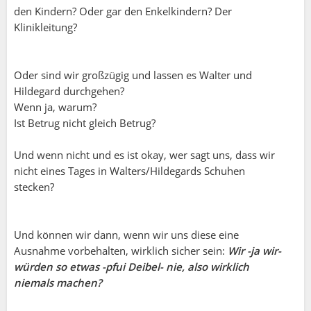
den Kindern? Oder gar den Enkelkindern? Der
ich umgekehrt die Freundschaft zu hinterfragen
Klinikleitung?
beginnen. Niemand hat Lust einer geliebten
Person weh zu tun- erst recht nicht in so einer
Sache, mit der man selber aber gleich Null und
Oder sind wir großzügig und lassen es Walter und
nichts damit zu tun hat.
Hildegard durchgehen?
Wenn ja, warum?
Ja, für die Betroffene ist es ein "Scheissgefühl"...
Ist Betrug nicht gleich Betrug?
alle ahnten oder wussten es nur sie selber nicht.
Man fühlt sich hintergangen. Es wäre aber falsch
Und wenn nicht und es ist okay, wer sagt uns, dass wir
jene Personen dafür zu verurteilen. Der Fokus
nicht eines Tages in Walters/Hildegards Schuhen
sollte nur dem "Täter" selbst gelten- nicht mal der
stecken?
anderen Frau, mit der er die betrog.
ER ist verheiratet, ER hat es zugelassen, ER
erkannte die Alarmzeichen vorher nicht, ER war
Moni:
Und können wir dann, wenn wir uns diese eine
vielleicht zu feige für ein offenes Gespräch im
Ausnahme vorbehalten, wirklich sicher sein:
Wir -ja wir-
Vorfeld. Und sie ist mit ihm verheiratet, und mit
Toni ( Nr.1 Orginal:-):
würden so etwas -pfui Deibel- nie, also wirklich
niemand Anderen.
niemals machen?
Akzeptiere ich so aber bin nicht deiner Meinung.
Ich kannte eine weise Frau, sie lebt heute nicht
Und wenn ich eine Freundin oder einen Freund