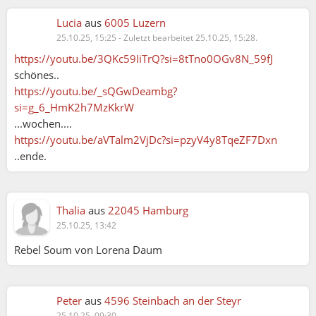
Lucia
aus
6005 Luzern
25.10.25, 15:25
-
Zuletzt bearbeitet 25.10.25, 15:28.
https://youtu.be/3QKc59IiTrQ?si=8tTno0OGv8N_59fJ
schönes..
https://youtu.be/_sQGwDeambg?
si=g_6_HmK2h7MzKkrW
...wochen....
https://youtu.be/aVTalm2VjDc?si=pzyV4y8TqeZF7Dxn
..ende.
Thalia
aus
22045 Hamburg
25.10.25, 13:42
Rebel Soum von Lorena Daum
Peter
aus
4596 Steinbach an der Steyr
25.10.25, 09:30