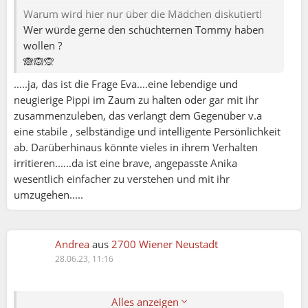
Warum wird hier nur über die Mädchen diskutiert!
Wer würde gerne den schüchternen Tommy haben
wollen ?
🙈🙉🙊
.....ja, das ist die Frage Eva....eine lebendige und
neugierige Pippi im Zaum zu halten oder gar mit ihr
zusammenzuleben, das verlangt dem Gegenüber v.a
eine stabile , selbständige und intelligente Persönlichkeit
ab. Darüberhinaus könnte vieles in ihrem Verhalten
irritieren......da ist eine brave, angepasste Anika
wesentlich einfacher zu verstehen und mit ihr
umzugehen.....
Eva:
Andrea
aus
2700 Wiener Neustadt
28.06.23, 11:16
Wer will schon Pippi Langstrumpf, wenn er die
hübsche Annika haben kann? 😂 Die, die alles
brav sauber hält, schüchtern mädchenhaft lächelt
Alles anzeigen