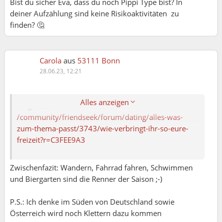
Bist du sicher Eva, dass du noch Pippi Type bist? In
deiner Aufzählung sind keine Risikoaktivitäten zu
finden? 🤔
Carola
aus
53111 Bonn
28.06.23, 12:21
Elena79:
In der Diskussion werden konkrete Aktivitäten
Alles anzeigen
aufgelistet…
/community/friendseek/forum/dating/alles-was-
zum-thema-passt/3743/wie-verbringt-ihr-so-eure-
freizeit?r=C3FEE9A3
Zwischenfazit: Wandern, Fahrrad fahren, Schwimmen
und Biergarten sind die Renner der Saison ;-)
P.S.: Ich denke im Süden von Deutschland sowie
Österreich wird noch Klettern dazu kommen