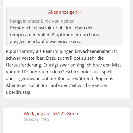
Junge. Pippi bringt Abwechslung , Spannung und
Freude in sein eher langweiliges, bürgerliches Leben.
Alles anzeigen
Ob ein Typ wie Tommy dich herausfordert, anspricht,
hängt in erster Linie von deiner
Persönlichkeitsstruktur ab. Im Leben der
temperamentvollen Pippi kann er durchaus
ausgleichend auf diese einwirken.....
Pippi+Tommy als Paar im jungen Erwachsenenalter ist
schwer vorstellbar. Dazu sucht Pippi zu sehr die
Herausforderung. Er trägt zwar anfänglich brav den Mist
vor die Tür und räumt den Geschirrspüler aus, spielt
aber irgendwann auf der Konsole während Pippi das
Abenteuer sucht. Im Laufe der Zeit wird sie seiner
überdrüssig.
Wolfgang
aus
53125 Bonn
28.06.23, 17:53
Herbert P: