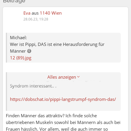
Beiträge
Eva
aus
1140 Wien
28.06.23, 19:28
Michael:
Wer ist Pippi, DAS ist eine Herausforderung für
Edelweiß:
Männer 😅
.....eine interessante Frage, welche in diesen
12 (89).jpg
Zusammenhang viele weitere aufwirft......und v.a eine
spannende Aufgabe für Soziologen sich damit
ernsthaft auseinanserzusetzen.
Alles anzeigen
Auch für Psychologen ist das Pipi Langstrumpf
Syndrom interessant.. .
https://dobschat.io/pippi-langstrumpf-syndrom-das/
Finden Männer das attraktiv? Ich finde solche
übertriebenen Muskeln sowohl bei Männern als auch bei
Frauen hässlich. Vor allem, weil die auch immer so