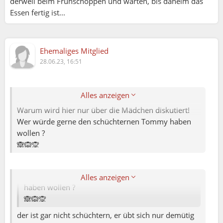
derweil beim Frühschoppen und warten, bis daheim das
Essen fertig ist...
Andrea:
Ehemaliges Mitglied
Eva:
28.06.23, 16:51
Alles anzeigen
MadAtHome:
Warum wird hier nur über die Mädchen diskutiert!
Wer würde gerne den schüchternen Tommy haben
Andrea:
wollen ?
🙈🙉🙊
Warum wird hier nur über die Mädchen
diskutiert!
Wer würde gerne den schüchternen Tommy
Alles anzeigen
haben wollen ?
🙈🙉🙊
der ist gar nicht schüchtern, er übt sich nur demütig