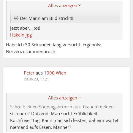
Andrea:
Alles anzeigen
🤣 Der Mann am Bild strickt!!!
Jetzt aber... :o))
Häkeln.jpg
Habe ich 30 Sekunden lang versucht. Ergebnis:
Nervenzusammenbruch
GERHARD:
Servus Peter! Deine Blütenwanderung war nicht
gemeint. War als Beispiel gedacht. Ist eine Fachsache.
Männer melden sich, welche mit der Materie vertraut
Peter
aus
1090 Wien
sind. Anfänger müssten sich ev. von einer Frau
28.06.23, 17:21
belehren lassen. Für manche Geschlechtsgenossen
Angst wie der Teufel vor dem Weihwasser. Frauen
Alles anzeigen
machen mit aus Interesse auch ohne Vorkenntnisse!
Schreib einen Sonntagsbrunch aus. Frauen melden
sich um 2 Dutzend. Man sucht Fröhlichkeit.
Kochfreier Tag. Kann man sich leisten, daheim wartet
niemand aufs Essen. Männer?