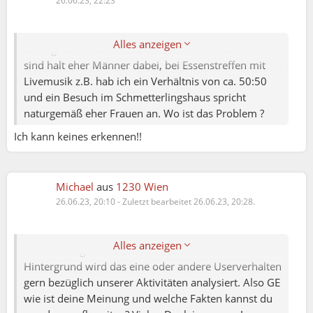
Vielen Dank im voraus!
Sorry aber das ist für mich überhaupt nicht von
Alles anzeigen
Belang. Bei Motorradtouren oder einem Kartrennen
sind halt eher Männer dabei, bei Essenstreffen mit
Livemusik z.B. hab ich ein Verhältnis von ca. 50:50
und ein Besuch im Schmetterlingshaus spricht
naturgemäß eher Frauen an. Wo ist das Problem ?
Ich kann keines erkennen!!
Wolfgang:
Michael
aus
1230 Wien
Ich möchte sagen Eva, deine Fragestellung ist für eine
26.06.23, 20:10
-
Zuletzt bearbeitet 26.06.23, 20:28.
Menge Menschen von Belang. Bei der Anzahl von
Aufrufen und Beiträgen würde ich mich von GE über
Alles anzeigen
eine Stellungnahme sehr freuen. Ich schätze im
Hintergrund wird das eine oder andere Userverhalten
gern bezüglich unserer Aktivitäten analysiert. Also GE
wie ist deine Meinung und welche Fakten kannst du