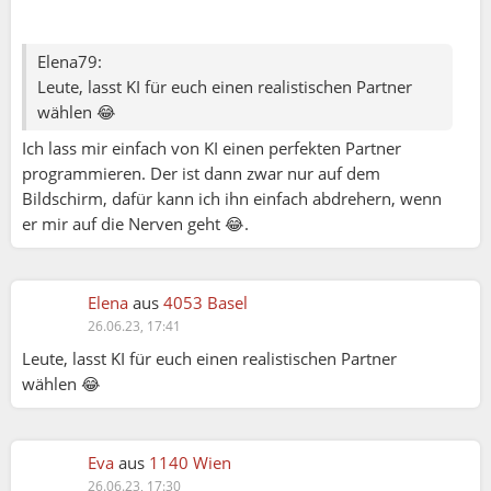
ergibt sich daraus, dass in den Gruppen von Haus
aus meist Frauen sind. Warum? Frauen ab einem
Elena79:
gewissen Alter gibt es mehr, weil sie etwa um
Leute, lasst KI für euch einen realistischen Partner
7Jahre älter werden. Frauen leben
wählen 😂
gesundheitsbewusster. Männer gemütlicher vor
Ich lass mir einfach von KI einen perfekten Partner
der Glotze mit einer Blonden. Daher sind Frauen
programmieren. Der ist dann zwar nur auf dem
bis ins hohe Alter aktiver. Frauen müssen viele
Bildschirm, dafür kann ich ihn einfach abdrehern, wenn
Jahre eine hohe Familienlast tragen. Irgendwann
er mir auf die Nerven geht 😂.
fliegen die Kinder aus, auch der Ehemann wegen
einer Jüngeren bzw. verabschiedet sich von
unserer Welt. Eine Gelegenheit die Sau
rauszulassen.
Elena
aus
4053 Basel
26.06.23, 17:41
Leute, lasst KI für euch einen realistischen Partner
wählen 😂
:-) Lustig, wenn so 'nur' mit Plattitüden argumentiert
wird. Jede Frau auf Spontacts war verheiratet, hatte
Eva
aus
1140 Wien
Kinder, ist geschieden, weil der Mann sich ne Jüngere
26.06.23, 17:30