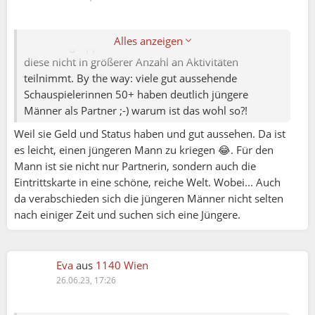
genommen hat und lebt gesund. Nichts davon trifft
z.Bsp. auf mich zu. Zudem gilt unsere Diskussion für
Alles anzeigen
die Altersgruppe 40+/50+ der Männer und warum
diese nicht in größerer Anzahl an Aktivitäten
teilnimmt. By the way: viele gut aussehende
Schauspielerinnen 50+ haben deutlich jüngere
Männer als Partner ;-) warum ist das wohl so?!
Weil sie Geld und Status haben und gut aussehen. Da ist
es leicht, einen jüngeren Mann zu kriegen 😂. Für den
Mann ist sie nicht nur Partnerin, sondern auch die
Eintrittskarte in eine schöne, reiche Welt. Wobei... Auch
da verabschieden sich die jüngeren Männer nicht selten
nach einiger Zeit und suchen sich eine Jüngere.
Eva
aus
1140 Wien
26.06.23, 17:26
Christine:
Heißt Spontacts in Österreich friendseek?