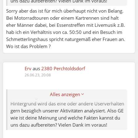
uns dazu aufbereiten? Vielen Dank im voraus!
Sorry aber das ist für mich überhaupt nicht von Belang.
Bei Motorradtouren oder einem Kartrennen sind halt
eher Männer dabei, bei Essenstreffen mit Livemusik z.B.
hab ich ein Verhältnis von ca. 50:50 und ein Besuch im
Schmetterlingshaus spricht naturgemäß eher Frauen an.
Wo ist das Problem ?
Wolfgang:
Erv
aus
2380 Perchtoldsdorf
Ich möchte sagen Eva, deine Fragestellung ist für eine
26.06.23, 20:08
Menge Menschen von Belang. Bei der Anzahl von
Aufrufen und Beiträgen würde ich mich von GE über
Alles anzeigen
eine Stellungnahme sehr freuen. Ich schätze im
Hintergrund wird das eine oder andere Userverhalten
gern bezüglich unserer Aktivitäten analysiert. Also GE
wie ist deine Meinung und welche Fakten kannst du
uns dazu aufbereiten? Vielen Dank im voraus!