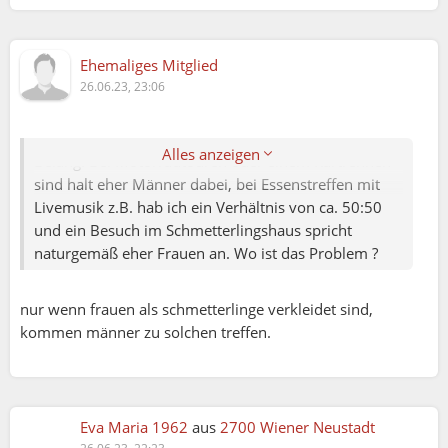
schätze im Hintergrund wird das eine oder andere
Userverhalten gern bezüglich unserer Aktivitäten
analysiert. Also GE wie ist deine Meinung und
Ehemaliges Mitglied
welche Fakten kannst du uns dazu aufbereiten?
26.06.23, 23:06
Vielen Dank im voraus!
Sorry aber das ist für mich überhaupt nicht von
Alles anzeigen
Belang. Bei Motorradtouren oder einem Kartrennen
sind halt eher Männer dabei, bei Essenstreffen mit
Michael:
Livemusik z.B. hab ich ein Verhältnis von ca. 50:50
und ein Besuch im Schmetterlingshaus spricht
naturgemäß eher Frauen an. Wo ist das Problem ?
Wolfgang:
Ich möchte sagen Eva, deine Fragestellung ist für
eine Menge Menschen von Belang. Bei der Anzahl
nur wenn frauen als schmetterlinge verkleidet sind,
von Aufrufen und Beiträgen würde ich mich von
kommen männer zu solchen treffen.
GE über eine Stellungnahme sehr freuen. Ich
schätze im Hintergrund wird das eine oder andere
Userverhalten gern bezüglich unserer Aktivitäten
analysiert. Also GE wie ist deine Meinung und
Eva Maria 1962
aus
2700 Wiener Neustadt
welche Fakten kannst du uns dazu aufbereiten?
26.06.23, 22:23