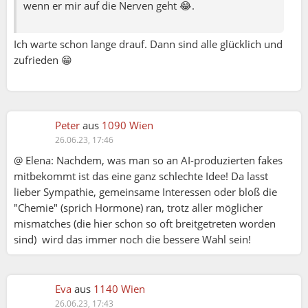
wenn er mir auf die Nerven geht 😂.
Ich warte schon lange drauf. Dann sind alle glücklich und
zufrieden 😁
Peter
aus
1090 Wien
26.06.23, 17:46
@ Elena: Nachdem, was man so an AI-produzierten fakes
mitbekommt ist das eine ganz schlechte Idee! Da lasst
lieber Sympathie, gemeinsame Interessen oder bloß die
"Chemie" (sprich Hormone) ran, trotz aller möglicher
mismatches (die hier schon so oft breitgetreten worden
sind) wird das immer noch die bessere Wahl sein!
Carola:
Eva
aus
1140 Wien
GERHARD:
26.06.23, 17:43
Das bei Aktivitäten mehr Frauen mitmachen