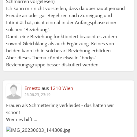
Schmarren vorgelesen).
Ich kann mir nicht vorstellen, dass da überhaupt jemand
Freude an oder gar Begehren nach Zuneigung und
Intimität hat, nicht einmal in der Anfangsphase einer
solchen "Beziehung".
Damit eine Beziehung funktioniert braucht es zudem
sowohl Gleichklang als auch Ergänzung. Keines von
beiden kann ich in solcherart Beziehung erblicken.
Aber dieses Thema könnte etwa in "bodys"
Beziehungsgruppe besser diskutiert werden.
Ernesto
aus
1210 Wien
Michael:
26.06.23, 23:19
Frauen als Schmetterling verkleidet - das hatten wir
Wolfgang:
schon!
Ich möchte sagen Eva, deine Fragestellung ist für
Wem es hilft ...
eine Menge Menschen von Belang. Bei der Anzahl
von Aufrufen und Beiträgen würde ich mich von
GE über eine Stellungnahme sehr freuen. Ich