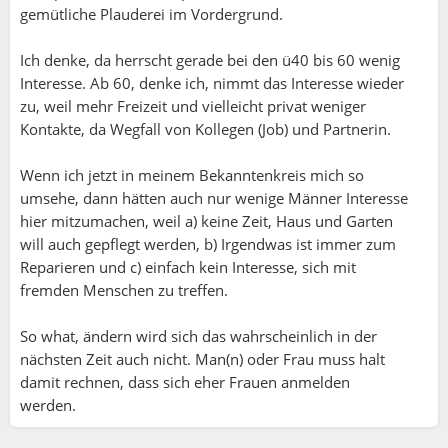
gemütliche Plauderei im Vordergrund.
Führungstouren begonnen, daß mehr Frauen und z.t.
nur Frauen dabei waren. So ist es auch vielen
Ich denke, da herrscht gerade bei den ü40 bis 60 wenig
anderen Tourenführern in den div. Sektionen und
Interesse. Ab 60, denke ich, nimmt das Interesse wieder
anderen Bergsteigervereinen ergangen.
zu, weil mehr Freizeit und vielleicht privat weniger
Bei meinen 2 Gruppen auf FS/GE sind auch zumeist
Kontakte, da Wegfall von Kollegen (Job) und Partnerin.
80% Frauen dabei.
Wenn ich jetzt in meinem Bekanntenkreis mich so
Warum das so ist, kann viele sehr unterschiedliche
umsehe, dann hätten auch nur wenige Männer Interesse
Gründe haben - ein paar Gründe könnten diese sein:
hier mitzumachen, weil a) keine Zeit, Haus und Garten
1) Frauen sind singles und wollen aktiv vieles erleben
will auch gepflegt werden, b) Irgendwas ist immer zum
und machen.
Reparieren und c) einfach kein Interesse, sich mit
2) Frauen sind geschieden und wollen das in ihrem
fremden Menschen zu treffen.
Leben realisieren, was in der Ehe nicht möglich war
3) Da in Partnerschaften zumeist die Männer die
So what, ändern wird sich das wahrscheinlich in der
Älteren sind, sind diese oft nicht mehr so fit, wie die
nächsten Zeit auch nicht. Man(n) oder Frau muss halt
Frauen und deshalb gehen die Frauen dann alleine zu
damit rechnen, dass sich eher Frauen anmelden
den sportlichen Veranstaltungen, also die wie
werden.
Wandern & Bergsteigen, Skitouren gehen, aber auch
zu div. kulturellen Veranstaltungen etc.