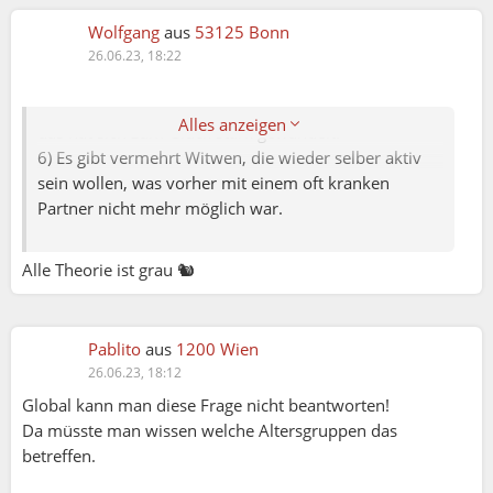
4) Frauen sind viel mehr berufstätig, dadurch
unabhängiger von einem Partner und nehmen daher
Wolfgang
aus
53125 Bonn
auch alleine bei vielen Veranstaltungen teil.
26.06.23, 18:22
5) In den 50er bis 70er Jahren hat man am Berg, bei
Berg- bzw. Hochtouren fast nur Männer angetroffen,
Alles anzeigen
das hat sich zum Glück stark gewandelt!
6) Es gibt vermehrt Witwen, die wieder selber aktiv
sein wollen, was vorher mit einem oft kranken
Partner nicht mehr möglich war.
Alle Theorie ist grau 🐿️
Pablito
aus
1200 Wien
26.06.23, 18:12
Global kann man diese Frage nicht beantworten!
Da müsste man wissen welche Altersgruppen das
betreffen.