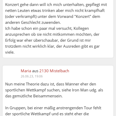
Konzert gehe dann will ich mich unterhalten, gepflegt mit
netten Leuten etwas trinken aber mich nicht krampfhaft
(oder verkrampft) unter dem Vorwand "Konzert" dem
anderen Geschlecht zuwenden.
Ich habe schon ein paar mal versucht, Kollegen
anzusprechen ob sie nicht mitkommen möchten, der
Erfolg war eher überschaubar, der Grund ist mir
trotzdem nicht wirklich klar, der Ausreden gibt es gar
viele.
Maria
aus
2130 Mistelbach
26.06.23, 19:06
Pablito:
Nun meine Theorie dazu ist, dass Männer eher den
Global kann man diese Frage nicht beantworten!
sportlichen Wettkampf suchen, siehe Iron Man udg. als
Da müsste man wissen welche Altersgruppen das
das gemütliche Beisammensein.
betreffen.
In Gruppen, bei einer mäßig anstrengenden Tour fehlt
Ich bin seit über 30 Jahren Tourenführer beim ÖAV
der sportliche Wettkampf und es steht eher die
und vor ca. 7 Jahren hat es bei meinen