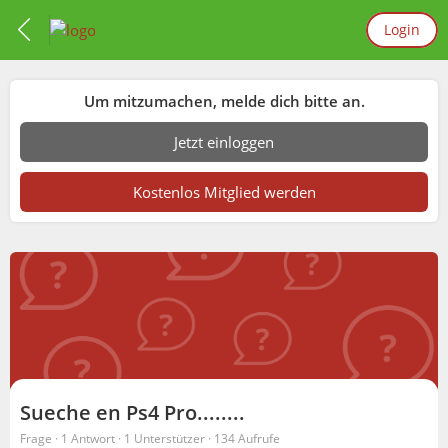
Login
Um mitzumachen, melde dich bitte an.
Jetzt einloggen
Kostenlos Mitglied werden
Sueche en Ps4 Pro........
Frage ·
1 Antwort
·
1 Unterstützer
·
134 Aufrufe