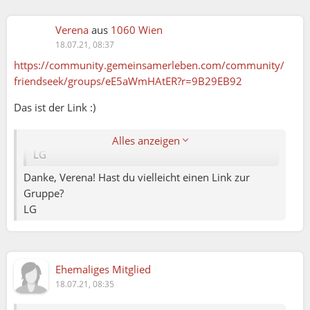
Gruppe zu erstellen.
Sie heißt
Verena
aus
1060 Wien
Sticken, Stricken, Häkeln und Co -
18.07.21, 08:37
Handarbeitstreff
https://community.gemeinsamerleben.com/community/
friendseek/groups/eE5aWmHAtER?r=9B29EB92
Freu mich, wenn ihr dazu kommt ☺️
Das ist der Link :)
Ich habe es so eingestellt, dass alle Mitglieder
Veranstaltungen erstellen können.
Alles anzeigen
LG
Danke, Verena! Hast du vielleicht einen Link zur
Gruppe?
LG
Verena (18.07.2021 08:32):
Ehemaliges Mitglied
Meine Lieben, ich habe es heute geschafft, die
18.07.21, 08:35
Gruppe zu erstellen.
Sie heißt