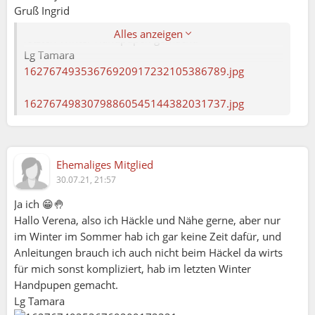
dafür, und Anleitungen brauch ich auch nicht beim
Gruß Ingrid
Häckel da wirts für mich sonst kompliziert, hab im
Alles anzeigen
letzten Winter Handpupen gemacht.
Lg Tamara
16276749353676920917232105386789.jpg
16276749830798860545144382031737.jpg
Ehemaliges Mitglied
30.07.21, 21:57
Ja ich 😁🤚
Hallo Verena, also ich Häckle und Nähe gerne, aber nur
im Winter im Sommer hab ich gar keine Zeit dafür, und
Anleitungen brauch ich auch nicht beim Häckel da wirts
für mich sonst kompliziert, hab im letzten Winter
Handpupen gemacht.
Lg Tamara