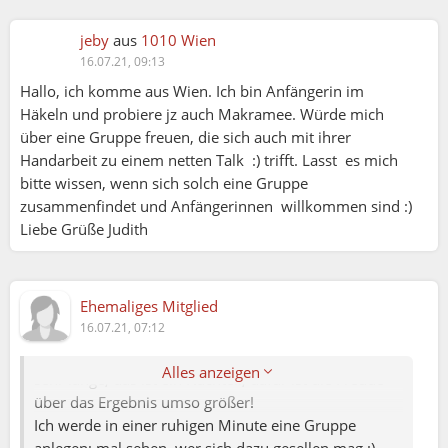
jeby
aus
1010 Wien
16.07.21, 09:13
Verena (13.07.2021 12:37):
Hallo, ich komme aus Wien. Ich bin Anfängerin im
Ingrid (13.07.2021 09:54):
Häkeln und probiere jz auch Makramee. Würde mich
über eine Gruppe freuen, die sich auch mit ihrer
Liebe Verena.
Handarbeit zu einem netten Talk :) trifft. Lasst es mich
Das sind ja tolle STücke. Seeeeehr professionell.
bitte wissen, wenn sich solch eine Gruppe
Ich stricke und häkle. Und die Dinge sind weitaus
zusammenfindet und Anfängerinnen willkommen sind :)
nicht perfekt. Aber es macht mir Spass.
Liebe Grüße Judith
Handarbeiten im Park (Frauenrunde) oder so wär
schon nett, oder ????
Ehemaliges Mitglied
Ingrid
16.07.21, 07:12
Liebe Ingrid, vielen Dank! Leider brauchen Stickereien
Alles anzeigen
sehr lange, das ist ein Nachteil; dafür ist die Freude
über das Ergebnis umso größer!
Ich werde in einer ruhigen Minute eine Gruppe