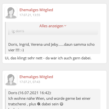
Ingrid (17.07.2021 07:43):
Ehemaliges Mitglied
Doris (16.07.2021 16:42):
17.07.21, 13:55
Ich wohne nähe Wien, und würde gerne bei einer
tratscherei , plus 🧶 dabei sein 😃
Alles anzeigen
lg doris
Doris, Ingrid, Verena und Jeby......daun samma scho
vier !!!! :-)
Ui, das klingt sehr nett - da wär ich auch gern dabei.
Ehemaliges Mitglied
17.07.21, 07:43
Doris (16.07.2021 16:42):
Ich wohne nähe Wien, und würde gerne bei einer
tratscherei , plus 🧶 dabei sein 😃