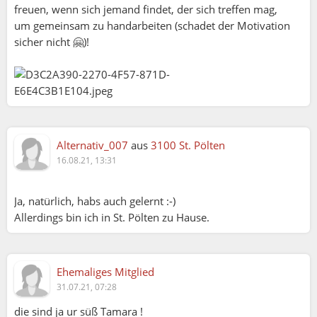
freuen, wenn sich jemand findet, der sich treffen mag,
um gemeinsam zu handarbeiten (schadet der Motivation
sicher nicht 🤗)!
Alternativ_007
aus
3100 St. Pölten
16.08.21, 13:31
Ja, natürlich, habs auch gelernt :-)
Allerdings bin ich in St. Pölten zu Hause.
Tamara (30.07.2021 21:57):
Ehemaliges Mitglied
Ja ich 😁🤚
31.07.21, 07:28
Hallo Verena, also ich Häckle und Nähe gerne, aber
nur im Winter im Sommer hab ich gar keine Zeit
die sind ja ur süß Tamara !