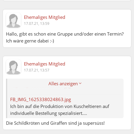
Ehemaliges Mitglied
CaraMia (03.07.2021 20:50):
17.07.21, 13:59
FB_IMG_1625337952816.jpg
Hallo, gibt es schon eine Gruppe und/oder einen Termin?
Ich wäre gerne dabei :-)
FB_IMG_1625337965826.jpg
FB_IMG_1625337978057.jpg
Ehemaliges Mitglied
17.07.21, 13:57
FB_IMG_1625337988275.jpg
Alles anzeigen
FB_IMG_1625338008633.jpg
FB_IMG_1625338024863.jpg
Ich bin auf die Produktion von Kuscheltieren auf
individuelle Bestellung spezialisiert....
Die Schildkröten und Giraffen sind ja supersüss!