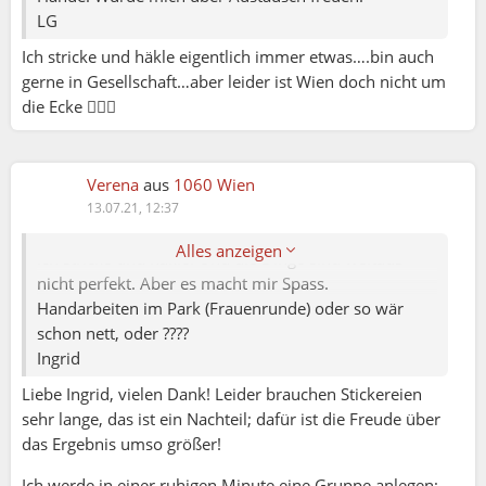
LG
Ich stricke und häkle eigentlich immer etwas….bin auch
gerne in Gesellschaft…aber leider ist Wien doch nicht um
die Ecke 🤦🏻‍♀️
Ingrid (13.07.2021 09:54):
Verena
aus
1060 Wien
Liebe Verena.
13.07.21, 12:37
Das sind ja tolle STücke. Seeeeehr professionell.
Alles anzeigen
Ich stricke und häkle. Und die Dinge sind weitaus
nicht perfekt. Aber es macht mir Spass.
Handarbeiten im Park (Frauenrunde) oder so wär
schon nett, oder ????
Ingrid
Liebe Ingrid, vielen Dank! Leider brauchen Stickereien
sehr lange, das ist ein Nachteil; dafür ist die Freude über
das Ergebnis umso größer!
Ich werde in einer ruhigen Minute eine Gruppe anlegen;