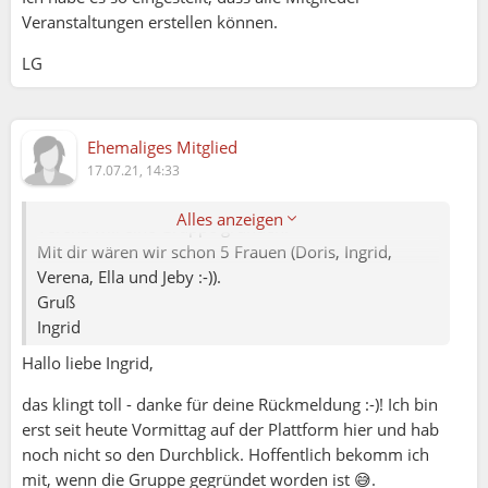
Veranstaltungen erstellen können.
Ingrid (17.07.2021 14:27):
LG
Ella (17.07.2021 13:59):
Hallo, gibt es schon eine Gruppe und/oder einen
Termin? Ich wäre gerne dabei :-)
Ehemaliges Mitglied
17.07.21, 14:33
Liebe Ella,
Alles anzeigen
Verena will eine Gruppe gründen.
Mit dir wären wir schon 5 Frauen (Doris, Ingrid,
Verena, Ella und Jeby :-)).
Gruß
Ingrid
Hallo liebe Ingrid,
das klingt toll - danke für deine Rückmeldung :-)! Ich bin
erst seit heute Vormittag auf der Plattform hier und hab
noch nicht so den Durchblick. Hoffentlich bekomm ich
mit, wenn die Gruppe gegründet worden ist 😅.