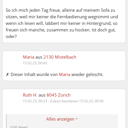
So ich mich jeden Tag freue, alleine auf meinem Sofa zu
sitzen, weil mir keiner die Fernbedienung wegnimmt und
wenn ich lesen will, labbert mir keiner in Hintergrund, so
Ola:
freuen sich manche, zusammen zu hocken. Ist doch gut,
oder?
Marina:
Endlich spricht es mal jemand aus!
Maria
aus
2130 Mistelbach
Ich kann Dich super gut verstehen und natürlich
15.02.23, 00:43
gefällt es den meisten nicht, was du sagst, weil es
✗ Dieser Inhalt wurde von
Maria
wieder gelöscht.
einfach revolutionär ist. Man braucht keinen Partner
um sich vollkommen und glücklich zu fühlen. Haben
die Frauen Wahl - bleiben sie sehr oft alleine. Das
stellt die ganze Gesellschaft in Frage. Super
Ruth H.
aus
8045 Zürich
interessantes Artikel dazu:
15.02.23, 00:23
-
Zuletzt bearbeitet 15.02.23, 00:30.
https://www.deutschlandfunk.de/zukunft-der-
Alles anzeigen
menschheit-evolutionsbiologin-viele-maenner-
100.html