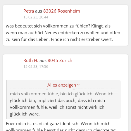
Petra
aus
83026 Rosenheim
Marina:
15.02.23, 20:44
was bedeutet sich vollkommen zu fühlen? Klingt, als
Ruth H.:
wenn man aufhört Neues entdecken zu wollen und offen
zu sein für das Leben. Finde ich nicht erstrebenswert.
Was willst Du denn wirklich wissen? Was ist Dir
nicht klar?
Der Unterschied zwischen vollkommen fühlen und
Ruth H.
aus
8045 Zürich
glücklich sein ist mir nicht klar. Du schriebst, der
15.02.23, 17:56
Unterschied ist bei dir recht groß.
Alles anzeigen
Für mich ist das irgendwie völlig identisch. Wenn ich
mich vollkommen fühle, bin ich glücklich. Wenn ich
glücklich bin, impliziert das auch, dass ich mich
vollkommen fühle, weil ich sonst nicht wirklich
glücklich wäre.
Fuer mich ist es nicht ganz identisch. Wenn ich mich
vollkommen fühle heisst das nicht dass ich gleichzeitig