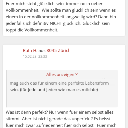
Fuer mich steht glücklich sein immer noch ueber
Vollkommenheit. Wie sollte man glücklich sein wenn es
Da der Klimawandel, aber auch viele andere Dinge
einem in der Vollkommenheit langweilig wird? Dann bin
auf dieser Welt (vermutlich zum Glück!) nicht unter
jedenfalls ich definitiv NICHT glücklich. Glücklich sein
meinem Einflussbereich stehen und die ich leider als
toppt die Vollkommenheit.
bei weitem nicht als perfekt betrachte dürfte nach
mir sich niemand wirklich vollkommen fühlen wenn
man das gleich sieht.
Ruth H.
aus
8045 Zürich
Aber ja hat man eine Beziehung wo man nichts mehr
15.02.23, 23:33
verbessern kann dann würde man wenigstens in
diesem kleinen engen Bereich sich vollkommen
Alles anzeigen
fühlen. Denke wenn man lieber keine Beziehung hat
mag auch das für einem eine perfekte Lebensform
sein. (für Jede und Jeden wie man es möchte)
Was ist denn perfekt? Nur wenn fuer einem selbst alles
stimmt. Aber ist nicht gerade das unperfekt? Es heisst
fuer mich zwar Zufriedenheit fuer sich selbst. Fuer mich