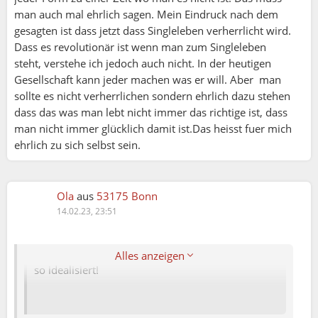
Marina:
man auch mal ehrlich sagen. Mein Eindruck nach dem
gesagten ist dass jetzt dass Singleleben verherrlicht wird.
Ola:
Dass es revolutionär ist wenn man zum Singleleben
Liebe Ruth,
steht, verstehe ich jedoch auch nicht. In der heutigen
Gesellschaft kann jeder machen was er will. Aber man
Im Alter bleiben wir Frauen statistisch gesehen
sollte es nicht verherrlichen sondern ehrlich dazu stehen
alleine. Männer leben 7 Jahre kürzer und sind in
dass das was man lebt nicht immer das richtige ist, dass
der Regel, weiß niemand wieso- älter.
man nicht immer glücklich damit ist.Das heisst fuer mich
ehrlich zu sich selbst sein.
Den Arm zum Anlehnen sehe ich in den meisten
Langzeit Beziehungen nicht, eher Kleinkrieg und
Langweile und die Leute scheinen aneinander
Ola
aus
53175 Bonn
gekettet zu sein, als hätten sie keine Wahl, aber
14.02.23, 23:51
keine besondere Lust.
Ihr redet hier seit Jahren darüber, das alles klingt
Alles anzeigen
so idealisiert!