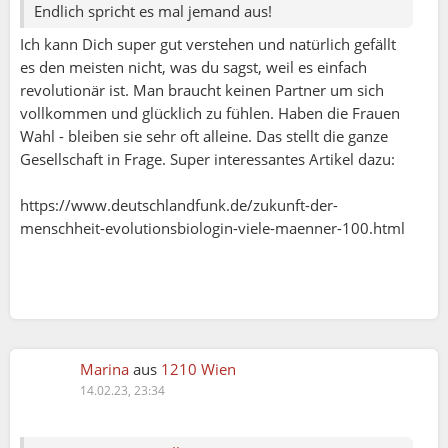
Endlich spricht es mal jemand aus!
Ich kann Dich super gut verstehen und natürlich gefällt
es den meisten nicht, was du sagst, weil es einfach
revolutionär ist. Man braucht keinen Partner um sich
vollkommen und glücklich zu fühlen. Haben die Frauen
Wahl - bleiben sie sehr oft alleine. Das stellt die ganze
Gesellschaft in Frage. Super interessantes Artikel dazu:
Ola:
https://www.deutschlandfunk.de/zukunft-der-
Liebe Ruth,
menschheit-evolutionsbiologin-viele-maenner-100.html
Im Alter bleiben wir Frauen statistisch gesehen
alleine. Männer leben 7 Jahre kürzer und sind in der
Regel, weiß niemand wieso- älter.
Den Arm zum Anlehnen sehe ich in den meisten
Langzeit Beziehungen nicht, eher Kleinkrieg und
Marina
aus
1210 Wien
Langweile und die Leute scheinen aneinander
14.02.23, 23:34
gekettet zu sein, als hätten sie keine Wahl, aber keine
besondere Lust.