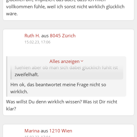
vollkommen fühle, weil ich sonst nicht wirklich glücklich
wäre.
Marina:
Ruth H.:
Ruth H.
aus
8045 Zürich
15.02.23, 17:06
Eben zwischen vollkommen fühlen (bedeutet
keine Glücksgefühle) und Glücksgefühlen (
bedeutet selig sein) Vollkommen kann man sich ja
Alles anzeigen
fuehlen aber ob man sich dabei glücklich fühlt ist
zweifelhaft.
Hm ok, das beantwortet meine Frage nicht so
wirklich.
Was willst Du denn wirklich wissen? Was ist Dir nicht
klar?
Ruth H.:
Marina
aus
1210 Wien