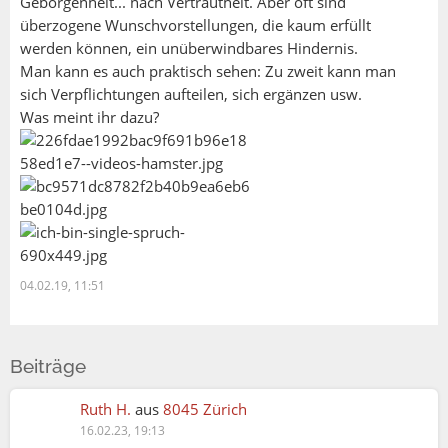
Geborgenheit... nach Vertrautheit. Aber oft sind
überzogene Wunschvorstellungen, die kaum erfüllt
werden können, ein unüberwindbares Hindernis.
Fabian:
Man kann es auch praktisch sehen: Zu zweit kann man
sich Verpflichtungen aufteilen, sich ergänzen usw.
Petra:
Was meint ihr dazu?
was bedeutet sich vollkommen zu fühlen? Klingt,
als wenn man aufhört Neues entdecken zu wollen
und offen zu sein für das Leben. Finde ich nicht
erstrebenswert.
Sehe das komplett anders und doch fast wieder
gleich! Ich denke wenn man nicht mehr neugierig ist
hat man aufgehört zu entdecken und zu leben. Das
04.02.19, 11:51
wäre für mich alles andere als vollkommen sondern
eher das Gegenteil.
Beiträge
Für mich persönlich bedeudet sich vollkommen zu
fühlen ABSOLUT glücklich zu sein. Gemäss einer
Ruth H.
aus
8045 Zürich
Suchmaschine bedeutet es perfekt ohne Fehler zu
16.02.23, 19:13
sein.