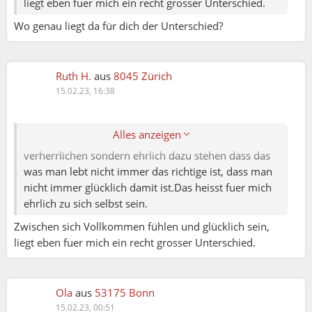
liegt eben fuer mich ein recht grosser Unterschied.
mich nicht ganz. Man kann alleine auch glücklich
Wo genau liegt da für dich der Unterschied?
sein. Aber ob man alleine lebt oder zu zweit kommt
es immer wieder in jeder Form zu einer Zeit wo man
es nicht ist. Das muss man auch mal ehrlich sagen.
Mein Eindruck nach dem gesagten ist dass jetzt dass
Ruth H.
aus
8045 Zürich
Singleleben verherrlicht wird. Dass es revolutionär ist
15.02.23, 16:38
wenn man zum Singleleben steht, verstehe ich jedoch
auch nicht. In der heutigen Gesellschaft kann jeder
Alles anzeigen
machen was er will. Aber man sollte es nicht
verherrlichen sondern ehrlich dazu stehen dass das
was man lebt nicht immer das richtige ist, dass man
nicht immer glücklich damit ist.Das heisst fuer mich
ehrlich zu sich selbst sein.
Zwischen sich Vollkommen fühlen und glücklich sein,
liegt eben fuer mich ein recht grosser Unterschied.
Ola
aus
53175 Bonn
15.02.23, 00:51