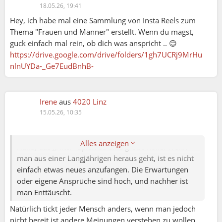
18.05.26, 19:41
Hey, ich habe mal eine Sammlung von Insta Reels zum
Thema "Frauen und Männer" erstellt. Wenn du magst,
guck einfach mal rein, ob dich was anspricht .. 😊
https://drive.google.com/drive/folders/1gh7UCRj9MrHu
nlnUYDa-_Ge7EudBnhB-
Irene
aus
4020 Linz
15.05.26, 10:35
Jans:
Alles anzeigen
Hallo, das ,,Alter'' spielt da eine große Rolle. Wenn
man aus einer Langjährigen heraus geht, ist es nicht
einfach etwas neues anzufangen. Die Erwartungen
oder eigene Ansprüche sind hoch, und nachher ist
man Enttäuscht.
Natürlich tickt jeder Mensch anders, wenn man jedoch
nicht bereit ist andere Meinungen verstehen zu wollen,