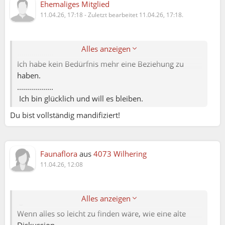
Ehemaliges Mitglied
liz:
11.04.26, 17:18
-
Zuletzt bearbeitet 11.04.26, 17:18.
doch permanent einen Mann um mich haben, kann
ich mir nicht mehr vorstellen. Ich möchte auch im
Alter keinen Partner mehr....
Alles anzeigen
..................
Ich habe kein Bedürfnis mehr eine Beziehung zu
Biene:
haben.
..................
Faunaflora:
Ich bin glücklich und will es bleiben.
Du bist vollständig mandifiziert!
Sorry würde mich interessieren wo du dieses
Thema von Jänner 2024 gefunden hast?
Biene:
Abgesehen davon dass es ein sehr interessantes
Thema ist ,,,,
Faunaflora
aus
4073 Wilhering
Faunaflora:
11.04.26, 12:08
Margit, mit der Lupe und einem Stichwort findest
Sorry würde mich interessieren wo du dieses
hier sogar Diskussionen aus einer anderen Epoche.
Thema von Jänner 2024 gefunden hast?
Alles anzeigen
😄
Abgesehen davon dass es ein sehr interessantes
Wenn alles so leicht zu finden wäre, wie eine alte
Thema ist ,,,,
Diskussion...