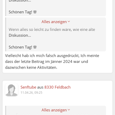
Margit, mit der Lupe und einem Stichwort findest
Schönen Tag! 🌸
hier sogar Diskussionen aus einer anderen Epoche.
Alles anzeigen
😄
Wenn alles so leicht zu finden wäre, wie eine alte
Diskussion...
Schönen Tag! 🌸
Faunaflora:
Vielleicht hab ich mich falsch ausgedrückt, Ich meinte
dass der letzte Beitrag im Jänner 2024 war und
dazwischen keine Aktivitäten.
Siegfried:
Gibt es in Linz eine Gruppe wo man mit einen
Elektro Rollstuhl mit machen kann
Senftube
aus
8330 Feldbach
Siegfried:
11.04.26, 09:25
Gibt es in Linz eine Gruppe wo man mit einen
Elektro Rollstuhl mit machen kann?
Alles anzeigen
Sorry würde mich interessieren wo du dieses Thema