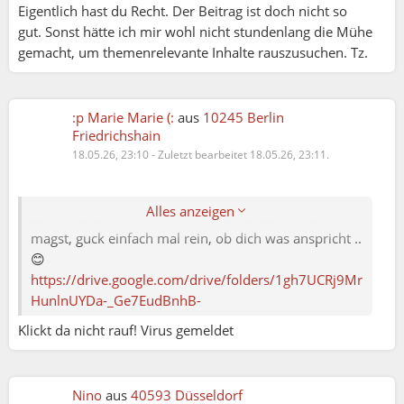
Eigentlich hast du Recht. Der Beitrag ist doch nicht so
gut. Sonst hätte ich mir wohl nicht stundenlang die Mühe
gemacht, um themenrelevante Inhalte rauszusuchen. Tz.
:p Marie Marie (:
aus
10245 Berlin
Friedrichshain
18.05.26, 23:10
-
Zuletzt bearbeitet 18.05.26, 23:11.
Nino:
Hey, ich habe mal eine Sammlung von Insta Reels
Alles anzeigen
zum Thema "Frauen und Männer" erstellt. Wenn du
magst, guck einfach mal rein, ob dich was anspricht ..
😊
https://drive.google.com/drive/folders/1gh7UCRj9Mr
HunlnUYDa-_Ge7EudBnhB-
Klickt da nicht rauf! Virus gemeldet
Nino
aus
40593 Düsseldorf