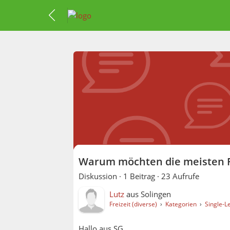
Warum möchten die meisten Fr
Diskussion ·
1 Beitrag
·
23 Aufrufe
Lutz
aus
Solingen
Freizeit (diverse)
›
Kategorien
›
Single-L
Hallo aus SG,