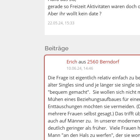
gerade so Freizeit Aktivitäten wären doch
Aber ihr wollt kein date ?
22.05.24, 15:33
Beiträge
Erich
aus
2560 Berndorf
10.06.24, 14:46
Die Frage ist eigentlich relativ einfach zu
älter Singles sind und je länger sie single
"bequem gemacht". Sie wollen sich nicht 
Mühen eines Beziehungsaufbaues für einen
Enttäuschungen möchten sie vermeiden. (Da
mehrere Frauen selbst gesagt.) Das trifft 
auch auf Männer zu. In unserer modernen G
deutlich geringer als früher. Viele Frauen
Mann "an den Hals zu werfen", der sie wo